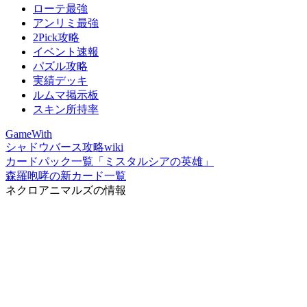
ローテ最強
アンリミ最強
2Pick攻略
イベント速報
パズル攻略
実績デッキ
ルムマ掲示板
スキン所持率
GameWith
シャドウバース攻略wiki
カードパック一覧「ミスタルシアの英雄」
森羅咆哮の新カード一覧
ネクロアニマルズの情報