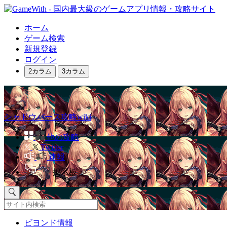
ホーム
ゲーム検索
新規登録
ログイン
2カラム
3カラム
シャドウバース攻略wiki
他の攻略
Twitter
速報
掲示板
ビヨンド情報