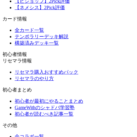
【ビショップ】2Pick評価
【ネメシス】2Pick評価
カード情報
全カード一覧
テンポラリーデッキ解説
構築済みデッキ一覧
初心者情報
リセマラ情報
リセマラ購入おすすめパック
リセマラのやり方
初心者まとめ
初心者が最初にやることまとめ
GameWithのシャドバ学習塾
初心者が読むべき記事一覧
その他
全コラボ一覧