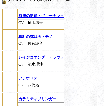
姦淫の絶傑・ヴァーナレク
CV：柚木涼香
真紅の抗戦者・モノ
CV：佐倉綾音
レイジコマンダー・ラウラ
CV：清水理沙
フラウロス
CV：八代拓
カラミティブリンガー
CV：-