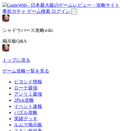
事前ガチャ
ゲーム検索
ログイン
シャドウバース攻略wiki
掲示板Q&A
トップに戻る
ゲーム攻略一覧を見る
ビヨンド情報
ローテ最強
アンリミ最強
2Pick攻略
イベント速報
パズル攻略
実績デッキ
ルムマ掲示板
スキン所持率