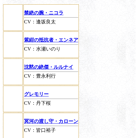
禁絶の腕・ニコラ
CV：逢坂良太
紫紺の抵抗者・エンネア
CV：水瀬いのり
沈黙の絶傑・ルルナイ
CV：豊永利行
グレモリー
CV：丹下桜
冥河の渡し守・カローン
CV：皆口裕子