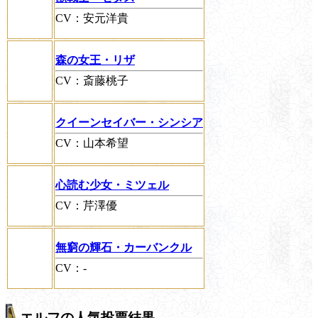
CV：安元洋貴
森の女王・リザ
CV：斎藤桃子
クイーンセイバー・シンシア
CV：山本希望
心読む少女・ミツェル
CV：芹澤優
無窮の輝石・カーバンクル
CV：-
エルフの人気投票結果