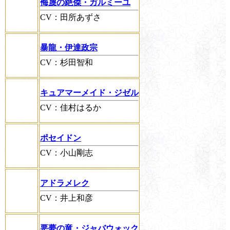
侮蔑の絶傑・ガルミーユ
CV：田所あずさ
暴龍・伊達政宗
CV：杉田智和
キュアマーメイド・ジゼル
CV：佳村はるか
ポセイドン
CV：小山剛志
アドラメレク
CV：井上和彦
悪夢の竜・ジャバウォック