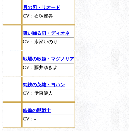
月の刃・リオード
CV：石塚運昇
舞い踊る刃・ディオネ
CV：水瀬いのり
戦場の歌姫・マグノリア
CV：藤井ゆきよ
純鉄の英雄・ヨハン
CV：伊東健人
鉄拳の獣戦士
CV：-