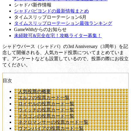
シャドバ新作情報
シャドバビヨンドの最新情報まとめ
タイムスリップローテーション6月
タイムスリップローテーション最強ランキング
GameWithからのお知らせ
未経験可&完全在宅！攻略ライター募集！
シャドウバース（シャドバ）の3rd Anniversary（3周年）を記
念して開催される、人気カード投票についてまとめていま
す。アンケートなども設置しているので、投票の際にお役立
てください。
目次
人気投票の概要
エルフの投票カード一覧
ロイヤルの投票カード一覧
ウィッチの投票カード一覧
ドラゴンの投票カード一覧
ネクロマンサーの投票カード一覧
ヴァンパイアの投票カード一覧