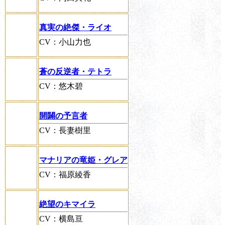
真実の絶傑・ライオ
CV：小山力也
蒼の反逆者・テトラ
CV：悠木碧
開闢の予言者
CV：長妻樹里
マナリアの竜姫・グレア
CV：福原綾香
絶望のキマイラ
CV：横島亘