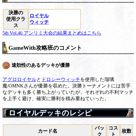
決勝の
ロイヤル
使用クラ
ウィッチ
ス
5th Vol.46 アンリミ大会の結果まとめはこちら
GameWith攻略班のコメント
速効性のあるデッキが優勝
アグロロイヤル
と
ドロシーウィッチ
を使用した瑠璃
魔/OMNKさんが優勝を収めた。決勝トーナメントには苦手
なデッキも多く勝ち上がっていたが、それぞれの不利マッチ
を上手く避け、確実に勝利を積み重ねていった。
ロイヤルデッキのレシピ
パッ
コス
カード名
枚数
ク
ト