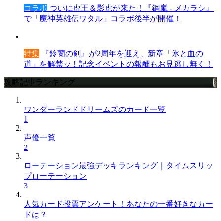
コラボ
ついに虎王＆影虎が来た！『鋼嵐 - メカラシ』
で「魔神英雄伝ワタル」コラボ後半が開催！
特集
『鈴蘭の剣』が2周年を迎え、新章「氷と血の
道」を解禁ッ！記念イベントの報酬もお見逃し無く！
攻略記事ランキング
ワンダーランドドリームズのカード一覧
1
声優一覧
2
ローテーション最強デッキランキング｜タイムスリッ
プローテーション
3
人気カード投票アンケート！あなたの一番好きなカー
ドは？