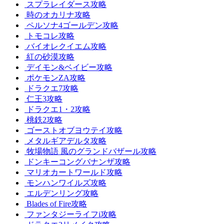
スプラレイダース攻略
時のオカリナ攻略
ペルソナ4ゴールデン攻略
トモコレ攻略
バイオレクイエム攻略
紅の砂漠攻略
デイモン&ベイビー攻略
ポケモンZA攻略
ドラクエ7攻略
仁王3攻略
ドラクエ1・2攻略
桃鉄2攻略
ゴーストオブヨウテイ攻略
メタルギアデルタ攻略
牧場物語 風のグランドバザール攻略
ドンキーコングバナンザ攻略
マリオカートワールド攻略
モンハンワイルズ攻略
エルデンリング攻略
Blades of Fire攻略
ファンタジーライフi攻略