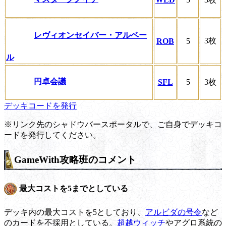
レヴィオンセイバー・アルベー
3枚
ROB
5
ル
円卓会議
SFL
5
3枚
デッキコードを発行
※リンク先のシャドウバースポータルで、ご自身でデッキコ
ードを発行してください。
GameWith攻略班のコメント
最大コストを5までとしている
デッキ内の最大コストを5としており、
アルビダの号令
など
のカードを不採用としている。
超越ウィッチ
やアグロ系統の