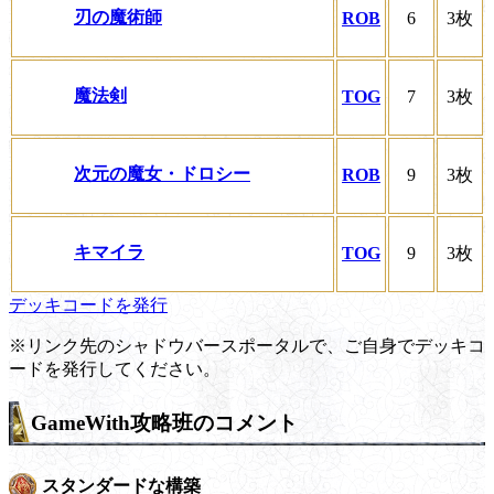
刃の魔術師
ROB
6
3枚
魔法剣
TOG
7
3枚
次元の魔女・ドロシー
ROB
9
3枚
キマイラ
TOG
9
3枚
デッキコードを発行
※リンク先のシャドウバースポータルで、ご自身でデッキコ
ードを発行してください。
GameWith攻略班のコメント
スタンダードな構築