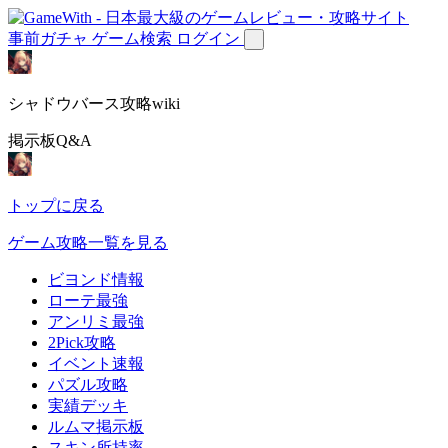
事前ガチャ
ゲーム検索
ログイン
シャドウバース攻略wiki
掲示板Q&A
トップに戻る
ゲーム攻略一覧を見る
ビヨンド情報
ローテ最強
アンリミ最強
2Pick攻略
イベント速報
パズル攻略
実績デッキ
ルムマ掲示板
スキン所持率