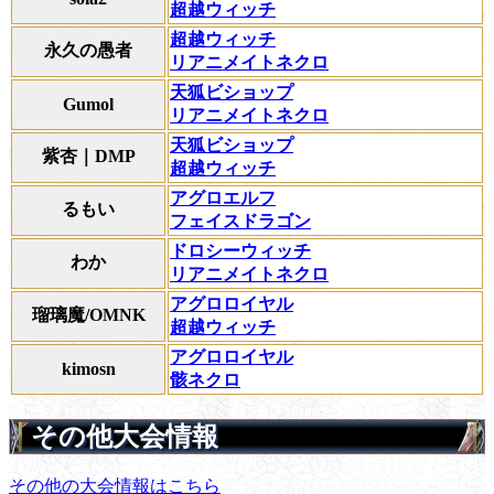
超越ウィッチ
超越ウィッチ
永久の愚者
リアニメイトネクロ
天狐ビショップ
Gumol
リアニメイトネクロ
天狐ビショップ
紫杏｜DMP
超越ウィッチ
アグロエルフ
るもい
フェイスドラゴン
ドロシーウィッチ
わか
リアニメイトネクロ
アグロロイヤル
瑠璃魔/OMNK
超越ウィッチ
アグロロイヤル
kimosn
骸ネクロ
その他大会情報
その他の大会情報はこちら