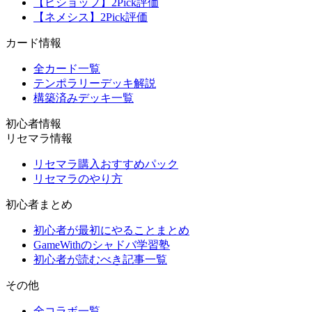
【ビショップ】2Pick評価
【ネメシス】2Pick評価
カード情報
全カード一覧
テンポラリーデッキ解説
構築済みデッキ一覧
初心者情報
リセマラ情報
リセマラ購入おすすめパック
リセマラのやり方
初心者まとめ
初心者が最初にやることまとめ
GameWithのシャドバ学習塾
初心者が読むべき記事一覧
その他
全コラボ一覧