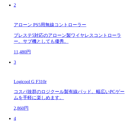
2
アローン PS5用無線コントローラー
プレステ5対応のアローン製ワイヤレスコントローラ
ー。サブ機としても優秀。
11,480円
3
Logicool G F310r
コスパ抜群のロジクール製有線パッド。幅広いPCゲー
ムを手軽に楽しめます。
2,860円
4