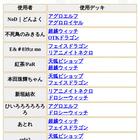
使用者
使用デッキ
アグロエルフ
NoD｜どんよく
アグロロイヤル
超越ウィッチ
不死鳥のみきるん
OTKドラゴン
フェイスドラゴン
E&＃039;z mo
リアニメイトネクロ
天狐ビショップ
紅茶/PaR
超越ウィッチ
天狐ビショップ
本田珠輝ちゃん
フェイスドラゴン
リアニメイトネクロ
新垣結衣
ドロシーウィッチ
ひいろろろろろろ
アグロエルフ
ろ
ドロシーウィッチ
超越ウィッチ
あとれ
フェイスドラゴン
天狐ビショップ
sola2