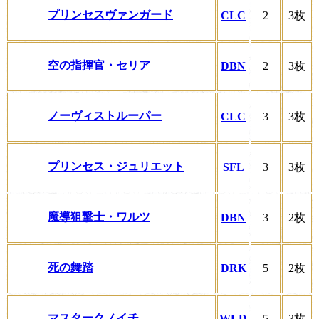
プリンセスヴァンガード
CLC
2
3枚
空の指揮官・セリア
DBN
2
3枚
ノーヴィストルーパー
CLC
3
3枚
プリンセス・ジュリエット
SFL
3
3枚
魔導狙撃士・ワルツ
DBN
3
2枚
死の舞踏
DRK
5
2枚
マスタークノイチ
WLD
5
3枚