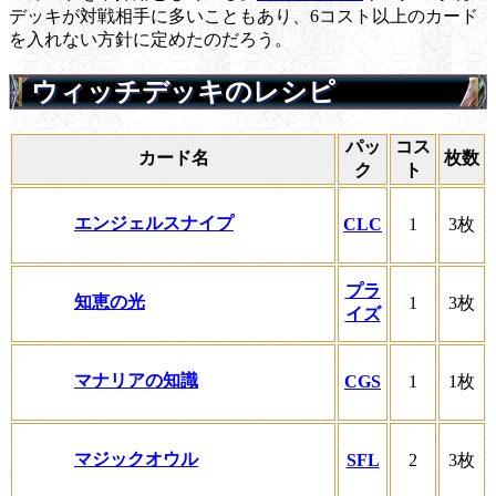
デッキが対戦相手に多いこともあり、6コスト以上のカード
を入れない方針に定めたのだろう。
ウィッチデッキのレシピ
パッ
コス
カード名
枚数
ク
ト
エンジェルスナイプ
CLC
1
3枚
プラ
知恵の光
1
3枚
イズ
マナリアの知識
CGS
1
1枚
マジックオウル
SFL
2
3枚