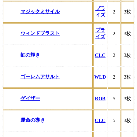
プラ
マジックミサイル
2
3枚
イズ
プラ
ウィンドブラスト
2
3枚
イズ
虹の輝き
CLC
2
3枚
ゴーレムアサルト
WLD
2
3枚
ゲイザー
ROB
5
3枚
運命の導き
CLC
5
3枚