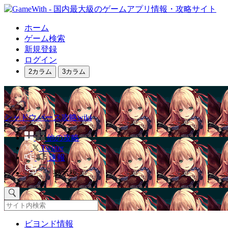
ホーム
ゲーム検索
新規登録
ログイン
2カラム
3カラム
シャドウバース攻略wiki
他の攻略
Twitter
速報
掲示板
ビヨンド情報