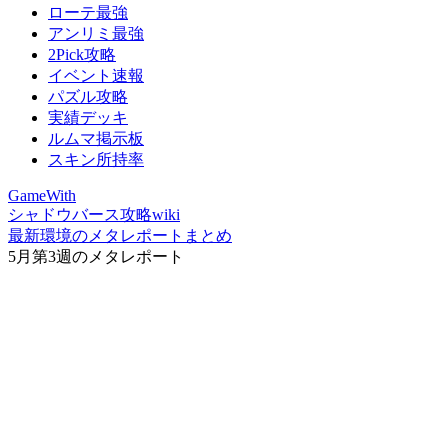
ローテ最強
アンリミ最強
2Pick攻略
イベント速報
パズル攻略
実績デッキ
ルムマ掲示板
スキン所持率
GameWith
シャドウバース攻略wiki
最新環境のメタレポートまとめ
5月第3週のメタレポート