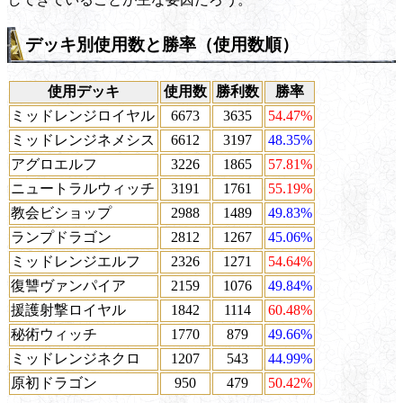
デッキ別使用数と勝率（使用数順）
使用デッキ
使用数
勝利数
勝率
ミッドレンジロイヤル
6673
3635
54.47%
ミッドレンジネメシス
6612
3197
48.35%
アグロエルフ
3226
1865
57.81%
ニュートラルウィッチ
3191
1761
55.19%
教会ビショップ
2988
1489
49.83%
ランプドラゴン
2812
1267
45.06%
ミッドレンジエルフ
2326
1271
54.64%
復讐ヴァンパイア
2159
1076
49.84%
援護射撃ロイヤル
1842
1114
60.48%
秘術ウィッチ
1770
879
49.66%
ミッドレンジネクロ
1207
543
44.99%
原初ドラゴン
950
479
50.42%