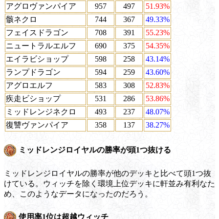
アグロヴァンパイア
957
497
51.93%
骸ネクロ
744
367
49.33%
フェイスドラゴン
708
391
55.23%
ニュートラルエルフ
690
375
54.35%
エイラビショップ
598
258
43.14%
ランプドラゴン
594
259
43.60%
アグロエルフ
583
308
52.83%
疾走ビショップ
531
286
53.86%
ミッドレンジネクロ
493
237
48.07%
復讐ヴァンパイア
358
137
38.27%
ミッドレンジロイヤルの勝率が頭1つ抜ける
ミッドレンジロイヤルの勝率が他のデッキと比べて頭1つ抜
けている。ウィッチを除く環境上位デッキに軒並み有利なた
め、このようなデータになったのだろう。
使用率1位は超越ウィッチ