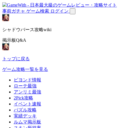
事前ガチャ
ゲーム検索
ログイン
シャドウバース攻略wiki
掲示板Q&A
トップに戻る
ゲーム攻略一覧を見る
ビヨンド情報
ローテ最強
アンリミ最強
2Pick攻略
イベント速報
パズル攻略
実績デッキ
ルムマ掲示板
スキン所持率