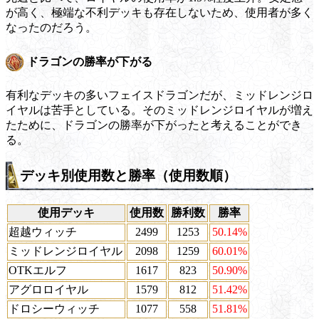
が高く、極端な不利デッキも存在しないため、使用者が多く
なったのだろう。
ドラゴンの勝率が下がる
有利なデッキの多いフェイスドラゴンだが、ミッドレンジロ
イヤルは苦手としている。そのミッドレンジロイヤルが増え
たために、ドラゴンの勝率が下がったと考えることができ
る。
デッキ別使用数と勝率（使用数順）
使用デッキ
使用数
勝利数
勝率
超越ウィッチ
2499
1253
50.14%
ミッドレンジロイヤル
2098
1259
60.01%
OTKエルフ
1617
823
50.90%
アグロロイヤル
1579
812
51.42%
ドロシーウィッチ
1077
558
51.81%