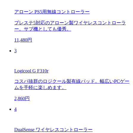
アローン PS5用無線コントローラー
プレステ5対応のアローン製ワイヤレスコントローラ
ー。サブ機としても優秀。
11,480円
3
Logicool G F310r
コスパ抜群のロジクール製有線パッド。幅広いPCゲー
ムを手軽に楽しめます。
2,860円
4
DualSense ワイヤレスコントローラー