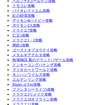
ペルソナ4ゴールデン攻略
トモコレ攻略
バイオレクイエム攻略
紅の砂漠攻略
デイモン&ベイビー攻略
ポケモンZA攻略
ドラクエ7攻略
仁王3攻略
ドラクエ1・2攻略
桃鉄2攻略
ゴーストオブヨウテイ攻略
メタルギアデルタ攻略
牧場物語 風のグランドバザール攻略
ドンキーコングバナンザ攻略
マリオカートワールド攻略
モンハンワイルズ攻略
エルデンリング攻略
Blades of Fire攻略
ファンタジーライフi攻略
ドラクエ3リメイク攻略
ドラクエ10オフライン攻略
ドラクエ11攻略