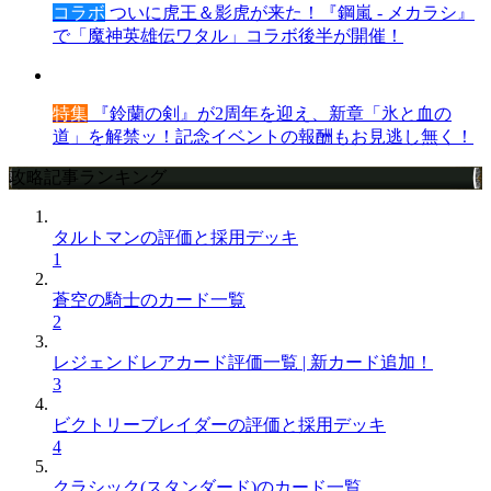
コラボ
ついに虎王＆影虎が来た！『鋼嵐 - メカラシ』
で「魔神英雄伝ワタル」コラボ後半が開催！
特集
『鈴蘭の剣』が2周年を迎え、新章「氷と血の
道」を解禁ッ！記念イベントの報酬もお見逃し無く！
攻略記事ランキング
タルトマンの評価と採用デッキ
1
蒼空の騎士のカード一覧
2
レジェンドレアカード評価一覧 | 新カード追加！
3
ビクトリーブレイダーの評価と採用デッキ
4
クラシック(スタンダード)のカード一覧