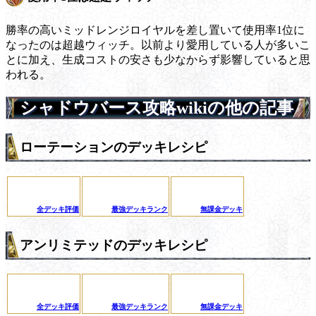
勝率の高いミッドレンジロイヤルを差し置いて使用率1位に
なったのは超越ウィッチ。以前より愛用している人が多いこ
とに加え、生成コストの安さも少なからず影響していると思
われる。
シャドウバース攻略wikiの他の記事
ローテーションのデッキレシピ
全デッキ評価
最強デッキランク
無課金デッキ
アンリミテッドのデッキレシピ
全デッキ評価
最強デッキランク
無課金デッキ