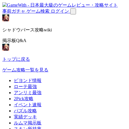
事前ガチャ
ゲーム検索
ログイン
シャドウバース攻略wiki
掲示板Q&A
トップに戻る
ゲーム攻略一覧を見る
ビヨンド情報
ローテ最強
アンリミ最強
2Pick攻略
イベント速報
パズル攻略
実績デッキ
ルムマ掲示板
スキン所持率