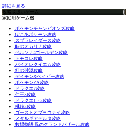
詳細を見る
攻略取扱いゲーム
家庭用ゲーム機
ポケモンチャンピオンズ攻略
ぽこあポケモン攻略
スプラレイダース攻略
時のオカリナ攻略
ペルソナ4ゴールデン攻略
トモコレ攻略
バイオレクイエム攻略
紅の砂漠攻略
デイモン&ベイビー攻略
ポケモンZA攻略
ドラクエ7攻略
仁王3攻略
ドラクエ1・2攻略
桃鉄2攻略
ゴーストオブヨウテイ攻略
メタルギアデルタ攻略
牧場物語 風のグランドバザール攻略