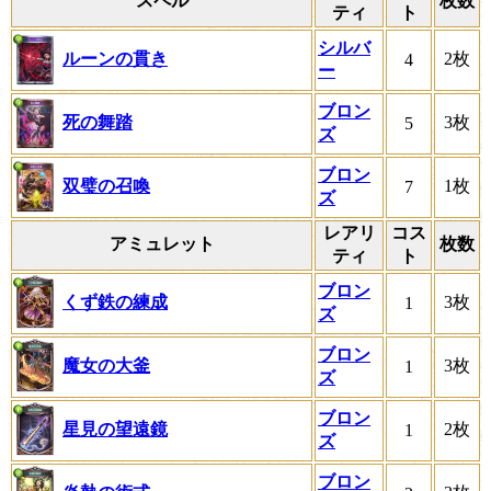
スペル
枚数
ティ
ト
シルバ
ルーンの貫き
2枚
4
ー
ブロン
死の舞踏
3枚
5
ズ
ブロン
双璧の召喚
1枚
7
ズ
レアリ
コス
アミュレット
枚数
ティ
ト
ブロン
くず鉄の練成
3枚
1
ズ
ブロン
魔女の大釜
3枚
1
ズ
ブロン
星見の望遠鏡
2枚
1
ズ
ブロン