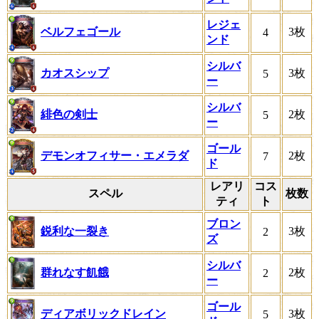
レジェ
ベルフェゴール
3枚
4
ンド
シルバ
カオスシップ
3枚
5
ー
シルバ
緋色の剣士
2枚
5
ー
ゴール
デモンオフィサー・エメラダ
2枚
7
ド
レアリ
コス
スペル
枚数
ティ
ト
ブロン
鋭利な一裂き
3枚
2
ズ
シルバ
群れなす飢餓
2枚
2
ー
ゴール
ディアボリックドレイン
3枚
5