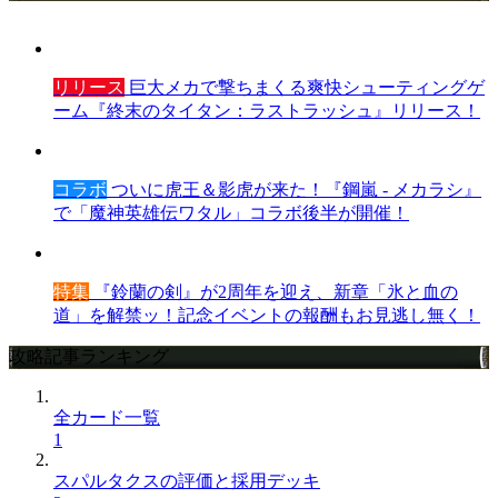
リリース
巨大メカで撃ちまくる爽快シューティングゲ
ーム『終末のタイタン：ラストラッシュ』リリース！
コラボ
ついに虎王＆影虎が来た！『鋼嵐 - メカラシ』
で「魔神英雄伝ワタル」コラボ後半が開催！
特集
『鈴蘭の剣』が2周年を迎え、新章「氷と血の
道」を解禁ッ！記念イベントの報酬もお見逃し無く！
攻略記事ランキング
全カード一覧
1
スパルタクスの評価と採用デッキ