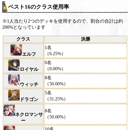
ベスト16のクラス使用率
※1人当たり2つのデッキを使用するので、割合の合計は約
200%となっています
クラス
決勝
1名
（6.25%）
エルフ
0名
（0.00%）
ロイヤル
8名
（50.00%）
ウィッチ
5名
（31.25%）
ドラゴン
8名
ネクロマンサ
（50.00%）
ー
10名