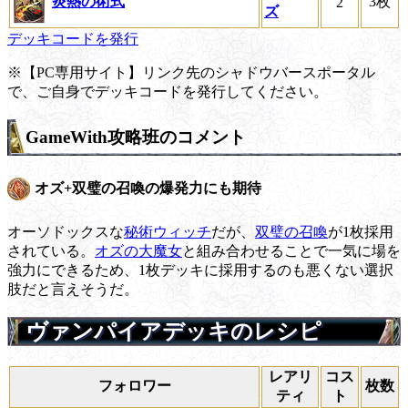
炎熱の術式
3枚
2
ズ
デッキコードを発行
※【PC専用サイト】リンク先のシャドウバースポータル
で、ご自身でデッキコードを発行してください。
GameWith攻略班のコメント
オズ+双璧の召喚の爆発力にも期待
オーソドックスな
秘術ウィッチ
だが、
双璧の召喚
が1枚採用
されている。
オズの大魔女
と組み合わせることで一気に場を
強力にできるため、1枚デッキに採用するのも悪くない選択
肢だと言えそうだ。
ヴァンパイアデッキのレシピ
レアリ
コス
フォロワー
枚数
ティ
ト