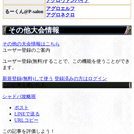
アグロヴァンパイア
アグロエルフ
るーくん@P-salon
アグロネクロ
その他大会情報
その他の大会情報はこちら
ユーザー登録のご案内
ユーザー登録(無料)することで、この機能を使うことができ
ます。
新規登録(無料)して使う
登録済みの方はログイン
この記事を書いた人
シャドバ攻略班
ポスト
LINEで送る
URLコピー
この記事を評価しよう！