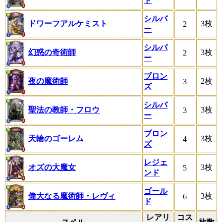
ド
シルバ
ドワーフアルケミスト
3枚
2
ー
シルバ
幻惑の奇術師
3枚
2
ー
ブロン
夜の魔術師
2枚
3
ズ
シルバ
聖法の教師・フロウ
3枚
3
ー
ブロン
天輪のゴーレム
3枚
4
ズ
レジェ
オズの大魔女
3枚
5
ンド
ゴール
偉大なる魔術師・レヴィ
3枚
6
ド
レアリ
コス