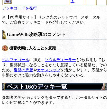
ド
デッキコードを発行
※【PC専用サイト】リンク先のシャドウバースポータル
で、ご自身でデッキコードを発行してください。
GameWith攻略班のコメント
復讐状態に入ることを意識
ベルフェゴール
に加え、
ソウルディーラー
も2枚採用してお
り、復讐状態になることをかなり意識している構築だ。その
ため、
復讐の悪魔
や
カオスシップ
を活かしやすく、序盤から
中盤にかけて強力な動きをしやすくなっている。
ベスト16のデッキ一覧
参加者のデッキはリンクをタップすると、ポータルサイトの
レシピに飛ぶことができます。