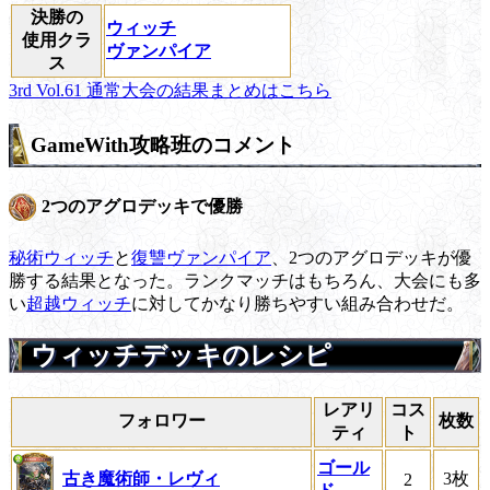
決勝の
ウィッチ
使用クラ
ヴァンパイア
ス
3rd Vol.61 通常大会の結果まとめはこちら
GameWith攻略班のコメント
2つのアグロデッキで優勝
秘術ウィッチ
と
復讐ヴァンパイア
、2つのアグロデッキが優
勝する結果となった。ランクマッチはもちろん、大会にも多
い
超越ウィッチ
に対してかなり勝ちやすい組み合わせだ。
ウィッチデッキのレシピ
レアリ
コス
フォロワー
枚数
ティ
ト
ゴール
古き魔術師・レヴィ
3枚
2