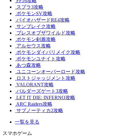
FF16攻略
スプラ3攻略
ポケモンSV攻略
バイオハザードRE4攻略
サンブレイク攻略
ブレスオブザワイルド攻略
ポケモン剣盾攻略
アルセウス攻略
ポケモンダイパリメイク攻略
ポケモンユナイト攻略
あつ森攻略
ユニコーンオーバーロード攻略
ロストジャッジメント攻略
VALORANT攻略
バルダーズゲート3攻略
LET IT DIE: INFERNO攻略
ARC Raiders攻略
サブノーティカ2攻略
一覧を見る
スマホゲーム