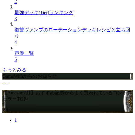
2
最強デッキ(Tier)ランキング
3
復讐ヴァンプのローテーションデッキレシピと立ち回
り
4
声優一覧
5
もっとみる
GameWithからのお知らせ
【Amazon7月】おすすめ記事からよく買われているコントロ
ーラーTOP4
PR
1