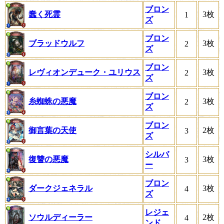
ブロン
蠢く死霊
3枚
1
ズ
ブロン
ブラッドウルフ
3枚
2
ズ
ブロン
レヴィオンデューク・ユリウス
3枚
2
ズ
ブロン
糸蜘蛛の悪魔
3枚
2
ズ
ブロン
御言葉の天使
2枚
3
ズ
シルバ
復讐の悪魔
3枚
3
ー
ブロン
ダークジェネラル
3枚
4
ズ
レジェ
ソウルディーラー
2枚
4
ンド