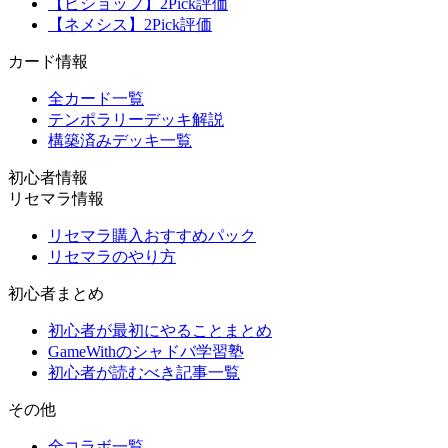
【ビショップ】2Pick評価
【ネメシス】2Pick評価
カード情報
全カード一覧
テンポラリーデッキ解説
構築済みデッキ一覧
初心者情報
リセマラ情報
リセマラ購入おすすめパック
リセマラのやり方
初心者まとめ
初心者が最初にやることまとめ
GameWithのシャドバ学習塾
初心者が読むべき記事一覧
その他
全コラボ一覧