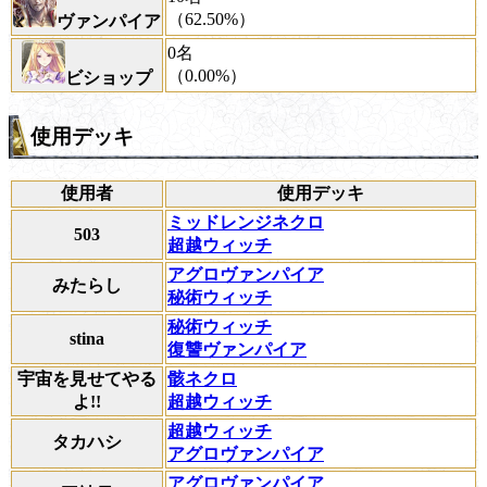
（62.50%）
ヴァンパイア
0名
（0.00%）
ビショップ
使用デッキ
使用者
使用デッキ
ミッドレンジネクロ
503
超越ウィッチ
アグロヴァンパイア
みたらし
秘術ウィッチ
秘術ウィッチ
stina
復讐ヴァンパイア
宇宙を見せてやる
骸ネクロ
よ!!
超越ウィッチ
超越ウィッチ
タカハシ
アグロヴァンパイア
アグロヴァンパイア