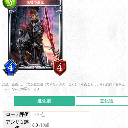
忠誠…正義…かつて愚直に信じてきたものの、なんと下らぬことよ。それに殉ずる兵士
らの、なんと脆弱なことよ。
進化前
進化後
ローテ評価
-
/10点
アンリミ評
8.0
/10点