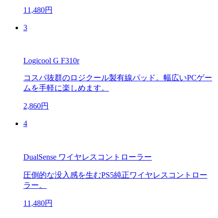
11,480円
3
Logicool G F310r
コスパ抜群のロジクール製有線パッド。幅広いPCゲー
ムを手軽に楽しめます。
2,860円
4
DualSense ワイヤレスコントローラー
圧倒的な没入感を生むPS5純正ワイヤレスコントロー
ラー。
11,480円