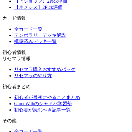
【ビショップ】2Pick評価
【ネメシス】2Pick評価
カード情報
全カード一覧
テンポラリーデッキ解説
構築済みデッキ一覧
初心者情報
リセマラ情報
リセマラ購入おすすめパック
リセマラのやり方
初心者まとめ
初心者が最初にやることまとめ
GameWithのシャドバ学習塾
初心者が読むべき記事一覧
その他
全コラボ一覧