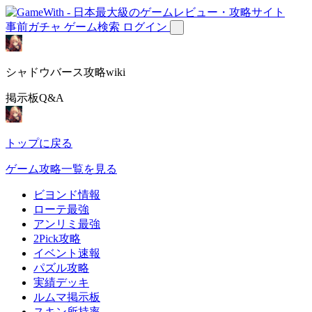
事前ガチャ
ゲーム検索
ログイン
シャドウバース攻略wiki
掲示板Q&A
トップに戻る
ゲーム攻略一覧を見る
ビヨンド情報
ローテ最強
アンリミ最強
2Pick攻略
イベント速報
パズル攻略
実績デッキ
ルムマ掲示板
スキン所持率