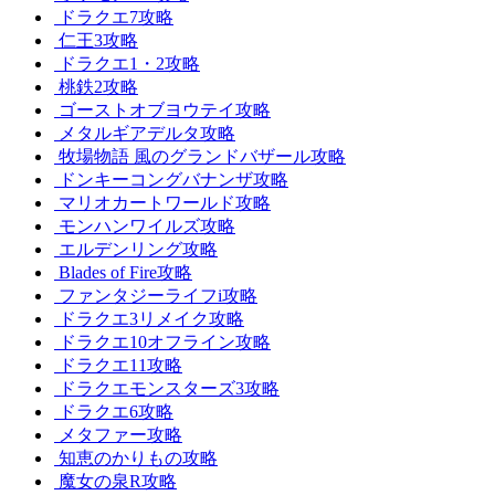
ドラクエ7攻略
仁王3攻略
ドラクエ1・2攻略
桃鉄2攻略
ゴーストオブヨウテイ攻略
メタルギアデルタ攻略
牧場物語 風のグランドバザール攻略
ドンキーコングバナンザ攻略
マリオカートワールド攻略
モンハンワイルズ攻略
エルデンリング攻略
Blades of Fire攻略
ファンタジーライフi攻略
ドラクエ3リメイク攻略
ドラクエ10オフライン攻略
ドラクエ11攻略
ドラクエモンスターズ3攻略
ドラクエ6攻略
メタファー攻略
知恵のかりもの攻略
魔女の泉R攻略