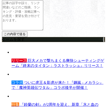
ゲームを探す
リリース
巨大メカで撃ちまくる爽快シューティングゲ
ーム『終末のタイタン：ラストラッシュ』リリース！
コラボ
ついに虎王＆影虎が来た！『鋼嵐 - メカラシ』
で「魔神英雄伝ワタル」コラボ後半が開催！
特集
『鈴蘭の剣』が2周年を迎え、新章「氷と血の