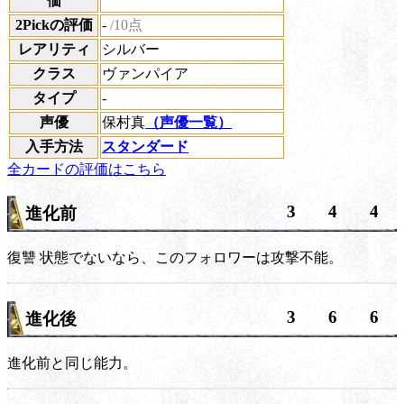
価
2Pickの評価
-
/10点
レアリティ
シルバー
クラス
ヴァンパイア
タイプ
-
声優
保村真
（声優一覧）
入手方法
スタンダード
全カードの評価はこちら
3
4
4
進化前
復讐
状態でないなら、このフォロワーは攻撃不能。
3
6
6
進化後
進化前と同じ能力。