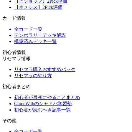
【ビショップ】2Pick評価
【ネメシス】2Pick評価
カード情報
全カード一覧
テンポラリーデッキ解説
構築済みデッキ一覧
初心者情報
リセマラ情報
リセマラ購入おすすめパック
リセマラのやり方
初心者まとめ
初心者が最初にやることまとめ
GameWithのシャドバ学習塾
初心者が読むべき記事一覧
その他
全コラボ一覧