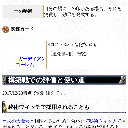
自分の場に土の印がある場合、それを
土の秘術
消費し、効果を発動する。
関連カード
4コスト3/3（進化後5/5)。
【進化前/後】
守護
ガーディアン
ゴーレム
構築戦での評価と使い道
2017/12/28時点での評価文です。
秘術ウィッチで採用されることも
オズの大魔女
と相性が良いため、合わせて
秘術ウィッチ
で採
用されることがある。オズで1コストでの発動が狙える上