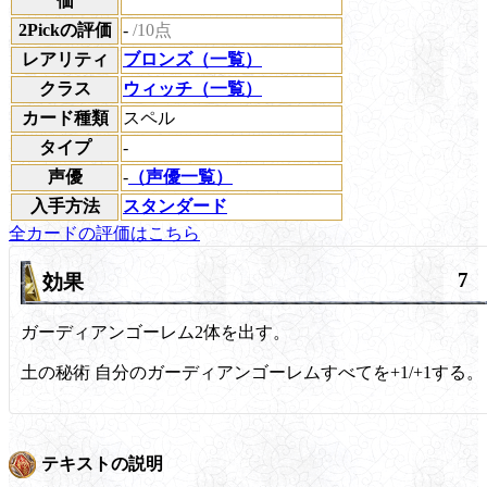
価
2Pickの評価
-
/10点
レアリティ
ブロンズ（一覧）
クラス
ウィッチ（一覧）
カード種類
スペル
タイプ
-
声優
-
（声優一覧）
入手方法
スタンダード
全カードの評価はこちら
7
効果
ガーディアンゴーレム2体を出す。
土の秘術
自分のガーディアンゴーレムすべてを+1/+1する。
テキストの説明