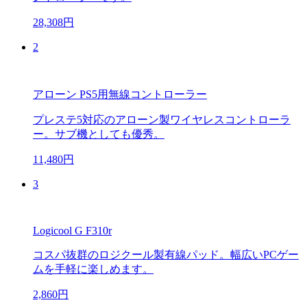
28,308円
2
アローン PS5用無線コントローラー
プレステ5対応のアローン製ワイヤレスコントローラ
ー。サブ機としても優秀。
11,480円
3
Logicool G F310r
コスパ抜群のロジクール製有線パッド。幅広いPCゲー
ムを手軽に楽しめます。
2,860円