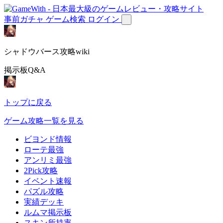
事前ガチャ
ゲーム検索
ログイン
シャドウバース攻略wiki
掲示板Q&A
トップに戻る
ゲーム攻略一覧を見る
ビヨンド情報
ローテ最強
アンリミ最強
2Pick攻略
イベント速報
パズル攻略
実績デッキ
ルムマ掲示板
スキン所持率