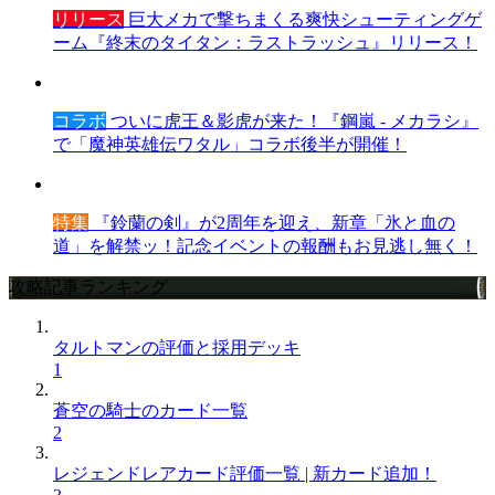
リリース
巨大メカで撃ちまくる爽快シューティングゲ
ーム『終末のタイタン：ラストラッシュ』リリース！
コラボ
ついに虎王＆影虎が来た！『鋼嵐 - メカラシ』
で「魔神英雄伝ワタル」コラボ後半が開催！
特集
『鈴蘭の剣』が2周年を迎え、新章「氷と血の
道」を解禁ッ！記念イベントの報酬もお見逃し無く！
攻略記事ランキング
タルトマンの評価と採用デッキ
1
蒼空の騎士のカード一覧
2
レジェンドレアカード評価一覧 | 新カード追加！