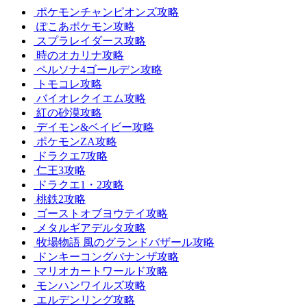
ポケモンチャンピオンズ攻略
ぽこあポケモン攻略
スプラレイダース攻略
時のオカリナ攻略
ペルソナ4ゴールデン攻略
トモコレ攻略
バイオレクイエム攻略
紅の砂漠攻略
デイモン&ベイビー攻略
ポケモンZA攻略
ドラクエ7攻略
仁王3攻略
ドラクエ1・2攻略
桃鉄2攻略
ゴーストオブヨウテイ攻略
メタルギアデルタ攻略
牧場物語 風のグランドバザール攻略
ドンキーコングバナンザ攻略
マリオカートワールド攻略
モンハンワイルズ攻略
エルデンリング攻略