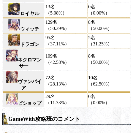
13名
0名
（5.08%）
（0.00%）
ロイヤル
129名
8名
（50.39%）
（50.00%）
ウィッチ
95名
5名
（37.11%）
（31.25%）
ドラゴン
109名
8名
ネクロマン
（42.58%）
（50.00%）
サー
72名
10名
ヴァンパイ
（28.13%）
（62.50%）
ア
29名
0名
（11.33%）
（0.00%）
ビショップ
GameWith攻略班のコメント