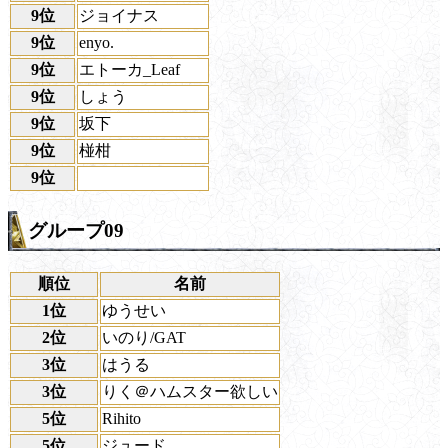
9位
ジョイナス
9位
enyo.
9位
エトーカ_Leaf
9位
しょう
9位
坂下
9位
椪柑
9位
グループ09
順位
名前
1位
ゆうせい
2位
いのり/GAT
3位
はうる
3位
りく＠ハムスター欲しい
5位
Rihito
5位
ジュード