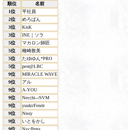
順位
名前
1位
平社員
2位
めろぱん
3位
KisK
3位
INE｜ソラ
5位
マカロン師匠
5位
種崎敦美
5位
たゆゆん*PRO
5位
pest@LBC
9位
MIRACLE WAVE
9位
アル
9位
A-YOU
9位
Necchi--/SVM
9位
yuuki/Fenrir
9位
Nissy
9位
いとをかし
9位
Nyc/Petra