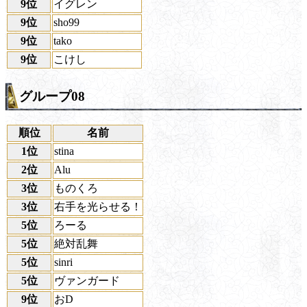
9位
イグレン
9位
sho99
9位
tako
9位
こけし
グループ08
順位
名前
1位
stina
2位
Alu
3位
ものくろ
3位
右手を光らせる！
5位
ろーる
5位
絶対乱舞
5位
sinri
5位
ヴァンガード
9位
おD