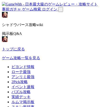
事前ガチャ
ゲーム検索
ログイン
シャドウバース攻略wiki
掲示板Q&A
トップに戻る
ゲーム攻略一覧を見る
ビヨンド情報
ローテ最強
アンリミ最強
2Pick攻略
イベント速報
パズル攻略
実績デッキ
ルムマ掲示板
スキン所持率