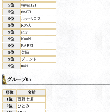
5位
yuya1121
5位
rin/C3
9位
ルナベロス
9位
Rの人
9位
shiy
9位
KooN
9位
BABEL
9位
欠陥
9位
ブロント
9位
naki
グループ05
順位
名前
1位
西野七瀬
2位
ひとみ