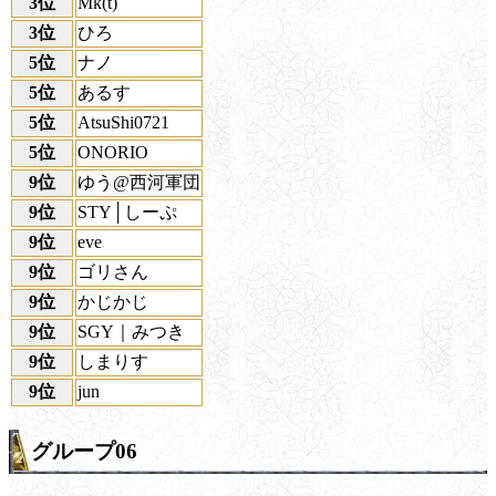
3位
Mk(t)
3位
ひろ
5位
ナノ
5位
あるす
5位
AtsuShi0721
5位
ONORIO
9位
ゆう@西河軍団
9位
STY│しーぷ
9位
eve
9位
ゴリさん
9位
かじかじ
9位
SGY｜みつき
9位
しまりす
9位
jun
グループ06