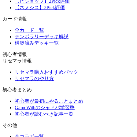
【ビショップ】2Pick評価
【ネメシス】2Pick評価
カード情報
全カード一覧
テンポラリーデッキ解説
構築済みデッキ一覧
初心者情報
リセマラ情報
リセマラ購入おすすめパック
リセマラのやり方
初心者まとめ
初心者が最初にやることまとめ
GameWithのシャドバ学習塾
初心者が読むべき記事一覧
その他
全コラボ一覧