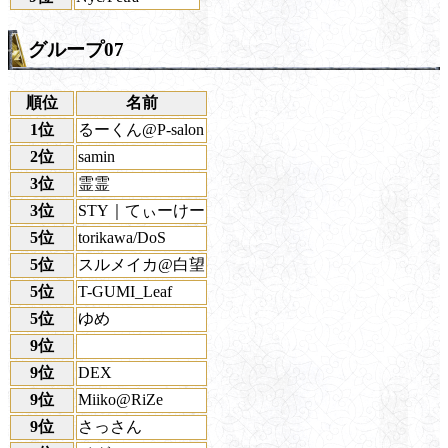
グループ07
順位
名前
1位
るーくん@P-salon
2位
samin
3位
霊霊
3位
STY｜てぃーけー
5位
torikawa/DoS
5位
スルメイカ@白望
5位
T-GUMI_Leaf
5位
ゆめ
9位
9位
DEX
9位
Miiko@RiZe
9位
さっさん