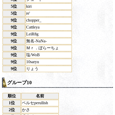
5位
kiri
5位
re'
9位
chopper_
9位
Cattleya
9位
LeiR8g
9位
無名-NaNa-
9位
Ｍｒ．ぼらーちょ
9位
塩/WoB
9位
10saryu
9位
りょう
グループ10
順位
名前
1位
ペルセperullish
2位
かさ