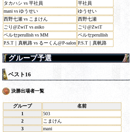
タカハシ vs 平社員
平社員
mani vs ゆうせい
ゆうせい
西野七瀬 vs こまけん
西野七瀬
ごり@ZwiT vs asiko
ごり@ZwiT
ペルセperullish vs MM
ペルセperullish
P.S.T｜真帆路 vs るーくん@P-salon
P.S.T｜真帆路
グループ予選
ベスト16
決勝出場者一覧
グループ
名前
1
503
2
こまけん
3
mani