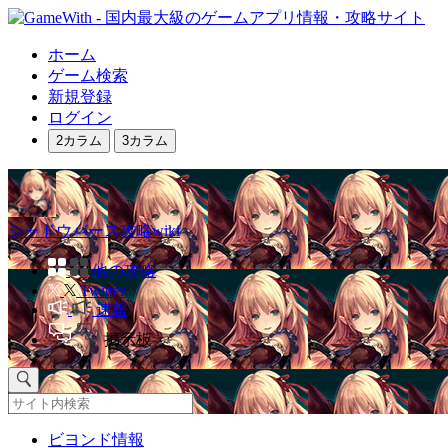
ホーム
ゲーム検索
新規登録
ログイン
2カラム
3カラム
シャドウバース攻略wiki
他の攻略
Twitter
速報
掲示板
ビヨンド情報