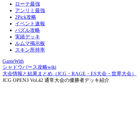
ローテ最強
アンリミ最強
2Pick攻略
イベント速報
パズル攻略
実績デッキ
ルムマ掲示板
スキン所持率
GameWith
シャドウバース攻略wiki
大会情報と結果まとめ（JCG・RAGE・ES大会・世界大会）
JCG OPEN3 Vol.42 通常大会の優勝者デッキ紹介