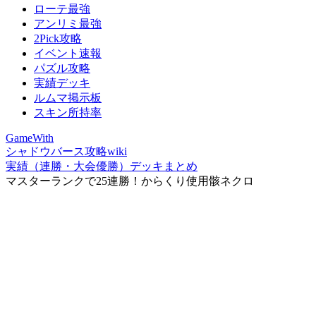
ローテ最強
アンリミ最強
2Pick攻略
イベント速報
パズル攻略
実績デッキ
ルムマ掲示板
スキン所持率
GameWith
シャドウバース攻略wiki
実績（連勝・大会優勝）デッキまとめ
マスターランクで25連勝！からくり使用骸ネクロ