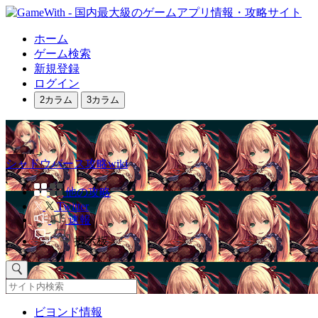
ホーム
ゲーム検索
新規登録
ログイン
2カラム
3カラム
シャドウバース攻略wiki
他の攻略
Twitter
速報
掲示板
ビヨンド情報