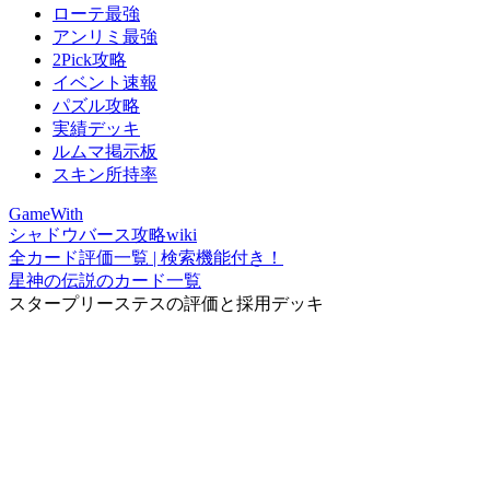
ローテ最強
アンリミ最強
2Pick攻略
イベント速報
パズル攻略
実績デッキ
ルムマ掲示板
スキン所持率
GameWith
シャドウバース攻略wiki
全カード評価一覧 | 検索機能付き！
星神の伝説のカード一覧
スタープリーステスの評価と採用デッキ