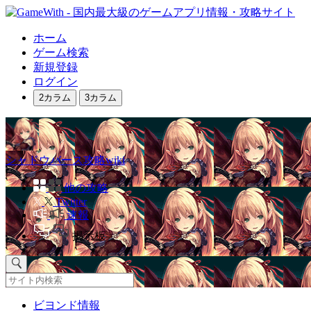
ホーム
ゲーム検索
新規登録
ログイン
2カラム
3カラム
シャドウバース攻略wiki
他の攻略
Twitter
速報
掲示板
ビヨンド情報