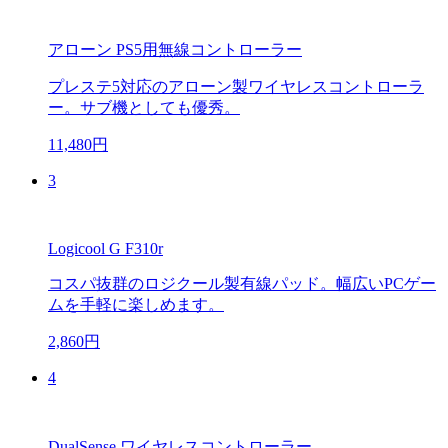
アローン PS5用無線コントローラー
プレステ5対応のアローン製ワイヤレスコントローラ
ー。サブ機としても優秀。
11,480円
3
Logicool G F310r
コスパ抜群のロジクール製有線パッド。幅広いPCゲー
ムを手軽に楽しめます。
2,860円
4
DualSense ワイヤレスコントローラー