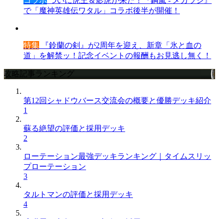
コラボ
ついに虎王＆影虎が来た！『鋼嵐 - メカラシ』
で「魔神英雄伝ワタル」コラボ後半が開催！
特集
『鈴蘭の剣』が2周年を迎え、新章「氷と血の
道」を解禁ッ！記念イベントの報酬もお見逃し無く！
攻略記事ランキング
第12回シャドウバース交流会の概要と優勝デッキ紹介
1
蘇る絶望の評価と採用デッキ
2
ローテーション最強デッキランキング｜タイムスリッ
プローテーション
3
タルトマンの評価と採用デッキ
4