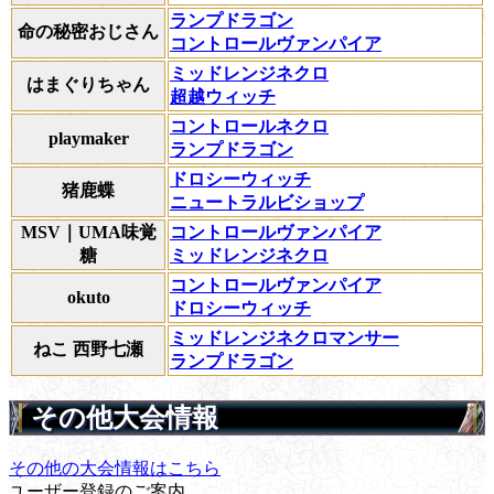
ランプドラゴン
命の秘密おじさん
コントロールヴァンパイア
ミッドレンジネクロ
はまぐりちゃん
超越ウィッチ
コントロールネクロ
playmaker
ランプドラゴン
ドロシーウィッチ
猪鹿蝶
ニュートラルビショップ
MSV｜UMA味覚
コントロールヴァンパイア
糖
ミッドレンジネクロ
コントロールヴァンパイア
okuto
ドロシーウィッチ
ミッドレンジネクロマンサー
ねこ 西野七瀬
ランプドラゴン
その他大会情報
その他の大会情報はこちら
ユーザー登録のご案内