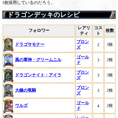
1枚採用しているのだろう。
ドラゴンデッキのレシピ
レアリ
コス
フォロワー
枚数
ティ
ト
ブロン
ドラゴサモナー
3枚
2
ズ
ゴール
風の軍神・グリームニル
2枚
3
ド
ブロン
ドラゴンナイト・アイラ
3枚
3
ズ
ブロン
大鎌の竜騎
2枚
3
ズ
ゴール
ウルズ
2枚
4
ド