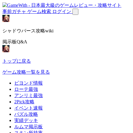
事前ガチャ
ゲーム検索
ログイン
シャドウバース攻略wiki
掲示板Q&A
トップに戻る
ゲーム攻略一覧を見る
ビヨンド情報
ローテ最強
アンリミ最強
2Pick攻略
イベント速報
パズル攻略
実績デッキ
ルムマ掲示板
スキン所持率