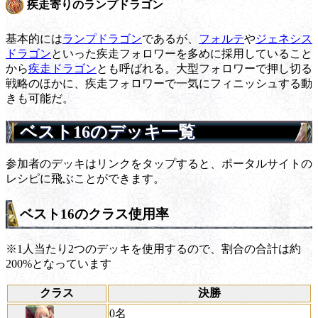
疾走寄りのランプドラゴン
基本的には
ランプドラゴン
であるが、
フォルテ
や
ジェネシス
ドラゴン
といった疾走フォロワーを多めに採用していること
から
疾走ドラゴン
とも呼ばれる。大型フォロワーで押し切る
戦略のほかに、疾走フォロワーで一気にフィニッシュする動
きも可能だ。
ベスト16のデッキ一覧
参加者のデッキはリンクをタップすると、ポータルサイトの
レシピに飛ぶことができます。
ベスト16のクラス使用率
※1人当たり2つのデッキを使用するので、割合の合計は約
200%となっています
クラス
決勝
0名