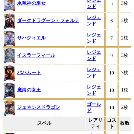
レジェ
水竜神の巫女
3枚
5
ンド
レジェ
ダークドラグーン・フォルテ
2枚
6
ンド
レジェ
サハクィエル
2枚
7
ンド
レジェ
イスラーフィール
3枚
9
ンド
レジェ
バハムート
3枚
10
ンド
レジェ
魔海の女王
1枚
10
ンド
ゴール
ジェネシスドラゴン
2枚
10
ド
レアリ
コス
スペル
枚数
ティ
ト