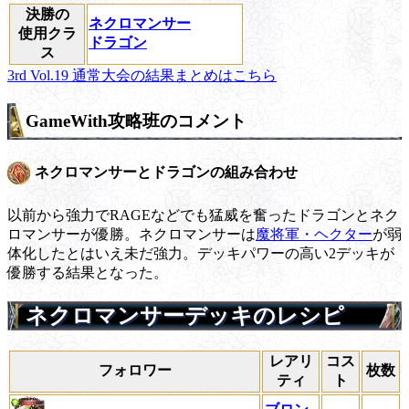
決勝の
ネクロマンサー
使用クラ
ドラゴン
ス
3rd Vol.19 通常大会の結果まとめはこちら
GameWith攻略班のコメント
ネクロマンサーとドラゴンの組み合わせ
以前から強力でRAGEなどでも猛威を奮ったドラゴンとネク
ロマンサーが優勝。ネクロマンサーは
魔将軍・ヘクター
が弱
体化したとはいえ未だ強力。デッキパワーの高い2デッキが
優勝する結果となった。
ネクロマンサーデッキのレシピ
レアリ
コス
フォロワー
枚数
ティ
ト