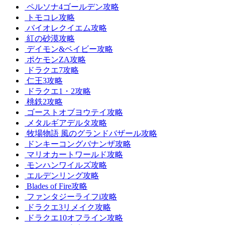
ペルソナ4ゴールデン攻略
トモコレ攻略
バイオレクイエム攻略
紅の砂漠攻略
デイモン&ベイビー攻略
ポケモンZA攻略
ドラクエ7攻略
仁王3攻略
ドラクエ1・2攻略
桃鉄2攻略
ゴーストオブヨウテイ攻略
メタルギアデルタ攻略
牧場物語 風のグランドバザール攻略
ドンキーコングバナンザ攻略
マリオカートワールド攻略
モンハンワイルズ攻略
エルデンリング攻略
Blades of Fire攻略
ファンタジーライフi攻略
ドラクエ3リメイク攻略
ドラクエ10オフライン攻略