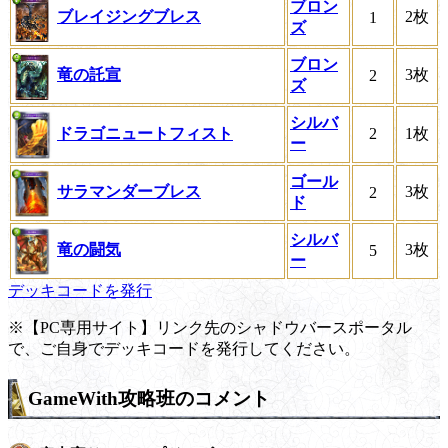
ブロン
ブレイジングブレス
2枚
1
ズ
ブロン
竜の託宣
3枚
2
ズ
シルバ
ドラゴニュートフィスト
2
1枚
ー
ゴール
サラマンダーブレス
3枚
2
ド
シルバ
竜の闘気
3枚
5
ー
デッキコードを発行
※【PC専用サイト】リンク先のシャドウバースポータル
で、ご自身でデッキコードを発行してください。
GameWith攻略班のコメント