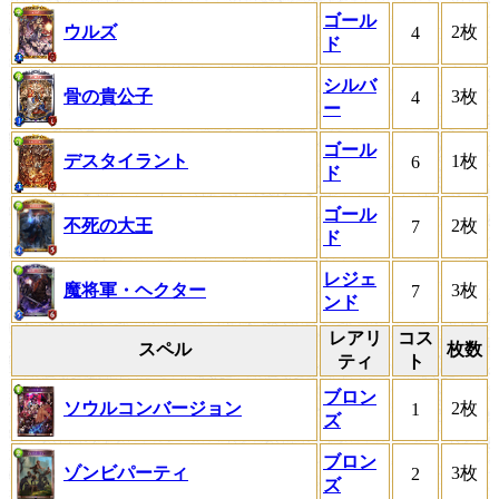
ゴール
ウルズ
2枚
4
ド
シルバ
骨の貴公子
3枚
4
ー
ゴール
デスタイラント
1枚
6
ド
ゴール
不死の大王
2枚
7
ド
レジェ
魔将軍・ヘクター
3枚
7
ンド
レアリ
コス
スペル
枚数
ティ
ト
ブロン
ソウルコンバージョン
2枚
1
ズ
ブロン
ゾンビパーティ
3枚
2
ズ