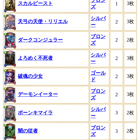
ブロン
スカルビースト
3枚
1
ズ
シルバ
天弓の天使・リリエル
3枚
2
ー
ブロン
ダークコンジュラー
2
2枚
ズ
シルバ
よろめく不死者
3枚
2
ー
ゴール
破魂の少女
3枚
2
ド
ブロン
デーモンイーター
3枚
2
ズ
シルバ
ボーンキマイラ
3
2枚
ー
ブロン
闇の従者
2枚
3
ズ