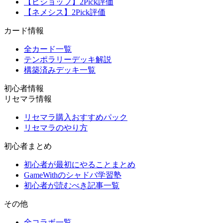
【ビショップ】2Pick評価
【ネメシス】2Pick評価
カード情報
全カード一覧
テンポラリーデッキ解説
構築済みデッキ一覧
初心者情報
リセマラ情報
リセマラ購入おすすめパック
リセマラのやり方
初心者まとめ
初心者が最初にやることまとめ
GameWithのシャドバ学習塾
初心者が読むべき記事一覧
その他
全コラボ一覧