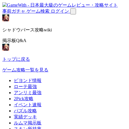
事前ガチャ
ゲーム検索
ログイン
シャドウバース攻略wiki
掲示板Q&A
トップに戻る
ゲーム攻略一覧を見る
ビヨンド情報
ローテ最強
アンリミ最強
2Pick攻略
イベント速報
パズル攻略
実績デッキ
ルムマ掲示板
スキン所持率