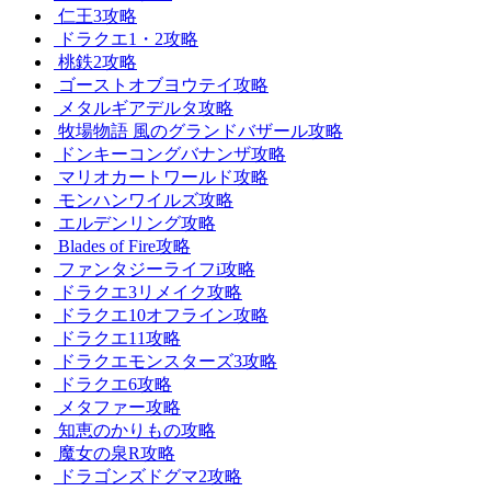
仁王3攻略
ドラクエ1・2攻略
桃鉄2攻略
ゴーストオブヨウテイ攻略
メタルギアデルタ攻略
牧場物語 風のグランドバザール攻略
ドンキーコングバナンザ攻略
マリオカートワールド攻略
モンハンワイルズ攻略
エルデンリング攻略
Blades of Fire攻略
ファンタジーライフi攻略
ドラクエ3リメイク攻略
ドラクエ10オフライン攻略
ドラクエ11攻略
ドラクエモンスターズ3攻略
ドラクエ6攻略
メタファー攻略
知恵のかりもの攻略
魔女の泉R攻略
ドラゴンズドグマ2攻略