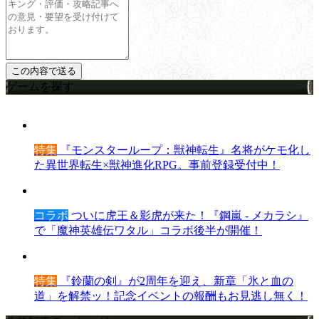
ゲームを探す
特集
『モンスターループ：獣神転生』名将がケモ化し
た異世界転生×獣神進化RPG。事前登録受付中！
コラボ
ついに虎王＆影虎が来た！『鋼嵐 - メカラシ』
で「魔神英雄伝ワタル」コラボ後半が開催！
特集
『鈴蘭の剣』が2周年を迎え、新章「氷と血の
道」を解禁ッ！記念イベントの報酬もお見逃し無く！