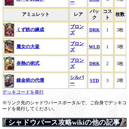
ー
パッ
コス
アミュレット
レア
枚数
ク
ト
ブロン
くず鉄の練成
DRK
1
3枚
ズ
ブロン
魔女の大釜
3枚
WLD
1
ズ
ブロン
炎熱の術式
DRK
2
3枚
ズ
シルバ
錬金術の代償
2枚
STD
3
ー
デッキコードを発行
※リンク先のシャドウバースポータルで、ご自身でデッキコ
ードを発行してください。
シャドウバース攻略wikiの他の記事