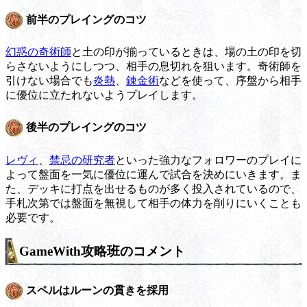
前半のプレイングのコツ
幻惑の奇術師
と土の印が揃っているときは、場の土の印を切
らさないようにしつつ、相手の息切れを狙います。奇術師を
引けない場合でも
炎熱
、
錬金術
などを使って、序盤から相手
に優位に立たれないようプレイします。
後半のプレイングのコツ
レヴィ
、
禁忌の研究者
といった強力なフォロワーのプレイに
よって盤面を一気に優位に運んで試合を決めにいきます。ま
た、デッキに打点を出せるものが多く投入されているので、
手札次第では盤面を無視して相手の体力を削りにいくことも
必要です。
GameWith攻略班のコメント
スペルはルーンの貫きを採用