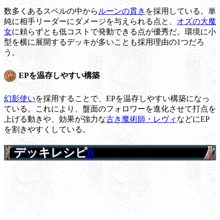
数多くあるスペルの中から
ルーンの貫き
を採用している。単
純に相手リーダーにダメージを与えられる点と、
オズの大魔
女
に頼らずとも低コストで発動できる点が優秀だ。環境に小
型を横に展開するデッキが多いことも採用理由の1つだろ
う。
EPを温存しやすい構築
幻影使い
を採用することで、EPを温存しやすい構築になっ
ている。これにより、盤面のフォロワーを進化させて打点を
上げる動きや、効果が強力な
古き魔術師・レヴィ
などにEP
を割きやすくしている。
デッキレシピ
0