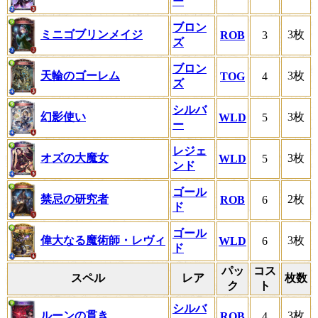
ー
ブロン
ミニゴブリンメイジ
3枚
ROB
3
ズ
ブロン
天輪のゴーレム
3枚
TOG
4
ズ
シルバ
幻影使い
3枚
WLD
5
ー
レジェ
オズの大魔女
3枚
WLD
5
ンド
ゴール
禁忌の研究者
2枚
ROB
6
ド
ゴール
偉大なる魔術師・レヴィ
3枚
WLD
6
ド
パッ
コス
スペル
レア
枚数
ク
ト
シルバ
ルーンの貫き
3枚
ROB
4