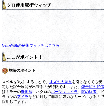
クロ使用秘術ウィッチ
GameWithの秘術ウィッチはこちら
ここがポイント！
構築のポイント
スペルを3枚にすることで、
オズの大魔女
を引けなくても安
定した試合展開が出来るのが特徴です。また、
錬金術の代償
はミラーの
奇術師
、ネクロの
ボーンキマイラ
、
闇の従者
、ド
ラゴンの
アイラ
などに対して非常に強力なカードになるので
採用してます。