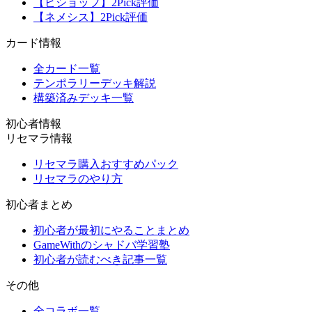
【ビショップ】2Pick評価
【ネメシス】2Pick評価
カード情報
全カード一覧
テンポラリーデッキ解説
構築済みデッキ一覧
初心者情報
リセマラ情報
リセマラ購入おすすめパック
リセマラのやり方
初心者まとめ
初心者が最初にやることまとめ
GameWithのシャドバ学習塾
初心者が読むべき記事一覧
その他
全コラボ一覧