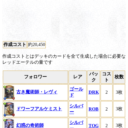
作成コスト
約20,450
作成コストとはデッキのカードを全て生成した場合に必要な
レッドエーテルの量です
パッ
コス
フォロワー
レア
枚数
ク
ト
ゴール
古き魔術師・レヴィ
DRK
2
3枚
ド
シルバ
ドワーフアルケミスト
3枚
ROB
2
ー
シルバ
幻惑の奇術師
3枚
TOG
2