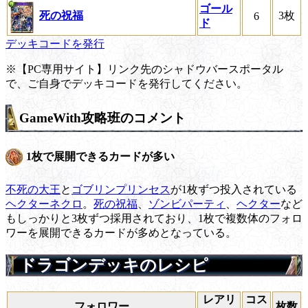
ゴール
死の祝福
3枚
6
ド
デッキコードを発行
※【PC専用サイト】リンク先のシャドウバースポータル
で、ご自身でデッキコードを発行してください。
GameWith攻略班のコメント
1枚で展開できるカードが多い
不死の大王
と
ゴブリンプリンセス
が1枚ずつ投入されている
ヘクターネクロ
。
死の祝福
、
ゾンビパーティ
、
ヘクター
など
もしっかりと3枚ずつ採用されており、1枚で複数体のフォロ
ワーを展開できるカードが多めとなっている。
ドラゴンデッキのレシピ
レアリ
コス
フォロワー
枚数