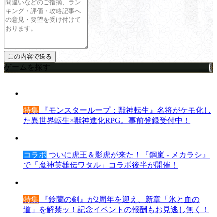
ゲームを探す
特集
『モンスターループ：獣神転生』名将がケモ化し
た異世界転生×獣神進化RPG。事前登録受付中！
コラボ
ついに虎王＆影虎が来た！『鋼嵐 - メカラシ』
で「魔神英雄伝ワタル」コラボ後半が開催！
特集
『鈴蘭の剣』が2周年を迎え、新章「氷と血の
道」を解禁ッ！記念イベントの報酬もお見逃し無く！