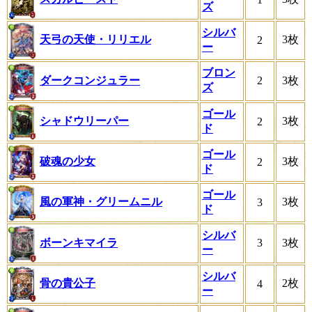
ズ
シルバ
天弓の天使・リリエル
3枚
2
ー
ブロン
ダークコンジュラー
2
3枚
ズ
ゴール
シャドウリーパー
3枚
2
ド
ゴール
破魂の少女
3枚
2
ド
ゴール
風の軍神・グリームニル
3枚
3
ド
シルバ
ボーンキマイラ
3
3枚
ー
シルバ
骨の貴公子
2枚
4
ー