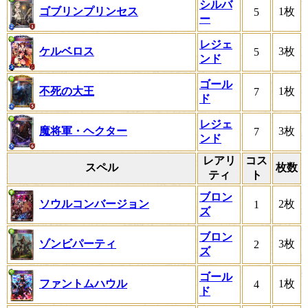
シルバ
ゴブリンプリンセス
1枚
5
ー
レジェ
ケルベロス
3枚
5
ンド
ゴール
不死の大王
1枚
7
ド
レジェ
魔将軍・ヘクター
3枚
7
ンド
レアリ
コス
スペル
枚数
ティ
ト
ブロン
ソウルコンバージョン
2枚
1
ズ
ブロン
ゾンビパーティ
3枚
2
ズ
ゴール
ファントムハウル
1枚
4
ド