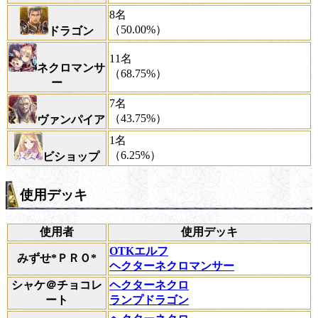
8名
（50.00%）
ドラゴン
11名
ネクロマンサ
（68.75%）
ー
7名
（43.75%）
ヴァンパイア
1名
（6.25%）
ビショップ
使用デッキ
使用者
使用デッキ
OTKエルフ
みずせ*ＰＲＯ*
ヘクターネクロマンサー
シャケ＠チョコレ
ヘクターネクロ
ート
ランプドラゴン