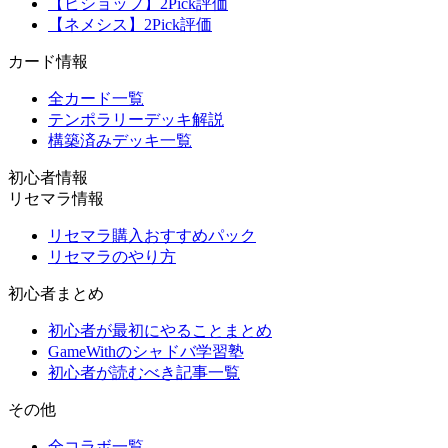
【ビショップ】2Pick評価
【ネメシス】2Pick評価
カード情報
全カード一覧
テンポラリーデッキ解説
構築済みデッキ一覧
初心者情報
リセマラ情報
リセマラ購入おすすめパック
リセマラのやり方
初心者まとめ
初心者が最初にやることまとめ
GameWithのシャドバ学習塾
初心者が読むべき記事一覧
その他
全コラボ一覧