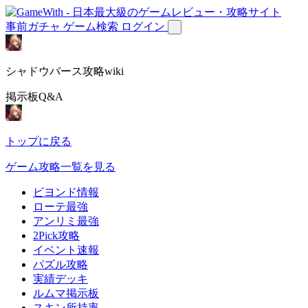
事前ガチャ
ゲーム検索
ログイン
シャドウバース攻略wiki
掲示板Q&A
トップに戻る
ゲーム攻略一覧を見る
ビヨンド情報
ローテ最強
アンリミ最強
2Pick攻略
イベント速報
パズル攻略
実績デッキ
ルムマ掲示板
スキン所持率