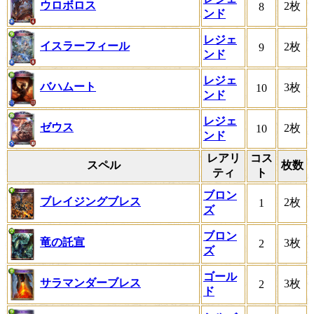
ウロボロス
2枚
8
ンド
レジェ
イスラーフィール
2枚
9
ンド
レジェ
バハムート
3枚
10
ンド
レジェ
ゼウス
2枚
10
ンド
レアリ
コス
スペル
枚数
ティ
ト
ブロン
ブレイジングブレス
2枚
1
ズ
ブロン
竜の託宣
3枚
2
ズ
ゴール
サラマンダーブレス
3枚
2
ド