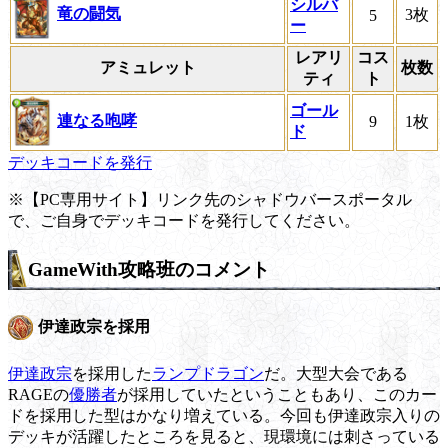
シルバ
竜の闘気
3枚
5
ー
レアリ
コス
アミュレット
枚数
ティ
ト
ゴール
連なる咆哮
9
1枚
ド
デッキコードを発行
※【PC専用サイト】リンク先のシャドウバースポータル
で、ご自身でデッキコードを発行してください。
GameWith攻略班のコメント
伊達政宗を採用
伊達政宗
を採用した
ランプドラゴン
だ。大型大会である
RAGEの
優勝者
が採用していたということもあり、このカー
ドを採用した型はかなり増えている。今回も伊達政宗入りの
デッキが活躍したところを見ると、現環境には刺さっている