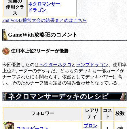
決勝の
ネクロマンサー
使用クラ
ドラゴン
ス
2nd Vol.43通常大会の結果まとめはこちら
GameWith攻略班のコメント
使用率上位2リーダーが優勝
今回優勝したのは
ヘクターネクロ
と
ランプドラゴン
。使用率
上位2リーダーのデッキだ。どちらのデッキも一部カードが
ナーフされたにも関わらず、依然としてデッキパワーは高
い。そのためナーフ後も定番の組み合わせとなっている。
ネクロマンサーデッキのレシピ
レアリ
コス
フォロワー
枚数
ティ
ト
ブロン
スカルビースト
3枚
1