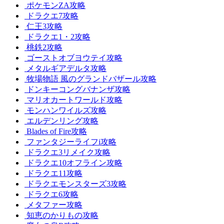
ポケモンZA攻略
ドラクエ7攻略
仁王3攻略
ドラクエ1・2攻略
桃鉄2攻略
ゴーストオブヨウテイ攻略
メタルギアデルタ攻略
牧場物語 風のグランドバザール攻略
ドンキーコングバナンザ攻略
マリオカートワールド攻略
モンハンワイルズ攻略
エルデンリング攻略
Blades of Fire攻略
ファンタジーライフi攻略
ドラクエ3リメイク攻略
ドラクエ10オフライン攻略
ドラクエ11攻略
ドラクエモンスターズ3攻略
ドラクエ6攻略
メタファー攻略
知恵のかりもの攻略