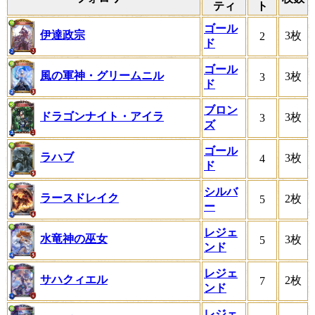
ティ
ト
ゴール
伊達政宗
3枚
2
ド
ゴール
風の軍神・グリームニル
3枚
3
ド
ブロン
ドラゴンナイト・アイラ
3枚
3
ズ
ゴール
ラハブ
3枚
4
ド
シルバ
ラースドレイク
2枚
5
ー
レジェ
水竜神の巫女
3枚
5
ンド
レジェ
サハクィエル
2枚
7
ンド
レジェ