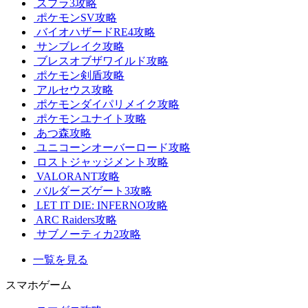
スプラ3攻略
ポケモンSV攻略
バイオハザードRE4攻略
サンブレイク攻略
ブレスオブザワイルド攻略
ポケモン剣盾攻略
アルセウス攻略
ポケモンダイパリメイク攻略
ポケモンユナイト攻略
あつ森攻略
ユニコーンオーバーロード攻略
ロストジャッジメント攻略
VALORANT攻略
バルダーズゲート3攻略
LET IT DIE: INFERNO攻略
ARC Raiders攻略
サブノーティカ2攻略
一覧を見る
スマホゲーム