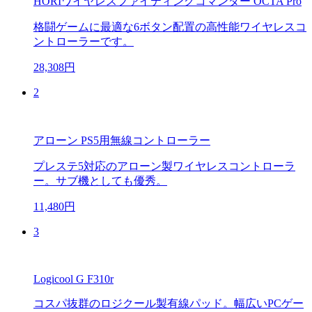
HORIワイヤレスファイティングコマンダー OCTA Pro
格闘ゲームに最適な6ボタン配置の高性能ワイヤレスコ
ントローラーです。
28,308円
2
アローン PS5用無線コントローラー
プレステ5対応のアローン製ワイヤレスコントローラ
ー。サブ機としても優秀。
11,480円
3
Logicool G F310r
コスパ抜群のロジクール製有線パッド。幅広いPCゲー