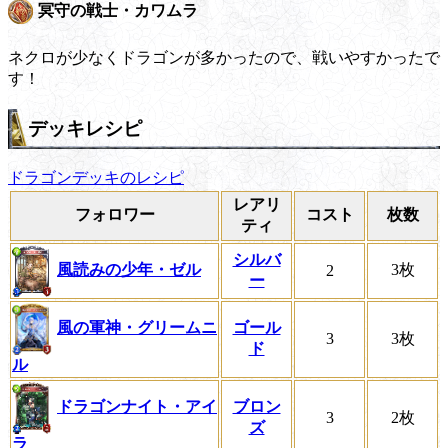
冥守の戦士・カワムラ
ネクロが少なくドラゴンが多かったので、戦いやすかったで
す！
デッキレシピ
ドラゴンデッキのレシピ
レアリ
フォロワー
コスト
枚数
ティ
シルバ
風読みの少年・ゼル
3枚
2
ー
風の軍神・グリームニ
ゴール
3
3枚
ド
ル
ドラゴンナイト・アイ
ブロン
3
2枚
ズ
ラ