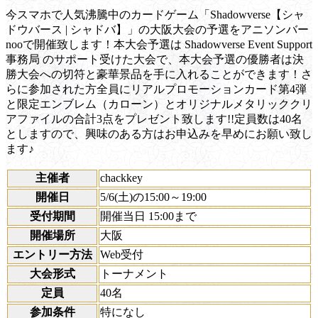
今スマホで人気沸騰中のカードゲーム「Shadowverse【シャ
ドウバース | シャドバ】」の大阪大会の予選をアニソンバー
nooで開催致します！本大会予選は Shadowverse Event Support
事務局 のサポート受けた大会で、本大会予選の優勝者は決
勝大会への切符と豪華景品を手に入れることができます！さ
らに参加された方全員にリアルプロモーションカード第4弾
と限定エンブレム（カローン）とオリジナルメタリッククリ
アファイルの合計3点をプレゼント致します!!定員数は40名
としますので、興味のある方はお申込みを早めにお願い致し
ます♪
主催者
chackkey
開催日
5/6(土)の15:00～19:00
受付期間
開催当日 15:00まで
開催場所
大阪
エントリー方法
Web受付
大会形式
トーナメント
定員
40名
参加条件
特になし