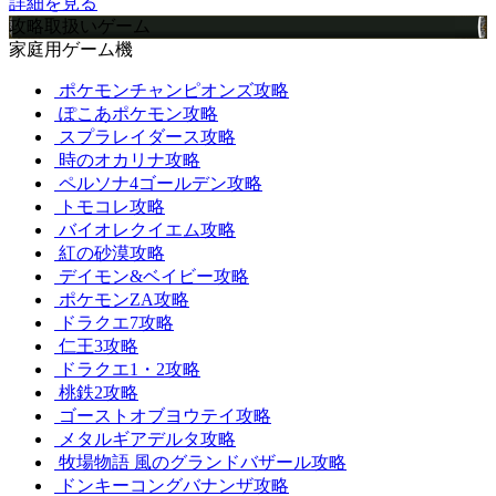
詳細を見る
攻略取扱いゲーム
家庭用ゲーム機
ポケモンチャンピオンズ攻略
ぽこあポケモン攻略
スプラレイダース攻略
時のオカリナ攻略
ペルソナ4ゴールデン攻略
トモコレ攻略
バイオレクイエム攻略
紅の砂漠攻略
デイモン&ベイビー攻略
ポケモンZA攻略
ドラクエ7攻略
仁王3攻略
ドラクエ1・2攻略
桃鉄2攻略
ゴーストオブヨウテイ攻略
メタルギアデルタ攻略
牧場物語 風のグランドバザール攻略
ドンキーコングバナンザ攻略