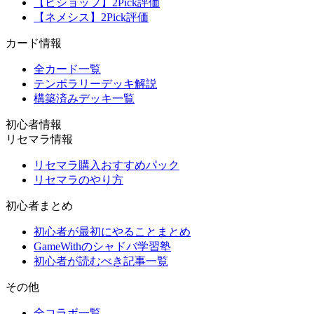
【ビショップ】2Pick評価
【ネメシス】2Pick評価
カード情報
全カード一覧
テンポラリーデッキ解説
構築済みデッキ一覧
初心者情報
リセマラ情報
リセマラ購入おすすめパック
リセマラのやり方
初心者まとめ
初心者が最初にやることまとめ
GameWithのシャドバ学習塾
初心者が読むべき記事一覧
その他
全コラボ一覧