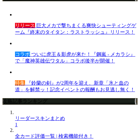
リリース
巨大メカで撃ちまくる爽快シューティングゲ
ーム『終末のタイタン：ラストラッシュ』リリース！
コラボ
ついに虎王＆影虎が来た！『鋼嵐 - メカラシ』
で「魔神英雄伝ワタル」コラボ後半が開催！
特集
『鈴蘭の剣』が2周年を迎え、新章「氷と血の
道」を解禁ッ！記念イベントの報酬もお見逃し無く！
攻略記事ランキング
リーダースキンまとめ
1
全カード評価一覧 | 検索機能付き！