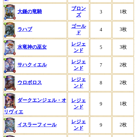
ブロン
大鎌の竜騎
1枚
3
ズ
ゴール
ラハブ
3枚
4
ド
レジェ
水竜神の巫女
3枚
5
ンド
レジェ
サハクィエル
2枚
7
ンド
レジェ
ウロボロス
2枚
8
ンド
ダークエンジェル・オ
レジェ
1枚
9
ンド
リヴィエ
レジェ
イスラーフィール
2枚
9
ンド