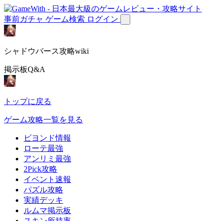
事前ガチャ
ゲーム検索
ログイン
シャドウバース攻略wiki
掲示板Q&A
トップに戻る
ゲーム攻略一覧を見る
ビヨンド情報
ローテ最強
アンリミ最強
2Pick攻略
イベント速報
パズル攻略
実績デッキ
ルムマ掲示板
スキン所持率