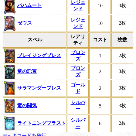
レジェ
バハムート
3枚
10
ンド
レジェ
ゼウス
2枚
10
ンド
レアリ
スペル
コスト
枚数
ティ
ブロン
ブレイジングブレス
2枚
1
ズ
ブロン
竜の託宣
3枚
2
ズ
ゴール
サラマンダーブレス
3枚
2
ド
シルバ
竜の闘気
3枚
5
ー
シルバ
ライトニングブラスト
2枚
6
ー
デッキコードを発行