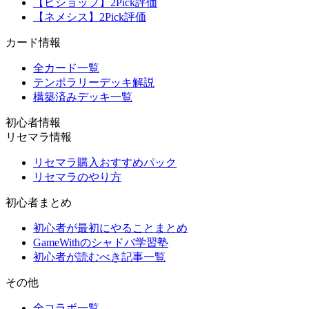
【ビショップ】2Pick評価
【ネメシス】2Pick評価
カード情報
全カード一覧
テンポラリーデッキ解説
構築済みデッキ一覧
初心者情報
リセマラ情報
リセマラ購入おすすめパック
リセマラのやり方
初心者まとめ
初心者が最初にやることまとめ
GameWithのシャドバ学習塾
初心者が読むべき記事一覧
その他
全コラボ一覧