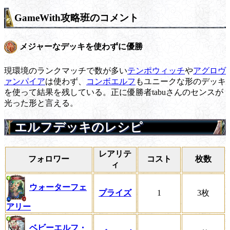
GameWith攻略班のコメント
メジャーなデッキを使わずに優勝
現環境のランクマッチで数が多い
テンポウィッチ
や
アグロヴ
ァンパイア
は使わず、
コンボエルフ
もユニークな形のデッキ
を使って結果を残している。正に優勝者tabuさんのセンスが
光った形と言える。
エルフデッキのレシピ
レアリテ
フォロワー
コスト
枚数
ィ
ウォーターフェ
プライズ
1
3枚
アリー
ベビーエルフ・