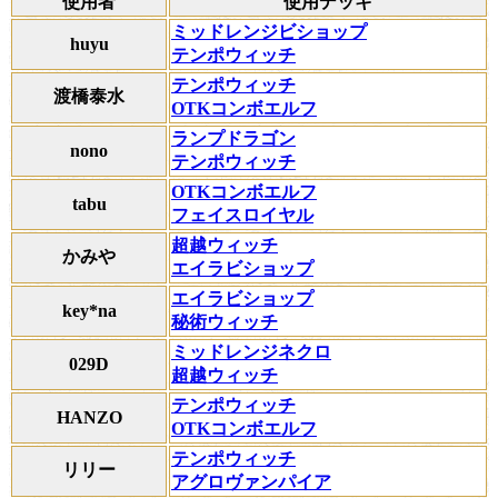
使用者
使用デッキ
ミッドレンジビショップ
huyu
テンポウィッチ
テンポウィッチ
渡橋泰水
OTKコンボエルフ
ランプドラゴン
nono
テンポウィッチ
OTKコンボエルフ
tabu
フェイスロイヤル
超越ウィッチ
かみや
エイラビショップ
エイラビショップ
key*na
秘術ウィッチ
ミッドレンジネクロ
029D
超越ウィッチ
テンポウィッチ
HANZO
OTKコンボエルフ
テンポウィッチ
リリー
アグロヴァンパイア