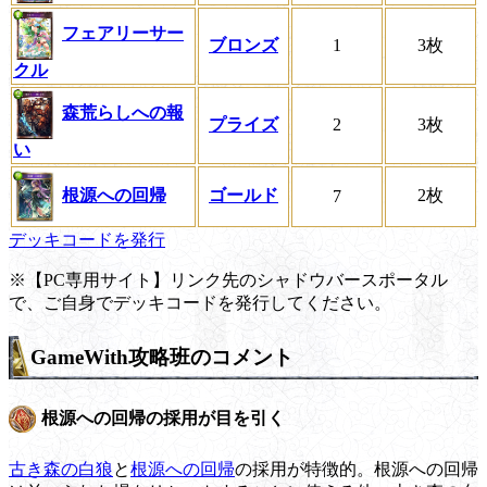
フェアリーサー
ブロンズ
1
3枚
クル
森荒らしへの報
プライズ
2
3枚
い
根源への回帰
ゴールド
2枚
7
デッキコードを発行
※【PC専用サイト】リンク先のシャドウバースポータル
で、ご自身でデッキコードを発行してください。
GameWith攻略班のコメント
根源への回帰の採用が目を引く
古き森の白狼
と
根源への回帰
の採用が特徴的。根源への回帰