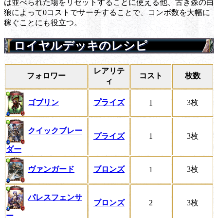
は並べられた場をリセットすることに使える他、古き森の白
狼によって0コストでサーチすることで、コンボ数を大幅に
稼ぐことにも役立つ。
ロイヤルデッキのレシピ
レアリテ
フォロワー
コスト
枚数
ィ
ゴブリン
プライズ
3枚
1
クイックブレー
プライズ
1
3枚
ダー
ヴァンガード
ブロンズ
3枚
1
パレスフェンサ
ブロンズ
2
3枚
ー