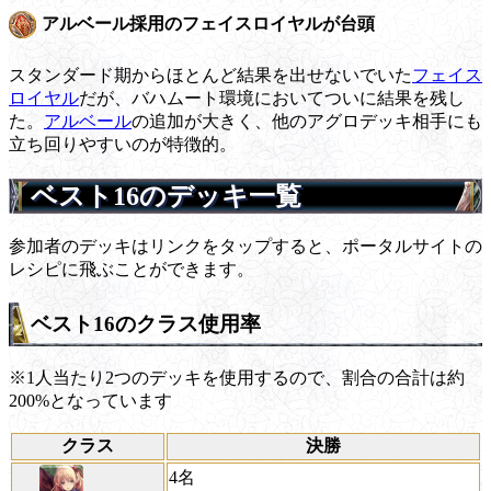
アルベール採用のフェイスロイヤルが台頭
スタンダード期からほとんど結果を出せないでいた
フェイス
ロイヤル
だが、バハムート環境においてついに結果を残し
た。
アルベール
の追加が大きく、他のアグロデッキ相手にも
立ち回りやすいのが特徴的。
ベスト16のデッキ一覧
参加者のデッキはリンクをタップすると、ポータルサイトの
レシピに飛ぶことができます。
ベスト16のクラス使用率
※1人当たり2つのデッキを使用するので、割合の合計は約
200%となっています
クラス
決勝
4名