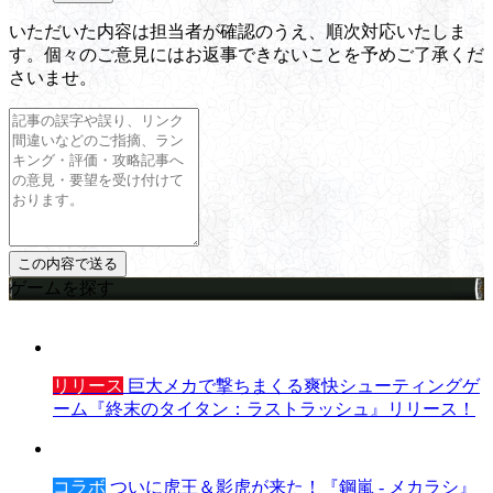
いただいた内容は担当者が確認のうえ、順次対応いたしま
す。個々のご意見にはお返事できないことを予めご了承くだ
さいませ。
ゲームを探す
リリース
巨大メカで撃ちまくる爽快シューティングゲ
ーム『終末のタイタン：ラストラッシュ』リリース！
コラボ
ついに虎王＆影虎が来た！『鋼嵐 - メカラシ』