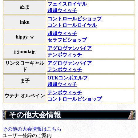
フェイスロイヤル
ぬま
超越ウィッチ
コントロールビショップ
inku
コントロールロイヤル
超越ウィッチ
hippy_w
セラフビショップ
アグロヴァンパイア
jgjumdajg
テンポウィッチ
リンタローギャル
アグロヴァンパイア
ド
テンポウィッチ
OTKコンボエルフ
ま子
超越ウィッチ
テンポウィッチ
ウテナ オルベイン
コントロールビショップ
その他大会情報
その他の大会情報はこちら
ユーザー登録のご案内