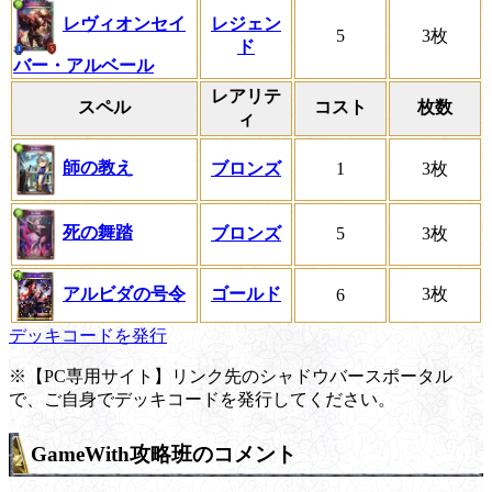
レヴィオンセイ
レジェン
5
3枚
ド
バー・アルベール
レアリテ
スペル
コスト
枚数
ィ
師の教え
ブロンズ
1
3枚
死の舞踏
ブロンズ
5
3枚
アルビダの号令
ゴールド
3枚
6
デッキコードを発行
※【PC専用サイト】リンク先のシャドウバースポータル
で、ご自身でデッキコードを発行してください。
GameWith攻略班のコメント