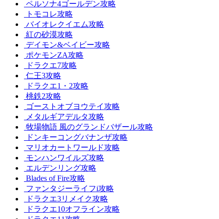
ペルソナ4ゴールデン攻略
トモコレ攻略
バイオレクイエム攻略
紅の砂漠攻略
デイモン&ベイビー攻略
ポケモンZA攻略
ドラクエ7攻略
仁王3攻略
ドラクエ1・2攻略
桃鉄2攻略
ゴーストオブヨウテイ攻略
メタルギアデルタ攻略
牧場物語 風のグランドバザール攻略
ドンキーコングバナンザ攻略
マリオカートワールド攻略
モンハンワイルズ攻略
エルデンリング攻略
Blades of Fire攻略
ファンタジーライフi攻略
ドラクエ3リメイク攻略
ドラクエ10オフライン攻略