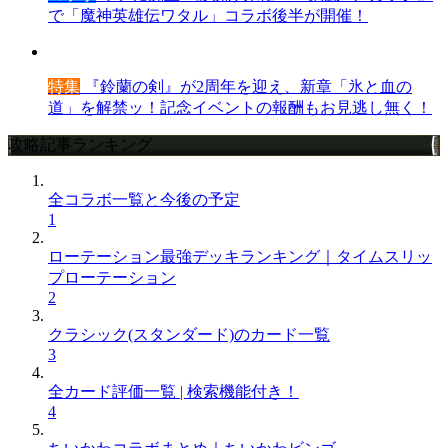
で「魔神英雄伝ワタル」コラボ後半が開催！
特集
『鈴蘭の剣』が2周年を迎え、新章「氷と血の
道」を解禁ッ！記念イベントの報酬もお見逃し無く！
攻略記事ランキング
全コラボ一覧と今後の予定
1
ローテーション最強デッキランキング｜タイムスリッ
プローテーション
2
クラシック(スタンダード)のカード一覧
3
全カード評価一覧 | 検索機能付き！
4