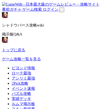
事前ガチャ
ゲーム検索
ログイン
シャドウバース攻略wiki
掲示板Q&A
トップに戻る
ゲーム攻略一覧を見る
ビヨンド情報
ローテ最強
アンリミ最強
2Pick攻略
イベント速報
パズル攻略
実績デッキ
ルムマ掲示板
スキン所持率