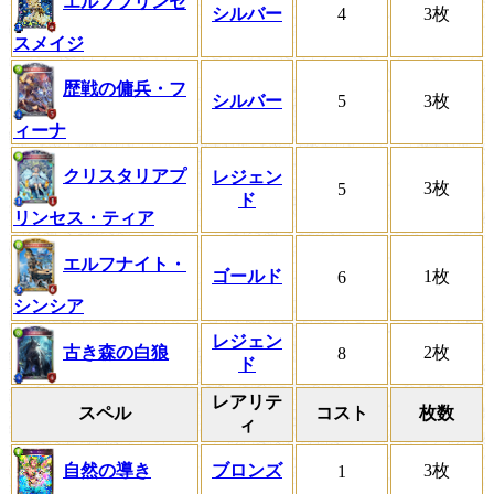
エルフプリンセ
シルバー
4
3枚
スメイジ
歴戦の傭兵・フ
シルバー
5
3枚
ィーナ
クリスタリアプ
レジェン
3枚
5
ド
リンセス・ティア
エルフナイト・
ゴールド
1枚
6
シンシア
レジェン
古き森の白狼
2枚
8
ド
レアリテ
スペル
コスト
枚数
ィ
自然の導き
ブロンズ
3枚
1