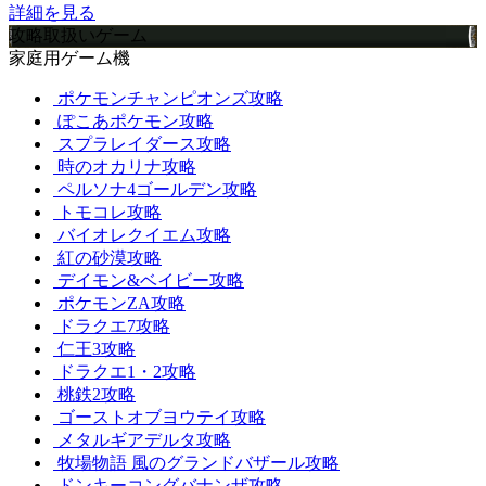
詳細を見る
攻略取扱いゲーム
家庭用ゲーム機
ポケモンチャンピオンズ攻略
ぽこあポケモン攻略
スプラレイダース攻略
時のオカリナ攻略
ペルソナ4ゴールデン攻略
トモコレ攻略
バイオレクイエム攻略
紅の砂漠攻略
デイモン&ベイビー攻略
ポケモンZA攻略
ドラクエ7攻略
仁王3攻略
ドラクエ1・2攻略
桃鉄2攻略
ゴーストオブヨウテイ攻略
メタルギアデルタ攻略
牧場物語 風のグランドバザール攻略
ドンキーコングバナンザ攻略