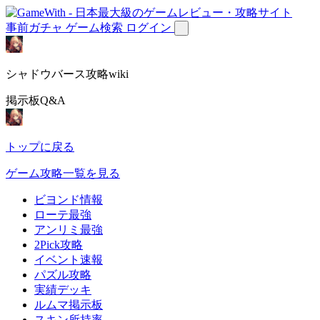
事前ガチャ
ゲーム検索
ログイン
シャドウバース攻略wiki
掲示板Q&A
トップに戻る
ゲーム攻略一覧を見る
ビヨンド情報
ローテ最強
アンリミ最強
2Pick攻略
イベント速報
パズル攻略
実績デッキ
ルムマ掲示板
スキン所持率