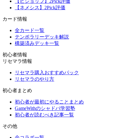
【ビショップ】2Pick評価
【ネメシス】2Pick評価
カード情報
全カード一覧
テンポラリーデッキ解説
構築済みデッキ一覧
初心者情報
リセマラ情報
リセマラ購入おすすめパック
リセマラのやり方
初心者まとめ
初心者が最初にやることまとめ
GameWithのシャドバ学習塾
初心者が読むべき記事一覧
その他
全コラボ一覧