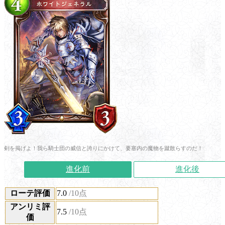
剣を掲げよ！我ら騎士団の威信と誇りにかけて、要塞内の魔物を蹴散らすのだ！
進化前
進化後
ローテ評価
7.0
/10点
アンリミ評
7.5
/10点
価