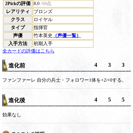
2Pickの評価
8.0
/10点
レアリティ
ブロンズ
クラス
ロイヤル
タイプ
指揮官
声優
竹本英史
（声優一覧）
入手方法
初期入手
全カードの評価はこちら
4
3
3
進化前
ファンファーレ
自分の兵士・フォロワー1体を+2/+0する。
4
5
5
進化後
効果なし