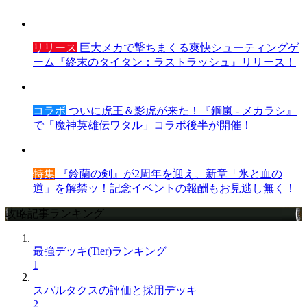
リリース
巨大メカで撃ちまくる爽快シューティングゲ
ーム『終末のタイタン：ラストラッシュ』リリース！
コラボ
ついに虎王＆影虎が来た！『鋼嵐 - メカラシ』
で「魔神英雄伝ワタル」コラボ後半が開催！
特集
『鈴蘭の剣』が2周年を迎え、新章「氷と血の
道」を解禁ッ！記念イベントの報酬もお見逃し無く！
攻略記事ランキング
最強デッキ(Tier)ランキング
1
スパルタクスの評価と採用デッキ
2