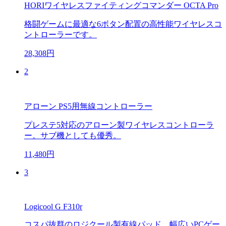
HORIワイヤレスファイティングコマンダー OCTA Pro
格闘ゲームに最適な6ボタン配置の高性能ワイヤレスコ
ントローラーです。
28,308円
2
アローン PS5用無線コントローラー
プレステ5対応のアローン製ワイヤレスコントローラ
ー。サブ機としても優秀。
11,480円
3
Logicool G F310r
コスパ抜群のロジクール製有線パッド。幅広いPCゲー