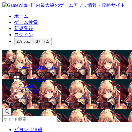
ホーム
ゲーム検索
新規登録
ログイン
2カラム
3カラム
シャドウバース攻略wiki
他の攻略
Twitter
速報
掲示板
ビヨンド情報