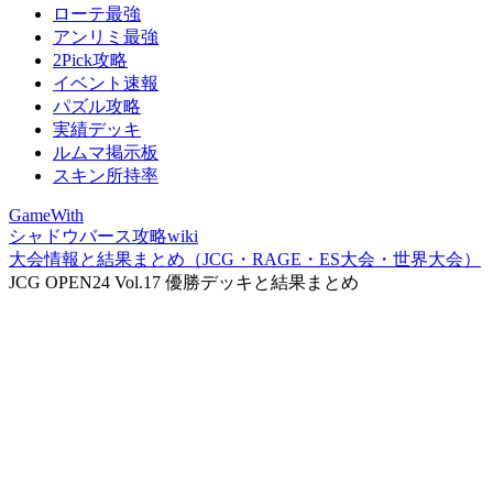
ローテ最強
アンリミ最強
2Pick攻略
イベント速報
パズル攻略
実績デッキ
ルムマ掲示板
スキン所持率
GameWith
シャドウバース攻略wiki
大会情報と結果まとめ（JCG・RAGE・ES大会・世界大会）
JCG OPEN24 Vol.17 優勝デッキと結果まとめ