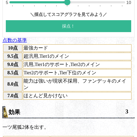
点数の基準
10点
最強カード
9.5点
超汎用,Tier1のメイン
9.0点
汎用,Tier1のサポート,Tier2のメイン
8.5点
Tier2のサポート,Tier下位のメイン
能力は強いが現状不採用、ファンデッキのメイ
8.0点
ン
7.0点
ほとんど見かけない
3
効果
一ツ尾狐2体を出す。