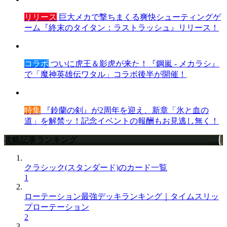
リリース
巨大メカで撃ちまくる爽快シューティングゲ
ーム『終末のタイタン：ラストラッシュ』リリース！
コラボ
ついに虎王＆影虎が来た！『鋼嵐 - メカラシ』
で「魔神英雄伝ワタル」コラボ後半が開催！
特集
『鈴蘭の剣』が2周年を迎え、新章「氷と血の
道」を解禁ッ！記念イベントの報酬もお見逃し無く！
攻略記事ランキング
クラシック(スタンダード)のカード一覧
1
ローテーション最強デッキランキング｜タイムスリッ
プローテーション
2