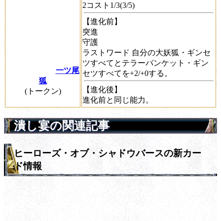
2コスト1/3(3/5)
【進化前】
突進
守護
ラストワード
自分の大妖狐・ギンセ
ツすべてとテラーバンケット・ギン
一ツ尾
セツすべてを+2/+0する。
狐
【進化後】
(トークン)
進化前と同じ能力。
潰し宴の関連記事
ヒーローズ・オブ・シャドウバースの新カー
ド情報