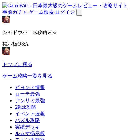
事前ガチャ
ゲーム検索
ログイン
シャドウバース攻略wiki
掲示板Q&A
トップに戻る
ゲーム攻略一覧を見る
ビヨンド情報
ローテ最強
アンリミ最強
2Pick攻略
イベント速報
パズル攻略
実績デッキ
ルムマ掲示板
スキン所持率