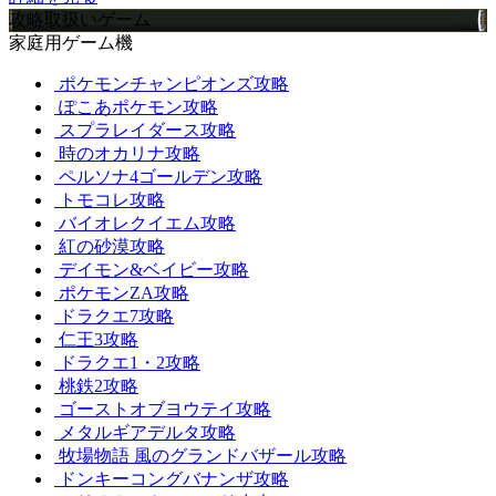
攻略取扱いゲーム
家庭用ゲーム機
ポケモンチャンピオンズ攻略
ぽこあポケモン攻略
スプラレイダース攻略
時のオカリナ攻略
ペルソナ4ゴールデン攻略
トモコレ攻略
バイオレクイエム攻略
紅の砂漠攻略
デイモン&ベイビー攻略
ポケモンZA攻略
ドラクエ7攻略
仁王3攻略
ドラクエ1・2攻略
桃鉄2攻略
ゴーストオブヨウテイ攻略
メタルギアデルタ攻略
牧場物語 風のグランドバザール攻略
ドンキーコングバナンザ攻略