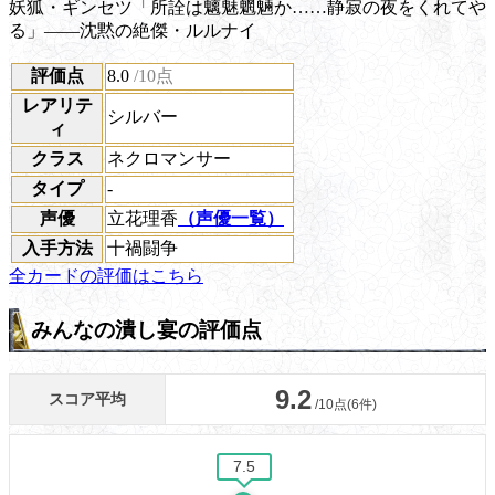
妖狐・ギンセツ「所詮は魑魅魍魎か……静寂の夜をくれてや
る」――沈黙の絶傑・ルルナイ
評価点
8.0
/10点
レアリテ
シルバー
ィ
クラス
ネクロマンサー
タイプ
-
声優
立花理香
（声優一覧）
入手方法
十禍闘争
全カードの評価はこちら
みんなの潰し宴の評価点