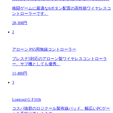
格闘ゲームに最適な6ボタン配置の高性能ワイヤレスコ
ントローラーです。
28,308円
2
アローン PS5用無線コントローラー
プレステ5対応のアローン製ワイヤレスコントローラ
ー。サブ機としても優秀。
11,480円
3
Logicool G F310r
コスパ抜群のロジクール製有線パッド。幅広いPCゲー