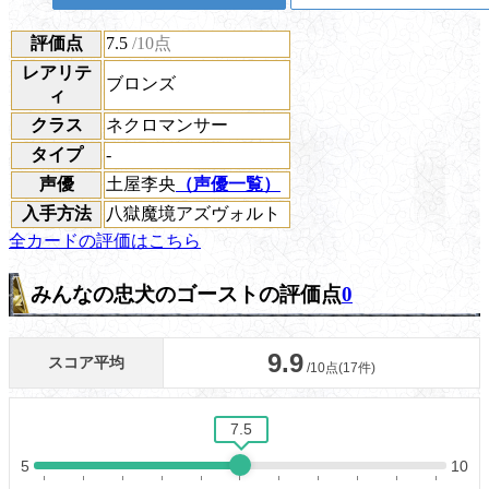
評価点
7.5
/10点
レアリテ
ブロンズ
ィ
クラス
ネクロマンサー
タイプ
-
声優
土屋李央
（声優一覧）
入手方法
八獄魔境アズヴォルト
全カードの評価はこちら
みんなの忠犬のゴーストの評価点
0