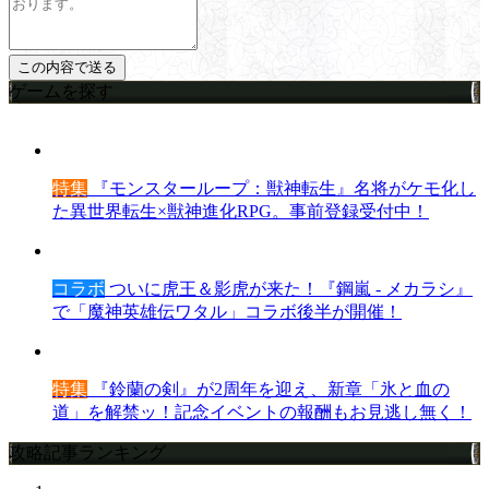
ゲームを探す
特集
『モンスターループ：獣神転生』名将がケモ化し
た異世界転生×獣神進化RPG。事前登録受付中！
コラボ
ついに虎王＆影虎が来た！『鋼嵐 - メカラシ』
で「魔神英雄伝ワタル」コラボ後半が開催！
特集
『鈴蘭の剣』が2周年を迎え、新章「氷と血の
道」を解禁ッ！記念イベントの報酬もお見逃し無く！
攻略記事ランキング