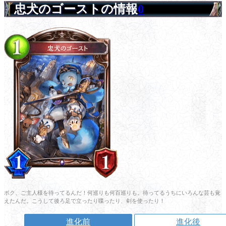
忠犬のゴーストの情報
0
ボク、ご主人様を待ってるんだ！何巡りも何百巡りも。待ってるうちにいろんな芸も覚
えたんだ。こうして後ろ足で立ったり喋ったり、剣を使ったり！
進化前
進化後