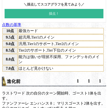
点数の基準
10点
最強カード
9.5点
超汎用,Tier1のメイン
9.0点
汎用,Tier1のサポート,Tier2のメイン
8.5点
Tier2のサポート,Tier下位のメイン
能力は強いが現状不採用、ファンデッキのメイ
8.0点
ン
7.0点
ほとんど見かけない
1
1
1
進化前
ラストワード
次の自分のターン開始時、ゴースト1体を出
す。
ファンファーレ
エンハンス 8；
マリスゴースト2体を出す。