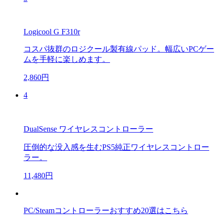
Logicool G F310r
コスパ抜群のロジクール製有線パッド。幅広いPCゲー
ムを手軽に楽しめます。
2,860円
4
DualSense ワイヤレスコントローラー
圧倒的な没入感を生むPS5純正ワイヤレスコントロー
ラー。
11,480円
PC/Steamコントローラーおすすめ20選はこちら