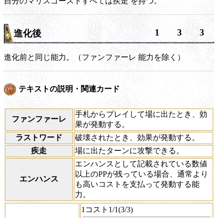
自分のマリスゴーストすべては
疾走
を持つ。
1
3
3
進化後
進化前と同じ能力。（
ファンファーレ
能力を除く）
テキストの説明・関連カード
手札からプレイして場に出たとき、効
ファンファーレ
果が発動する。
ラストワード
破壊されたとき、効果が発動する。
疾走
場に出たターンに攻撃できる。
エンハンスとして記載されている数値
以上のPPが残っている場合、通常より
エンハンス
も高いコストを支払って発動する能
力。
1コスト1/1(3/3)