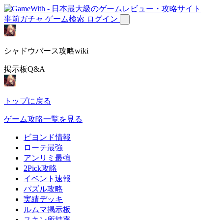
事前ガチャ
ゲーム検索
ログイン
シャドウバース攻略wiki
掲示板Q&A
トップに戻る
ゲーム攻略一覧を見る
ビヨンド情報
ローテ最強
アンリミ最強
2Pick攻略
イベント速報
パズル攻略
実績デッキ
ルムマ掲示板
スキン所持率