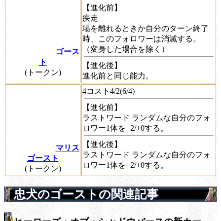
【進化前】
疾走
場を離れるときか自分のターン終了
時、このフォロワーは消滅する。
（
変身
した場合を除く）
ゴース
ト
【進化後】
(トークン)
進化前と同じ能力。
4コスト4/2(6/4)
【進化前】
ラストワード
ランダムな自分のフォ
ロワー1体を+2/+0する。
【進化後】
マリス
ラストワード
ランダムな自分のフォ
ゴースト
ロワー1体を+2/+0する。
(トークン)
忠犬のゴーストの関連記事