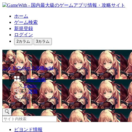
ホーム
ゲーム検索
新規登録
ログイン
2カラム
3カラム
シャドウバース攻略wiki
他の攻略
Twitter
速報
掲示板
ビヨンド情報