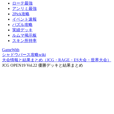
ローテ最強
アンリミ最強
2Pick攻略
イベント速報
パズル攻略
実績デッキ
ルムマ掲示板
スキン所持率
GameWith
シャドウバース攻略wiki
大会情報と結果まとめ（JCG・RAGE・ES大会・世界大会）
JCG OPEN19 Vol.22 優勝デッキと結果まとめ