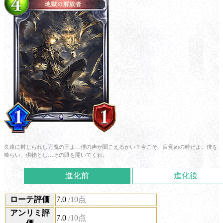
久遠に封じられし万魔の王よ…僕の声が聞こえるかい？今こそ、目覚めの時だよ。僕を
喰らい、供物とし…その眼を開いてくれ。
進化前
進化後
ローテ評価
7.0
/10点
アンリミ評
7.0
/10点