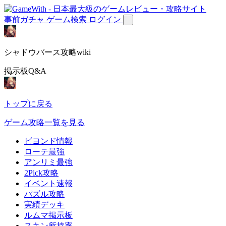
事前ガチャ
ゲーム検索
ログイン
シャドウバース攻略wiki
掲示板Q&A
トップに戻る
ゲーム攻略一覧を見る
ビヨンド情報
ローテ最強
アンリミ最強
2Pick攻略
イベント速報
パズル攻略
実績デッキ
ルムマ掲示板
スキン所持率