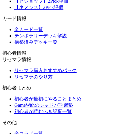
【ビショップ】2Pick評価
【ネメシス】2Pick評価
カード情報
全カード一覧
テンポラリーデッキ解説
構築済みデッキ一覧
初心者情報
リセマラ情報
リセマラ購入おすすめパック
リセマラのやり方
初心者まとめ
初心者が最初にやることまとめ
GameWithのシャドバ学習塾
初心者が読むべき記事一覧
その他
全コラボ一覧