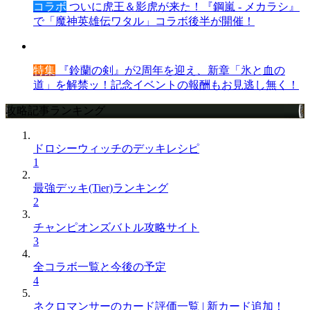
コラボ
ついに虎王＆影虎が来た！『鋼嵐 - メカラシ』
で「魔神英雄伝ワタル」コラボ後半が開催！
特集
『鈴蘭の剣』が2周年を迎え、新章「氷と血の
道」を解禁ッ！記念イベントの報酬もお見逃し無く！
攻略記事ランキング
ドロシーウィッチのデッキレシピ
1
最強デッキ(Tier)ランキング
2
チャンピオンズバトル攻略サイト
3
全コラボ一覧と今後の予定
4
ネクロマンサーのカード評価一覧 | 新カード追加！