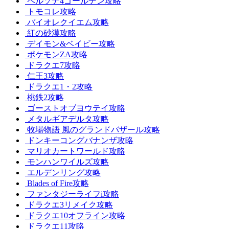
ペルソナ4ゴールデン攻略
トモコレ攻略
バイオレクイエム攻略
紅の砂漠攻略
デイモン&ベイビー攻略
ポケモンZA攻略
ドラクエ7攻略
仁王3攻略
ドラクエ1・2攻略
桃鉄2攻略
ゴーストオブヨウテイ攻略
メタルギアデルタ攻略
牧場物語 風のグランドバザール攻略
ドンキーコングバナンザ攻略
マリオカートワールド攻略
モンハンワイルズ攻略
エルデンリング攻略
Blades of Fire攻略
ファンタジーライフi攻略
ドラクエ3リメイク攻略
ドラクエ10オフライン攻略
ドラクエ11攻略