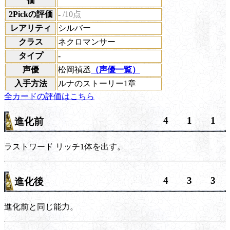
価
2Pickの評価
-
/10点
レアリティ
シルバー
クラス
ネクロマンサー
タイプ
-
声優
松岡禎丞
（声優一覧）
入手方法
ルナのストーリー1章
全カードの評価はこちら
4
1
1
進化前
ラストワード
リッチ1体を出す。
4
3
3
進化後
進化前と同じ能力。