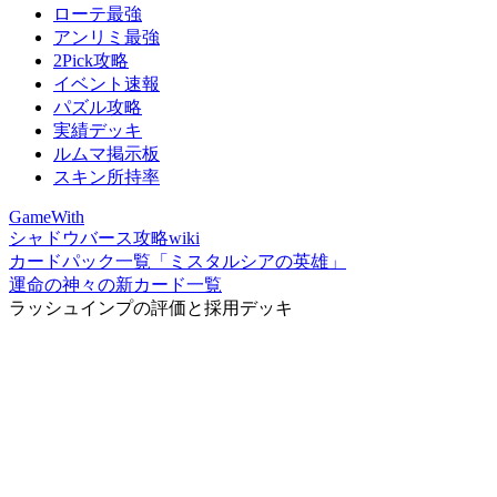
ローテ最強
アンリミ最強
2Pick攻略
イベント速報
パズル攻略
実績デッキ
ルムマ掲示板
スキン所持率
GameWith
シャドウバース攻略wiki
カードパック一覧「ミスタルシアの英雄」
運命の神々の新カード一覧
ラッシュインプの評価と採用デッキ