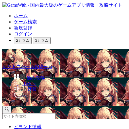
ホーム
ゲーム検索
新規登録
ログイン
2カラム
3カラム
シャドウバース攻略wiki
他の攻略
Twitter
速報
掲示板
ビヨンド情報