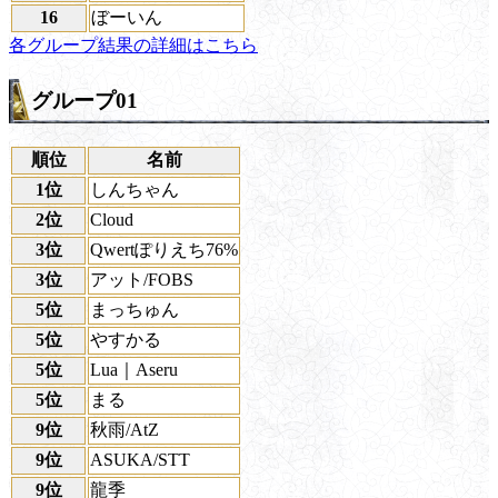
16
ぼーいん
各グループ結果の詳細はこちら
グループ01
順位
名前
1位
しんちゃん
2位
Cloud
3位
Qwertぽりえち76%
3位
アット/FOBS
5位
まっちゅん
5位
やすかる
5位
Lua｜Aseru
5位
まる
9位
秋雨/AtZ
9位
ASUKA/STT
9位
龍季