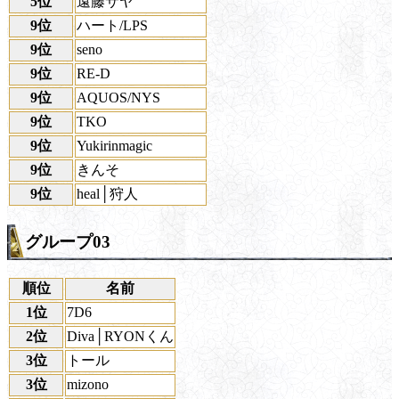
5位
遠藤サヤ
9位
ハート/LPS
9位
seno
9位
RE-D
9位
AQUOS/NYS
9位
TKO
9位
Yukirinmagic
9位
きんそ
9位
heal│狩人
グループ03
順位
名前
1位
7D6
2位
Diva│RYONくん
3位
トール
3位
mizono