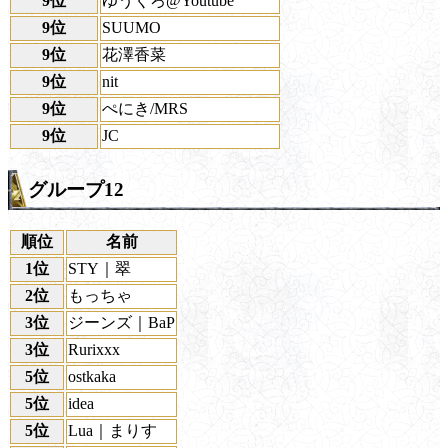
9位
ゆうくろ@Youtube
9位
SUUMO
9位
花澤香菜
9位
nit
9位
ぺにき/MRS
9位
JC
グループ12
順位
名前
1位
STY｜翠
2位
もっちゃ
3位
ジーンズ｜BaP
3位
Rurixxx
5位
ostkaka
5位
idea
5位
Lua｜まりす