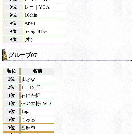
9位
レオ｜YGA
9位
10chin
9位
Abell
9位
Seraph/IEG
9位
(水)
グループ07
順位
名前
1位
まきな
2位
TっTの子
3位
右に左折
3位
裸の大将/IWD
5位
Toga
5位
ころる
5位
西麻布