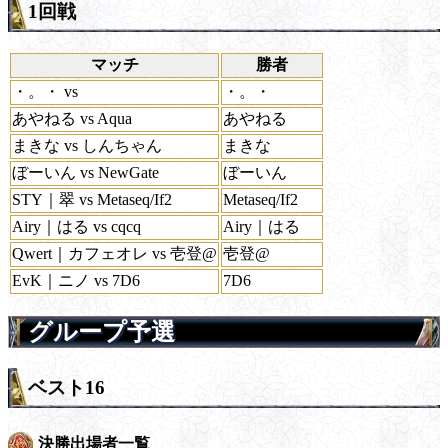
1回戦
マッチ
勝者
・。・ vs
・。・
あやねる vs Aqua
あやねる
まきな vs しんちゃん
まきな
ぼーいん vs NewGate
ぼーいん
STY｜翠 vs Metaseq/If2
Metaseq/If2
Airy｜はる vs cqcq
Airy｜はる
Qwert｜カフェオレ vs 壱登@
壱登@
EvK｜ニノ vs 7D6
7D6
グループ予選
ベスト16
決勝出場者一覧