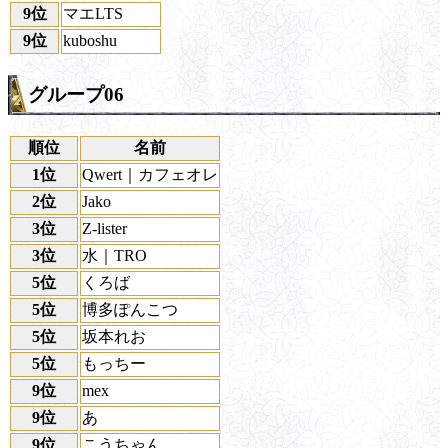
9位
マエLTS
9位
kuboshu
グループ06
順位
名前
1位
Qwert｜カフェオレ
2位
Jako
3位
Z-lister
3位
水｜TRO
5位
くろば
5位
博多ぽんこつ
5位
坂本れお
5位
もっちー
9位
mex
9位
あ
9位
こうちゃん