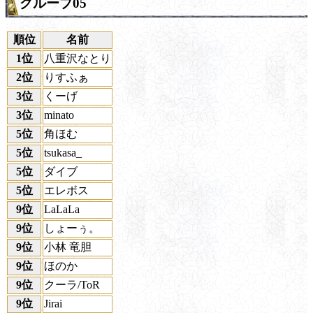
グループ05
順位
名前
1位
八重沢なとり
2位
りすふぁ
3位
くーげ
3位
minato
5位
角ほむ
5位
tsukasa_
5位
ダイブ
5位
エレボス
9位
LaLaLa
9位
しょーぅ。
9位
小林 竜胆
9位
ほのか
9位
クーラ/ToR
9位
Jirai