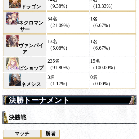
（9.38%）
（13.33%）
ドラゴン
54名
1名
ネクロマン
（21.09%）
（6.67%）
サー
13名
1名
ヴァンパイ
（5.08%）
（6.67%）
ア
235名
15名
（91.80%）
（100.00%）
ビショップ
3名
0名
（1.17%）
（0.00%）
ネメシス
決勝トーナメント
決勝戦
マッチ
勝者