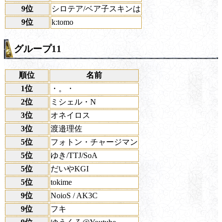
9位
シロテア/ベア子スキンは
9位
k:tomo
グループ11
順位
名前
1位
・。・
2位
ミシェル・N
3位
オネイロス
3位
渡邉理佐
5位
フォトン・チャージマン
5位
ゆき/TTJ/SoA
5位
だいやKGI
5位
tokime
9位
NoioS / AK3C
9位
フキ