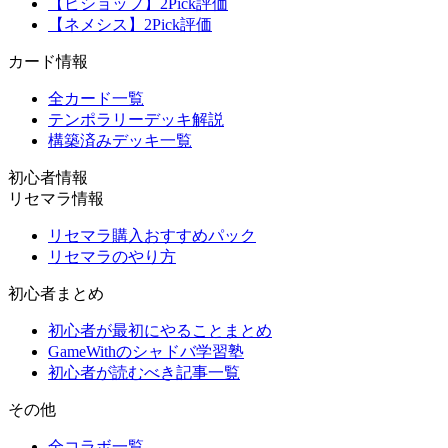
【ビショップ】2Pick評価
【ネメシス】2Pick評価
カード情報
全カード一覧
テンポラリーデッキ解説
構築済みデッキ一覧
初心者情報
リセマラ情報
リセマラ購入おすすめパック
リセマラのやり方
初心者まとめ
初心者が最初にやることまとめ
GameWithのシャドバ学習塾
初心者が読むべき記事一覧
その他
全コラボ一覧