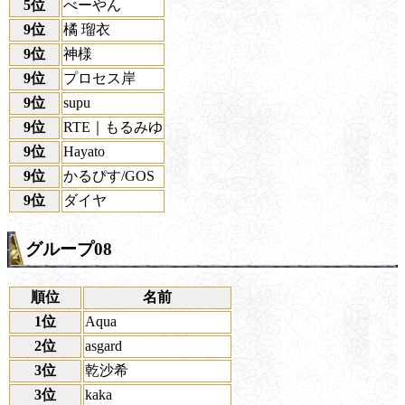
5位
べーやん
9位
橘 瑠衣
9位
神様
9位
プロセス岸
9位
supu
9位
RTE｜もるみゆ
9位
Hayato
9位
かるぴす/GOS
9位
ダイヤ
グループ08
順位
名前
1位
Aqua
2位
asgard
3位
乾沙希
3位
kaka