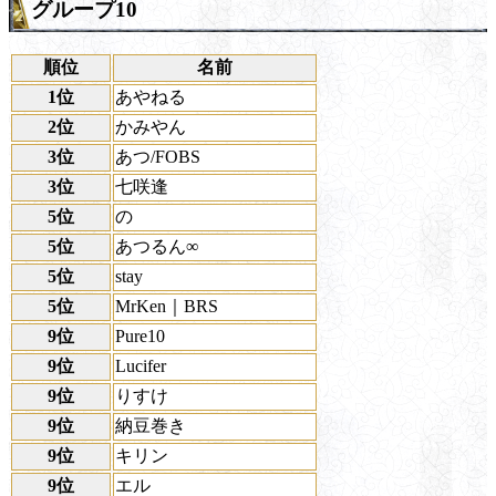
グループ10
順位
名前
1位
あやねる
2位
かみやん
3位
あつ/FOBS
3位
七咲逢
5位
の
5位
あつるん∞
5位
stay
5位
MrKen｜BRS
9位
Pure10
9位
Lucifer
9位
りすけ
9位
納豆巻き
9位
キリン
9位
エル