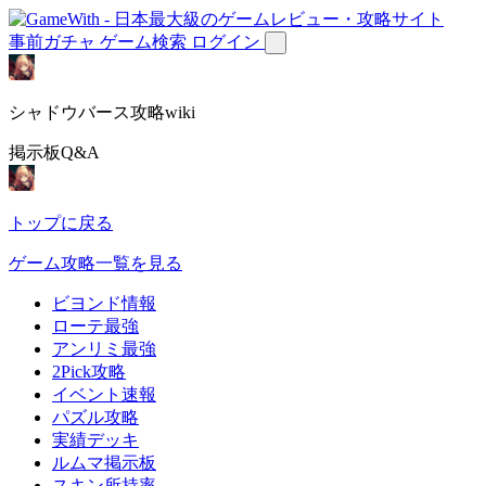
事前ガチャ
ゲーム検索
ログイン
シャドウバース攻略wiki
掲示板Q&A
トップに戻る
ゲーム攻略一覧を見る
ビヨンド情報
ローテ最強
アンリミ最強
2Pick攻略
イベント速報
パズル攻略
実績デッキ
ルムマ掲示板
スキン所持率