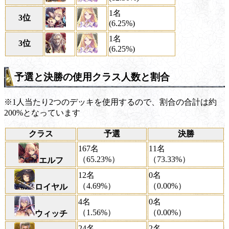
1名
3位
(6.25%)
1名
3位
(6.25%)
予選と決勝の使用クラス人数と割合
※1人当たり2つのデッキを使用するので、割合の合計は約
200%となっています
クラス
予選
決勝
167名
11名
（65.23%）
（73.33%）
エルフ
12名
0名
（4.69%）
（0.00%）
ロイヤル
4名
0名
（1.56%）
（0.00%）
ウィッチ
24名
2名