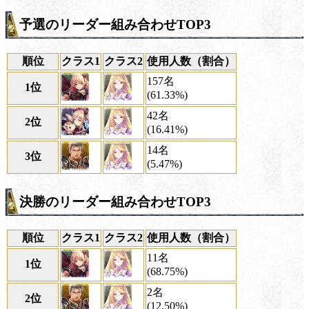
予選のリーダー組み合わせTOP3
順位
クラス1
クラス2
使用人数（割合）
157名
1位
(61.33%)
42名
2位
(16.41%)
14名
3位
(5.47%)
決勝のリーダー組み合わせTOP3
順位
クラス1
クラス2
使用人数（割合）
11名
1位
(68.75%)
2名
2位
(12.50%)