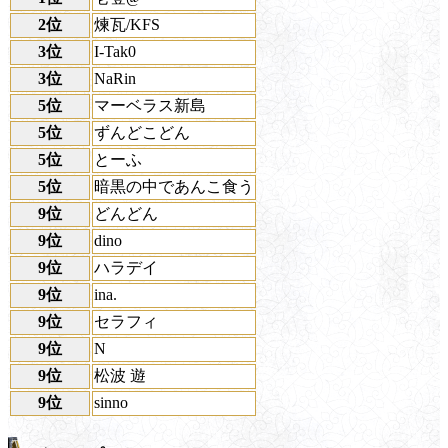
2位
煉瓦/KFS
3位
I-Tak0
3位
NaRin
5位
マーベラス新島
5位
ずんどこどん
5位
とーふ
5位
暗黒の中であんこ食う
9位
どんどん
9位
dino
9位
ハラデイ
9位
ina.
9位
セラフィ
9位
N
9位
松波 遊
9位
sinno