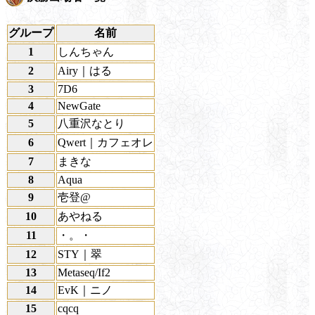
グループ
名前
1
しんちゃん
2
Airy｜はる
3
7D6
4
NewGate
5
八重沢なとり
6
Qwert｜カフェオレ
7
まきな
8
Aqua
9
壱登@
10
あやねる
11
・。・
12
STY｜翠
13
Metaseq/If2
14
EvK｜ニノ
15
cqcq