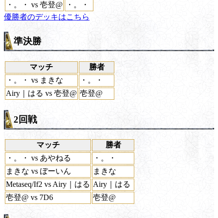
・。・ vs 壱登@
・。・
優勝者のデッキはこちら
準決勝
マッチ
勝者
・。・ vs まきな
・。・
Airy｜はる vs 壱登@
壱登@
2回戦
マッチ
勝者
・。・ vs あやねる
・。・
まきな vs ぼーいん
まきな
Metaseq/If2 vs Airy｜はる
Airy｜はる
壱登@ vs 7D6
壱登@