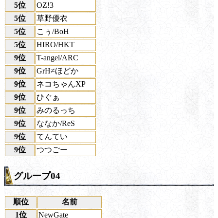
5位
OZ!3
5位
草野優衣
5位
こぅ/BoH
5位
HIRO/HKT
9位
T-angel/ARC
9位
GrH≠ほどか
9位
ネコちゃんXP
9位
ひぐぁ
9位
みのるっち
9位
ななか/ReS
9位
てんてい
9位
つつごー
グループ04
順位
名前
1位
NewGate