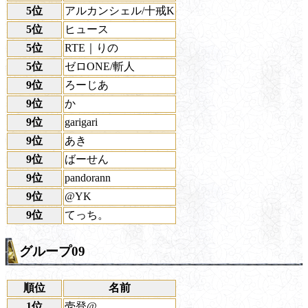
5位
アルカンシェル/十戒K
5位
ヒュース
5位
RTE｜りの
5位
ゼロONE/斬人
9位
ろーじあ
9位
か
9位
garigari
9位
あき
9位
ばーせん
9位
pandorann
9位
@YK
9位
てっち。
グループ09
順位
名前
1位
壱登@