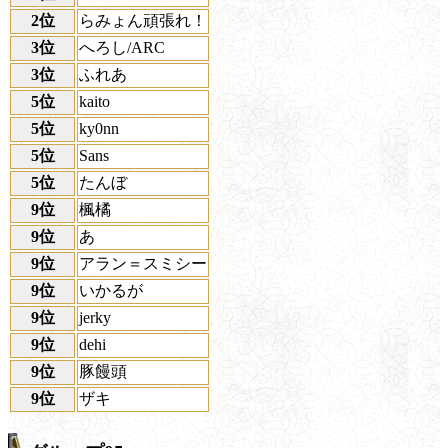
2位
らみょん頑張れ！
3位
へろし/ARC
3位
ふれあ
5位
kaito
5位
ky0nn
5位
Sans
5位
たんぼ
9位
楓橘
9位
あ
9位
アラン＝スミシー
9位
いかるが
9位
jerky
9位
dehi
9位
豚饅頭
9位
ザキ