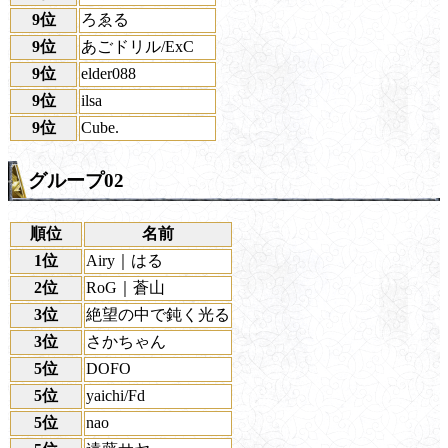
9位
ろゑる
9位
あごドリル/ExC
9位
elder088
9位
ilsa
9位
Cube.
グループ02
順位
名前
1位
Airy｜はる
2位
RoG｜蒼山
3位
絶望の中で鈍く光る
3位
さかちゃん
5位
DOFO
5位
yaichi/Fd
5位
nao