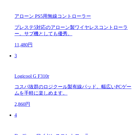
アローン PS5用無線コントローラー
プレステ5対応のアローン製ワイヤレスコントローラ
ー。サブ機としても優秀。
11,480円
3
Logicool G F310r
コスパ抜群のロジクール製有線パッド。幅広いPCゲー
ムを手軽に楽しめます。
2,860円
4