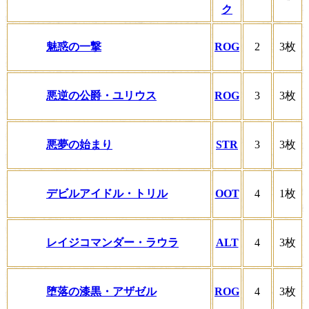
ク
魅惑の一撃
ROG
2
3枚
悪逆の公爵・ユリウス
ROG
3
3枚
悪夢の始まり
STR
3
3枚
デビルアイドル・トリル
OOT
4
1枚
レイジコマンダー・ラウラ
ALT
4
3枚
堕落の漆黒・アザゼル
ROG
4
3枚