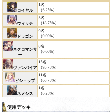
1名
（6.25%）
ロイヤル
3名
（18.75%）
ウィッチ
0名
（0.00%）
ドラゴン
0名
ネクロマンサ
（0.00%）
ー
15名
（93.75%）
ヴァンパイア
11名
（68.75%）
ビショップ
1名
（6.25%）
ネメシス
使用デッキ