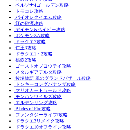
ペルソナ4ゴールデン攻略
トモコレ攻略
バイオレクイエム攻略
紅の砂漠攻略
デイモン&ベイビー攻略
ポケモンZA攻略
ドラクエ7攻略
仁王3攻略
ドラクエ1・2攻略
桃鉄2攻略
ゴーストオブヨウテイ攻略
メタルギアデルタ攻略
牧場物語 風のグランドバザール攻略
ドンキーコングバナンザ攻略
マリオカートワールド攻略
モンハンワイルズ攻略
エルデンリング攻略
Blades of Fire攻略
ファンタジーライフi攻略
ドラクエ3リメイク攻略
ドラクエ10オフライン攻略