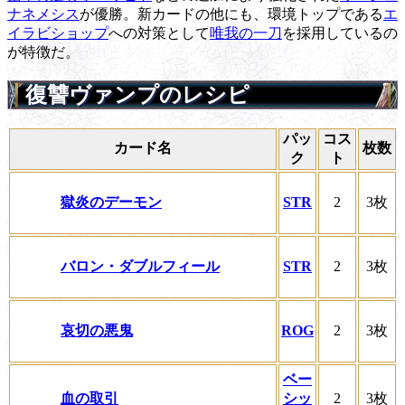
ナネメシス
が優勝。新カードの他にも、環境トップである
エ
イラビショップ
への対策として
唯我の一刀
を採用しているの
が特徴だ。
復讐ヴァンプのレシピ
パッ
コス
カード名
枚数
ク
ト
獄炎のデーモン
STR
2
3枚
バロン・ダブルフィール
STR
2
3枚
哀切の悪鬼
ROG
2
3枚
ベー
血の取引
シッ
2
3枚