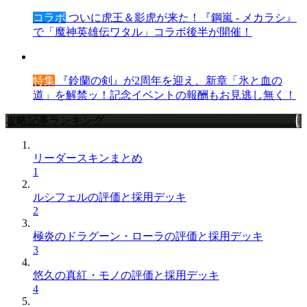
コラボ
ついに虎王＆影虎が来た！『鋼嵐 - メカラシ』
で「魔神英雄伝ワタル」コラボ後半が開催！
特集
『鈴蘭の剣』が2周年を迎え、新章「氷と血の
道」を解禁ッ！記念イベントの報酬もお見逃し無く！
攻略記事ランキング
リーダースキンまとめ
1
ルシフェルの評価と採用デッキ
2
極炎のドラグーン・ローラの評価と採用デッキ
3
悠久の真紅・モノの評価と採用デッキ
4