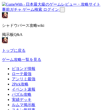
事前ガチャ
ゲーム検索
ログイン
シャドウバース攻略wiki
掲示板Q&A
トップに戻る
ゲーム攻略一覧を見る
ビヨンド情報
ローテ最強
アンリミ最強
2Pick攻略
イベント速報
パズル攻略
実績デッキ
ルムマ掲示板
スキン所持率