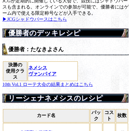
JCGが定期的に開催している大会で、競技にはシャドウバー
スも含まれる。オンラインでの参加が可能で、優勝者にはゲ
ーム内で使える限定称号などが入手できる。
▶JCGシャドウバースはこちら
優勝者のデッキレシピ
優勝者：たなきよさん
決勝の
ネメシス
使用クラ
ヴァンパイア
ス
10th Vol.1 ローテ大会の結果まとめはこちら
リーシェナネメシスのレシピ
パッ
コス
カード名
枚数
ク
ト