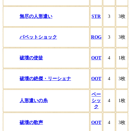
無尽の人形遣い
STR
3
3枚
パペットショック
ROG
3
3枚
破壊の使徒
OOT
4
1枚
破壊の絶傑・リーシェナ
OOT
4
3枚
ベー
人形遣いの糸
シッ
4
1枚
ク
破壊の歌声
OOT
4
3枚