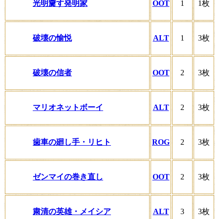
光明齎す発明家
OOT
1
1枚
破壊の愉悦
ALT
1
3枚
破壊の信者
OOT
2
3枚
マリオネットボーイ
ALT
2
3枚
歯車の廻し手・リヒト
ROG
2
3枚
ゼンマイの巻き直し
OOT
2
3枚
粛清の英雄・メイシア
ALT
3
3枚