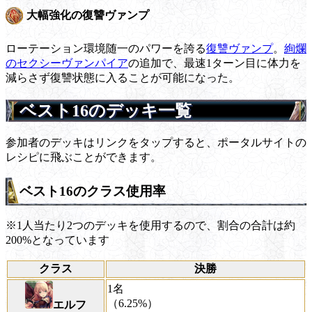
大幅強化の復讐ヴァンプ
ローテーション環境随一のパワーを誇る
復讐ヴァンプ
。
絢爛
のセクシーヴァンパイア
の追加で、最速1ターン目に体力を
減らさず復讐状態に入ることが可能になった。
ベスト16のデッキ一覧
参加者のデッキはリンクをタップすると、ポータルサイトの
レシピに飛ぶことができます。
ベスト16のクラス使用率
※1人当たり2つのデッキを使用するので、割合の合計は約
200%となっています
クラス
決勝
1名
（6.25%）
エルフ