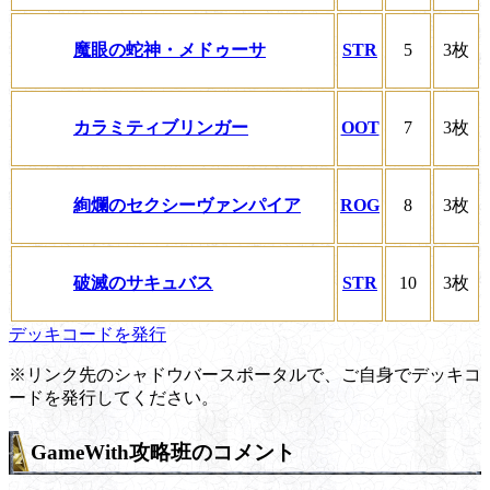
魔眼の蛇神・メドゥーサ
STR
5
3枚
カラミティブリンガー
OOT
7
3枚
絢爛のセクシーヴァンパイア
ROG
8
3枚
破滅のサキュバス
STR
10
3枚
デッキコードを発行
※リンク先のシャドウバースポータルで、ご自身でデッキコ
ードを発行してください。
GameWith攻略班のコメント