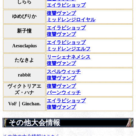
しらら
エイラビショップ
復讐ヴァンプ
ゆめぴりか
ミッドレンジロイヤル
エイラビショップ
新子憧
復讐ヴァンプ
エイラビショップ
Aesuclapius
ミッドレンジエルフ
リーシェナネメシス
たなきよ
復讐ヴァンプ
スペルウィッチ
rabbit
復讐ヴァンプ
ヴィクトリアエ
復讐ヴァンプ
ズ・ハナ
バーンウィッチ
エイラビショップ
VoF｜Ginchan.
復讐ヴァンプ
その他大会情報