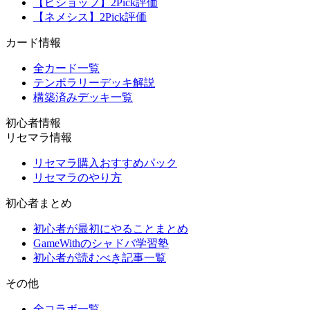
【ビショップ】2Pick評価
【ネメシス】2Pick評価
カード情報
全カード一覧
テンポラリーデッキ解説
構築済みデッキ一覧
初心者情報
リセマラ情報
リセマラ購入おすすめパック
リセマラのやり方
初心者まとめ
初心者が最初にやることまとめ
GameWithのシャドバ学習塾
初心者が読むべき記事一覧
その他
全コラボ一覧