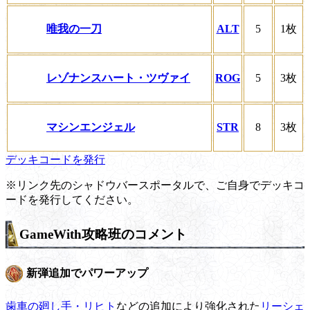
唯我の一刀
ALT
5
1枚
レゾナンスハート・ツヴァイ
ROG
5
3枚
マシンエンジェル
STR
8
3枚
デッキコードを発行
※リンク先のシャドウバースポータルで、ご自身でデッキコ
ードを発行してください。
GameWith攻略班のコメント
新弾追加でパワーアップ
歯車の廻し手・リヒト
などの追加により強化された
リーシェ