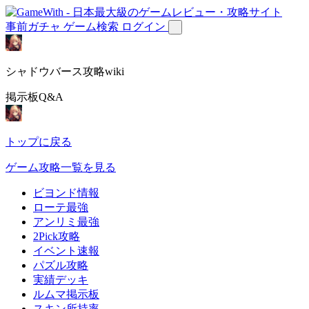
事前ガチャ
ゲーム検索
ログイン
シャドウバース攻略wiki
掲示板Q&A
トップに戻る
ゲーム攻略一覧を見る
ビヨンド情報
ローテ最強
アンリミ最強
2Pick攻略
イベント速報
パズル攻略
実績デッキ
ルムマ掲示板
スキン所持率