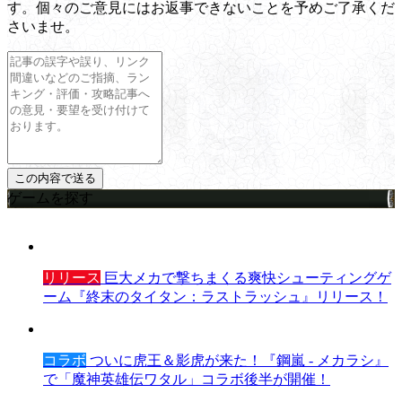
す。個々のご意見にはお返事できないことを予めご了承くだ
さいませ。
ゲームを探す
リリース
巨大メカで撃ちまくる爽快シューティングゲ
ーム『終末のタイタン：ラストラッシュ』リリース！
コラボ
ついに虎王＆影虎が来た！『鋼嵐 - メカラシ』
で「魔神英雄伝ワタル」コラボ後半が開催！