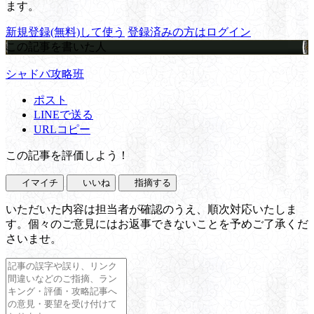
ます。
新規登録(無料)して使う
登録済みの方はログイン
この記事を書いた人
シャドバ攻略班
ポスト
LINEで送る
URLコピー
この記事を評価しよう！
イマイチ
いいね
指摘する
いただいた内容は担当者が確認のうえ、順次対応いたしま
す。個々のご意見にはお返事できないことを予めご了承くだ
さいませ。