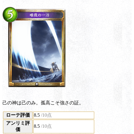
己の神は己のみ。孤高こそ強さの証。
ローテ評価
8.5
/10点
アンリミ評
8.5
/10点
価