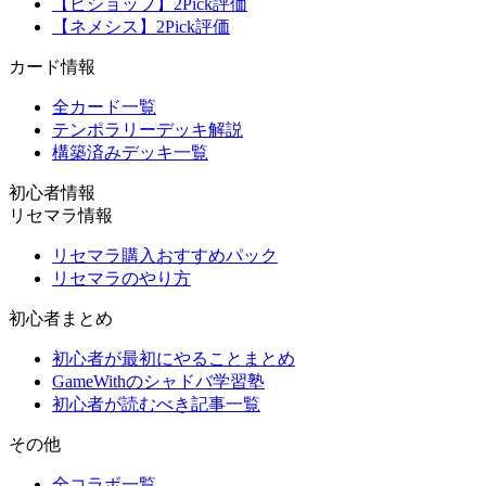
【ビショップ】2Pick評価
【ネメシス】2Pick評価
カード情報
全カード一覧
テンポラリーデッキ解説
構築済みデッキ一覧
初心者情報
リセマラ情報
リセマラ購入おすすめパック
リセマラのやり方
初心者まとめ
初心者が最初にやることまとめ
GameWithのシャドバ学習塾
初心者が読むべき記事一覧
その他
全コラボ一覧