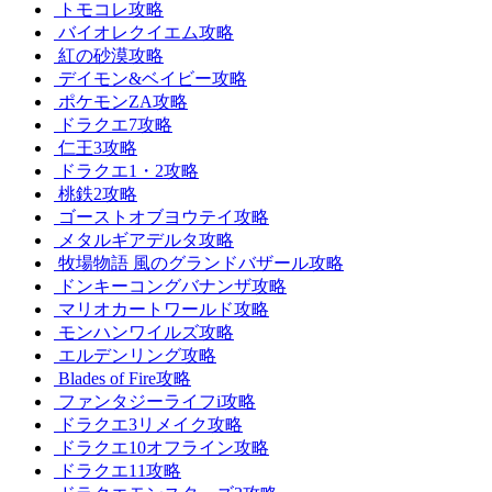
トモコレ攻略
バイオレクイエム攻略
紅の砂漠攻略
デイモン&ベイビー攻略
ポケモンZA攻略
ドラクエ7攻略
仁王3攻略
ドラクエ1・2攻略
桃鉄2攻略
ゴーストオブヨウテイ攻略
メタルギアデルタ攻略
牧場物語 風のグランドバザール攻略
ドンキーコングバナンザ攻略
マリオカートワールド攻略
モンハンワイルズ攻略
エルデンリング攻略
Blades of Fire攻略
ファンタジーライフi攻略
ドラクエ3リメイク攻略
ドラクエ10オフライン攻略
ドラクエ11攻略