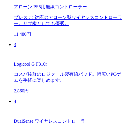
アローン PS5用無線コントローラー
プレステ5対応のアローン製ワイヤレスコントローラ
ー。サブ機としても優秀。
11,480円
3
Logicool G F310r
コスパ抜群のロジクール製有線パッド。幅広いPCゲー
ムを手軽に楽しめます。
2,860円
4
DualSense ワイヤレスコントローラー