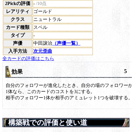
2Pickの評価
-
/10点
レアリティ
ゴールド
クラス
ニュートラル
カード種類
スペル
タイプ
-
声優
中田譲治
（声優一覧）
入手方法
次元歪曲
全カードの評価はこちら
5
効果
自分のフォロワーが進化したとき、自分の場のフォロワー
1体なら、このカードのコストを3にする。
相手のフォロワー1体か相手のアミュレット1つを破壊する
構築戦での評価と使い道