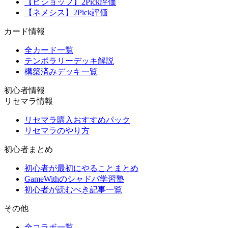
【ビショップ】2Pick評価
【ネメシス】2Pick評価
カード情報
全カード一覧
テンポラリーデッキ解説
構築済みデッキ一覧
初心者情報
リセマラ情報
リセマラ購入おすすめパック
リセマラのやり方
初心者まとめ
初心者が最初にやることまとめ
GameWithのシャドバ学習塾
初心者が読むべき記事一覧
その他
全コラボ一覧