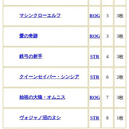
マシンクローエルフ
ROG
3
3枚
愛の奇跡
ROG
3
3枚
鉄弓の射手
STR
4
3枚
クイーンセイバー・シンシア
STR
6
2枚
始祖の大狼・オムニス
ROG
7
3枚
ヴォジャノ沼のヌシ
STR
8
1枚