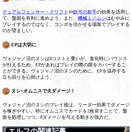
デュアルフェンサー・クリフト
や
鉄弓の射手
の効果を活用し
て、盤面を有利に進めよう。また、
機械ミノムシ
はむやみに
プレイするのではなく、コンボを活かせる場面でプレイする
のが望ましい。
EPは大切に
ヴォジャノ沼のヌシは8コストと重いが、進化時にバウンス
が行えるため、EPがあればプレイの際の隙をカバーするこ
とができる。ヴォジャノ沼のヌシのために、EPを温存する
立ち回りを心掛けよう。
ヌシ+オムニスで大ダメージ！
ヴォジャノ沼のヌシのプレイ後は、リーダー効果でダメージ
を稼ぎやすい。特にオムニスでカードを2枚戻すことで、盤
面を処理しつつ、8ダメージを与える動きが強力だ。
エルフの関連記事