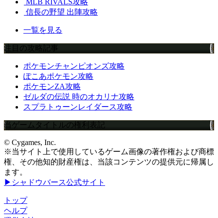
MLB RIVALS攻略
信長の野望 出陣攻略
一覧を見る
注目の攻略記事
ポケモンチャンピオンズ攻略
ぽこあポケモン攻略
ポケモンZA攻略
ゼルダの伝説 時のオカリナ攻略
スプラトゥーンレイダース攻略
当ゲームタイトルの権利表記
© Cygames, Inc.
※当サイト上で使用しているゲーム画像の著作権および商標
権、その他知的財産権は、当該コンテンツの提供元に帰属し
ます。
▶シャドウバース公式サイト
トップ
ヘルプ