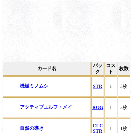
パッ
コス
カード名
枚数
ク
ト
機械ミノムシ
STR
1
3枚
アクティブエルフ・メイ
ROG
1
3枚
CLC
自然の導き
1
1枚
STR