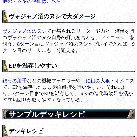
他のデッキの評価はこちら
ヴォジャノ沼のヌシで大ダメージ
ヴォジャノ沼のヌシ
で付与されるリーダー能力と、潜伏を持
つヴォジャノ沼のヌシ自身の打点を合わせ、フィニッシュを
狙う。8ターン目にヴォジャノ沼のヌシをプレイできれば、9
ターン目のリーサルも十分狙える。
EPを温存しやすい
鉄弓の射手
などの機械フォロワーや、
始祖の大狼・オムニス
で、EPを温存したまま盤面維持を行いやすい。それによ
り、8ターン目までEPを温存して、ヌシの進化時効果を活か
す立ち回りが取りやすくなっている。
サンプルデッキレシピ
デッキレシピ