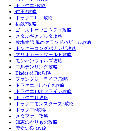
ドラクエ7攻略
仁王3攻略
ドラクエ1・2攻略
桃鉄2攻略
ゴーストオブヨウテイ攻略
メタルギアデルタ攻略
牧場物語 風のグランドバザール攻略
ドンキーコングバナンザ攻略
マリオカートワールド攻略
モンハンワイルズ攻略
エルデンリング攻略
Blades of Fire攻略
ファンタジーライフi攻略
ドラクエ3リメイク攻略
ドラクエ10オフライン攻略
ドラクエ11攻略
ドラクエモンスターズ3攻略
ドラクエ6攻略
メタファー攻略
知恵のかりもの攻略
魔女の泉R攻略