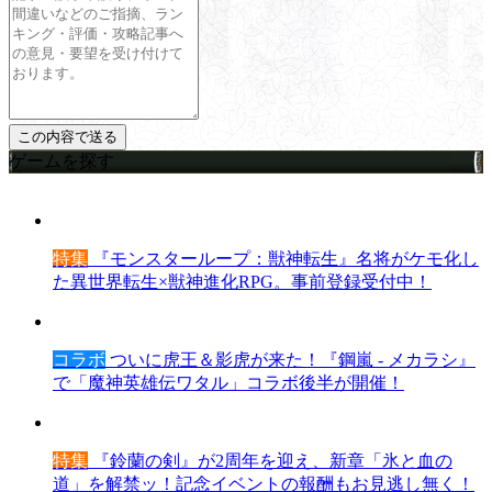
ゲームを探す
特集
『モンスターループ：獣神転生』名将がケモ化し
た異世界転生×獣神進化RPG。事前登録受付中！
コラボ
ついに虎王＆影虎が来た！『鋼嵐 - メカラシ』
で「魔神英雄伝ワタル」コラボ後半が開催！
特集
『鈴蘭の剣』が2周年を迎え、新章「氷と血の
道」を解禁ッ！記念イベントの報酬もお見逃し無く！