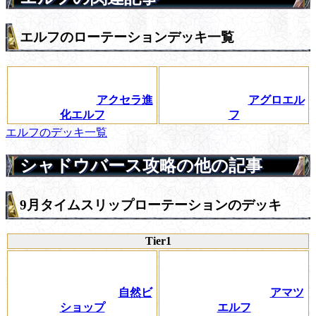
エルフのローテーションデッキ一覧
アクセラ進
アグロエル
化エルフ
フ
エルフのデッキ一覧
シャドウバース攻略の他の記事
9月タイムスリップローテーションのデッキ
Tier1
自然ビ
アマツ
ショップ
エルフ