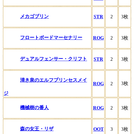
メカゴブリン
STR
2
3枚
フロートボードマーセナリー
ROG
2
3枚
デュアルフェンサー・クリフト
STR
2
3枚
清き泉のエルフプリンセスメイ
3枚
ROG
2
ジ
機械樹の番人
ROG
2
3枚
森の女王・リザ
OOT
3
3枚