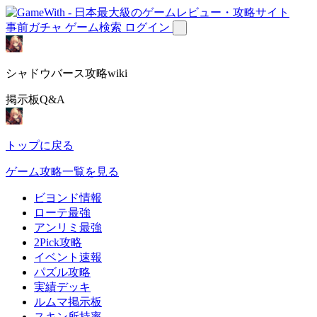
事前ガチャ
ゲーム検索
ログイン
シャドウバース攻略wiki
掲示板Q&A
トップに戻る
ゲーム攻略一覧を見る
ビヨンド情報
ローテ最強
アンリミ最強
2Pick攻略
イベント速報
パズル攻略
実績デッキ
ルムマ掲示板
スキン所持率