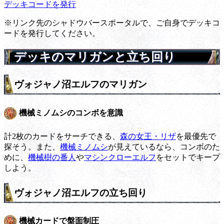
デッキコードを発行
※リンク先のシャドウバースポータルで、ご自身でデッキコ
ードを発行してください。
デッキのマリガンと立ち回り
ヴォジャノ沼エルフのマリガン
機械ミノムシのコンボを意識
計2枚のカードをサーチできる、
森の女王・リザ
を最優先で
探そう。また、
機械ミノムシ
が見えているなら、コンボのた
めに、
機械樹の番人
や
マシンクローエルフ
をセットでキープ
しよう。
ヴォジャノ沼エルフの立ち回り
機械カードで盤面制圧