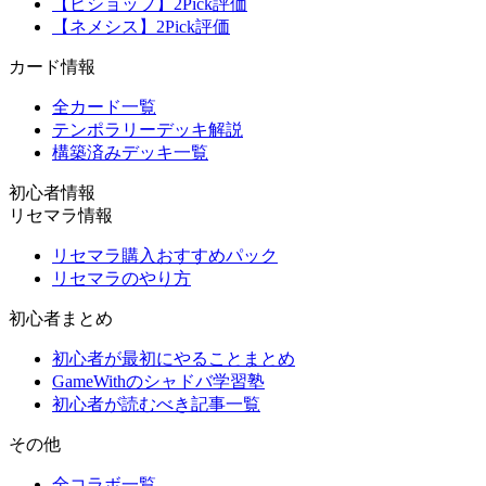
【ビショップ】2Pick評価
【ネメシス】2Pick評価
カード情報
全カード一覧
テンポラリーデッキ解説
構築済みデッキ一覧
初心者情報
リセマラ情報
リセマラ購入おすすめパック
リセマラのやり方
初心者まとめ
初心者が最初にやることまとめ
GameWithのシャドバ学習塾
初心者が読むべき記事一覧
その他
全コラボ一覧