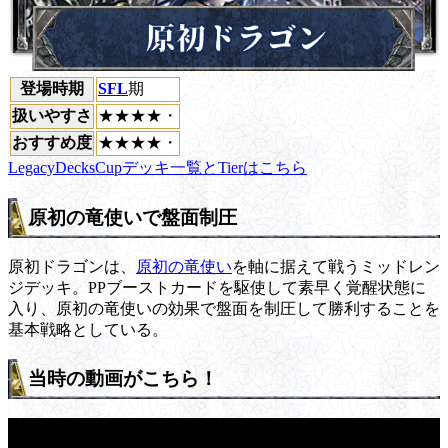
登場時期
SFL
期
扱いやすさ
★★★★・
おすすめ度
★★★★・
LegacyDecksCupデッキ一覧とTierはこちら
原初の竜使いで盤面制圧
原初ドラゴンは、
原初の竜使い
を軸に据えて戦うミッドレン
ジデッキ。PPブーストカードを駆使して素早く覚醒状態に
入り、原初の竜使いの効果で盤面を制圧して勝利することを
基本戦略としている。
当時の動画がこちら！