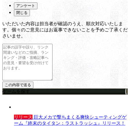
アンケート
閉じる
いただいた内容は担当者が確認のうえ、順次対応いたしま
す。個々のご意見にはお返事できないことを予めご了承くだ
さいませ。
ゲームを探す
リリース
巨大メカで撃ちまくる爽快シューティングゲ
ーム『終末のタイタン：ラストラッシュ』リリース！