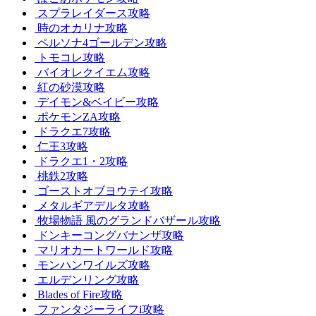
スプラレイダース攻略
時のオカリナ攻略
ペルソナ4ゴールデン攻略
トモコレ攻略
バイオレクイエム攻略
紅の砂漠攻略
デイモン&ベイビー攻略
ポケモンZA攻略
ドラクエ7攻略
仁王3攻略
ドラクエ1・2攻略
桃鉄2攻略
ゴーストオブヨウテイ攻略
メタルギアデルタ攻略
牧場物語 風のグランドバザール攻略
ドンキーコングバナンザ攻略
マリオカートワールド攻略
モンハンワイルズ攻略
エルデンリング攻略
Blades of Fire攻略
ファンタジーライフi攻略