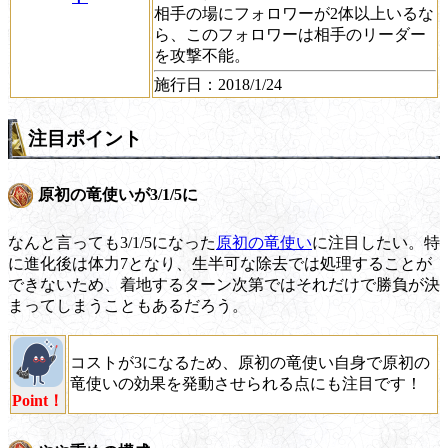
相手の場にフォロワーが2体以上いるな
ら、このフォロワーは相手のリーダー
を攻撃不能。
施行日
：2018/1/24
注目ポイント
原初の竜使いが3/1/5に
なんと言っても3/1/5になった
原初の竜使い
に注目したい。特
に進化後は体力7となり、生半可な除去では処理することが
できないため、着地するターン次第ではそれだけで勝負が決
まってしまうこともあるだろう。
コストが3になるため、原初の竜使い自身で原初の
竜使いの効果を発動させられる点にも注目です！
Point！