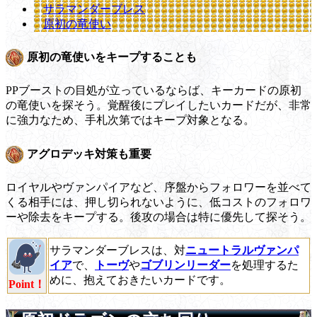
サラマンダーブレス
原初の竜使い
原初の竜使いをキープすることも
PPブーストの目処が立っているならば、キーカードの原初
の竜使いを探そう。覚醒後にプレイしたいカードだが、非常
に強力なため、手札次第ではキープ対象となる。
アグロデッキ対策も重要
ロイヤルやヴァンパイアなど、序盤からフォロワーを並べて
くる相手には、押し切られないように、低コストのフォロワ
ーや除去をキープする。後攻の場合は特に優先して探そう。
サラマンダーブレスは、対
ニュートラルヴァンパ
イア
で、
トーヴ
や
ゴブリンリーダー
を処理するた
めに、抱えておきたいカードです。
Point！