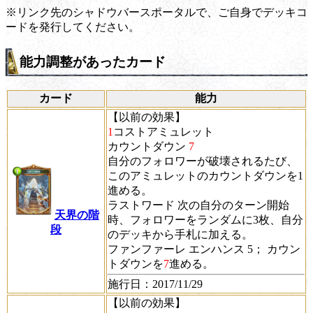
※リンク先のシャドウバースポータルで、ご自身でデッキコ
ードを発行してください。
能力調整があったカード
カード
能力
【以前の効果】
1
コストアミュレット
カウントダウン
7
自分のフォロワーが破壊されるたび、
このアミュレットの
カウントダウン
を1
進める。
ラストワード
次の自分のターン開始
天界の階
時、フォロワーをランダムに3枚、自分
段
のデッキから手札に加える。
ファンファーレ
エンハンス 5；
カウン
トダウン
を
7
進める。
施行日
：2017/11/29
【以前の効果】