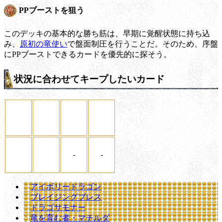
PPブーストを狙う
このデッキの基本的な勝ち筋は、早期に覚醒状態に持ち込
み、
原初の竜使い
で盤面制圧を行うことだ。そのため、序盤
にPPブーストできるカードを優先的に探そう。
状況に合わせてキープしたいカード
-
-
アイボリードラゴン
ブレイジングブレス
ドラゴサモナー
竜を育む者・マチルダ