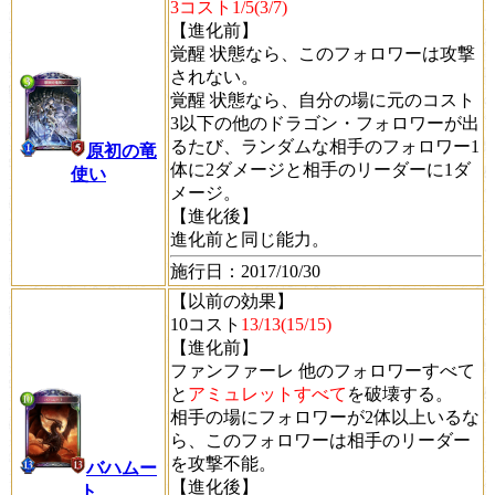
3コスト1/5(3/7)
【進化前】
覚醒
状態なら、このフォロワーは攻撃
されない。
覚醒
状態なら、自分の場に元のコスト
3以下の他のドラゴン・フォロワーが出
るたび、ランダムな相手のフォロワー1
原初の竜
体に2ダメージと相手のリーダーに1ダ
使い
メージ。
【進化後】
進化前と同じ能力。
施行日
：2017/10/30
【以前の効果】
10コスト
13/13(15/15)
【進化前】
ファンファーレ
他のフォロワーすべて
と
アミュレットすべて
を破壊する。
相手の場にフォロワーが2体以上いるな
ら、このフォロワーは相手のリーダー
を攻撃不能。
バハムー
【進化後】
ト