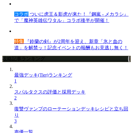
コラボ
ついに虎王＆影虎が来た！『鋼嵐 - メカラシ』
で「魔神英雄伝ワタル」コラボ後半が開催！
特集
『鈴蘭の剣』が2周年を迎え、新章「氷と血の
道」を解禁ッ！記念イベントの報酬もお見逃し無く！
攻略記事ランキング
最強デッキ(Tier)ランキング
1
スパルタクスの評価と採用デッキ
2
復讐ヴァンプのローテーションデッキレシピと立ち回
り
3
声優一覧