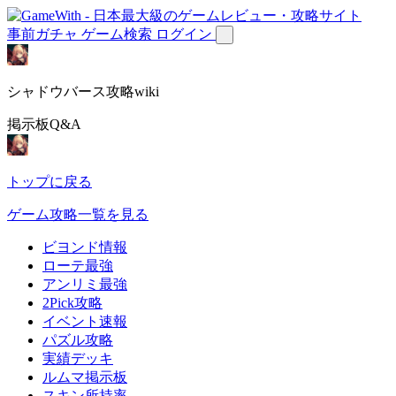
事前ガチャ
ゲーム検索
ログイン
シャドウバース攻略wiki
掲示板Q&A
トップに戻る
ゲーム攻略一覧を見る
ビヨンド情報
ローテ最強
アンリミ最強
2Pick攻略
イベント速報
パズル攻略
実績デッキ
ルムマ掲示板
スキン所持率