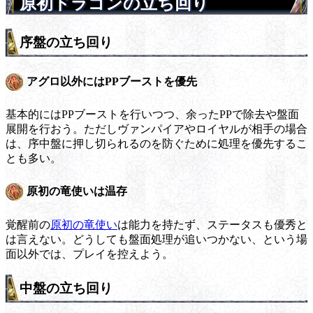
原初ドラゴンの立ち回り
序盤の立ち回り
アグロ以外にはPPブーストを優先
基本的にはPPブーストを行いつつ、余ったPPで除去や盤面
展開を行おう。ただしヴァンパイアやロイヤルが相手の場合
は、序中盤に押し切られるのを防ぐために処理を優先するこ
とも多い。
原初の竜使いは温存
覚醒前の
原初の竜使い
は能力を持たず、ステータスも優秀と
は言えない。どうしても盤面処理が追いつかない、という場
面以外では、プレイを控えよう。
中盤の立ち回り