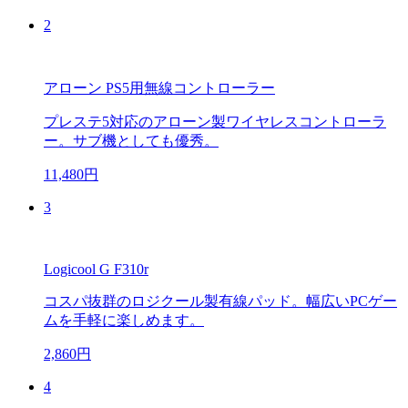
2
アローン PS5用無線コントローラー
プレステ5対応のアローン製ワイヤレスコントローラ
ー。サブ機としても優秀。
11,480円
3
Logicool G F310r
コスパ抜群のロジクール製有線パッド。幅広いPCゲー
ムを手軽に楽しめます。
2,860円
4