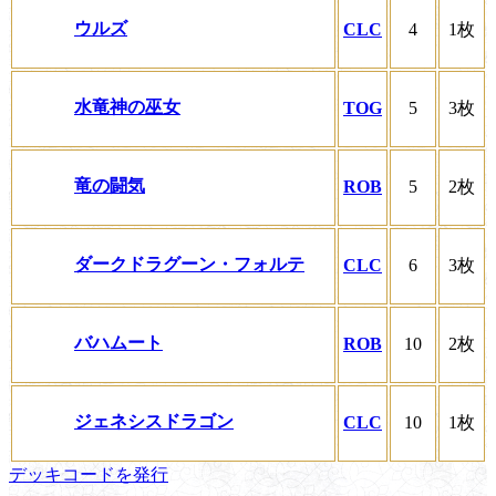
ウルズ
CLC
4
1枚
水竜神の巫女
TOG
5
3枚
竜の闘気
ROB
5
2枚
ダークドラグーン・フォルテ
CLC
6
3枚
バハムート
ROB
10
2枚
ジェネシスドラゴン
CLC
10
1枚
デッキコードを発行