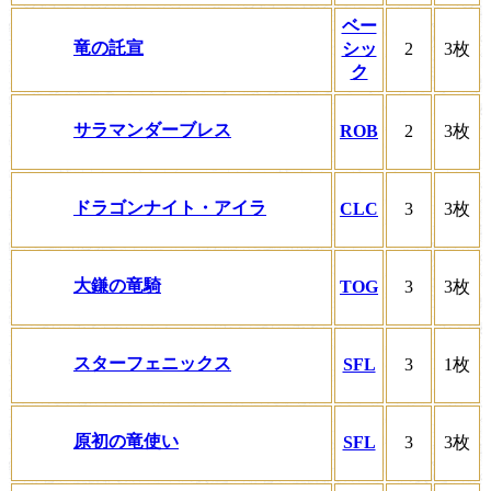
ベー
竜の託宣
シッ
2
3枚
ク
サラマンダーブレス
ROB
2
3枚
ドラゴンナイト・アイラ
CLC
3
3枚
大鎌の竜騎
TOG
3
3枚
スターフェニックス
SFL
3
1枚
原初の竜使い
SFL
3
3枚