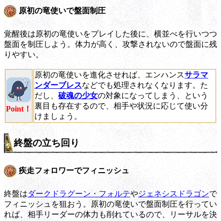
原初の竜使いで盤面制圧
覚醒後は原初の竜使いをプレイした後に、横並べを行いつつ
盤面を制圧しよう。体力が高く、攻撃されないので盤面に残
りやすい。
原初の竜使いを進化させれば、エンハンス
サラマ
ンダーブレス
などでも処理されなくなります。た
だし、
破魂の少女
の対象になってしまう、という
裏目も存在するので、相手や状況に応じて使い分
Point！
けましょう。
終盤の立ち回り
疾走フォロワーでフィニッシュ
終盤は
ダークドラグーン・フォルテ
や
ジェネシスドラゴン
で
フィニッシュを狙おう。原初の竜使いで盤面制圧を行ってい
れば、相手リーダーの体力も削れているので、リーサルを決