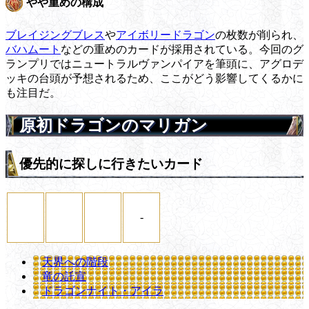
やや重めの構成
ブレイジングブレス
や
アイボリードラゴン
の枚数が削られ、
バハムート
などの重めのカードが採用されている。今回のグ
ランプリではニュートラルヴァンパイアを筆頭に、アグロデ
ッキの台頭が予想されるため、ここがどう影響してくるかに
も注目だ。
原初ドラゴンのマリガン
優先的に探しに行きたいカード
-
天界への階段
竜の託宣
ドラゴンナイト・アイラ