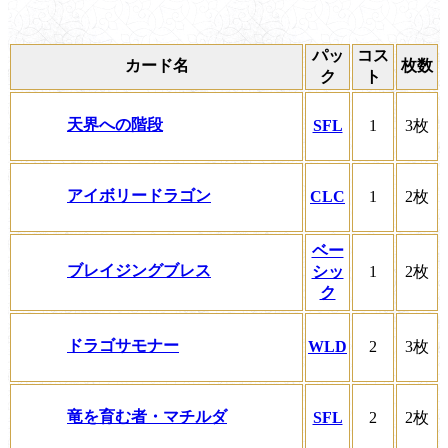
パッ
コス
カード名
枚数
ク
ト
天界への階段
SFL
1
3枚
アイボリードラゴン
CLC
1
2枚
ベー
ブレイジングブレス
シッ
1
2枚
ク
ドラゴサモナー
WLD
2
3枚
竜を育む者・マチルダ
SFL
2
2枚