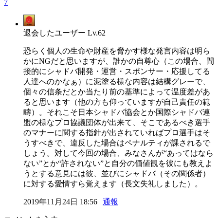
7
退会したユーザー
Lv.62
恐らく個人の生命や財産を脅かす様な発言内容は明ら
かにNGだと思いますが、誰かの自尊心（この場合、間
接的にシャドバ開発・運営・スポンサー・応援してる
人達へのかなぁ）に泥塗る様な内容は結構グレーで、
個々の信条だとか当たり前の基準によって温度差があ
ると思います（他の方も仰っていますが自己責任の範
疇）。それこそ日本シャドバ協会とか国際シャドバ連
盟の様なプロ協議団体が出来て、そこであるべき選手
のマナーに関する指針が出されていればプロ選手はそ
うすべきで、違反した場合はペナルティが課されるで
しょう。対して今回の場合、みなさんが“あってはなら
ない”とか“許されない”と自分の価値観を彼にも教えよ
うとする意見には彼、並びにシャドバ（その関係者）
に対する愛情すら覚えます（長文失礼しました）。
2019年11月24日 18:56 |
通報