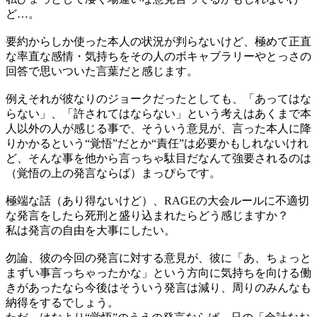
ど…。
要約からしか使った本人の状況が判らないけど、極めて正直
な率直な感情・気持ちをその人のボキャブラリーやとっさの
回答で思いついた言葉だと感じます。
例えそれが彼なりのジョークだったとしても、「あってはな
らない」、「許されてはならない」という考えはあくまで本
人以外の人が感じる事で、そういう意見が、言った本人に降
りかかるという“覚悟”だとか“責任”は必要かもしれないけれ
ど、そんな事を他から言っちゃ駄目だなんて強要されるのは
（覚悟の上の発言ならば）まっぴらです。
極端な話（あり得ないけど）、RAGEの大会ルールに不適切
な発言をしたら死刑と盛り込まれたらどう感じますか？
私は発言の自由を大事にしたい。
勿論、彼の今回の発言に対する意見が、彼に「あ、ちょっと
まずい事言っちゃったかな」という方向に気持ちを向ける働
きがあったなら今後はそういう発言は減り、周りのみんなも
納得をするでしょう。