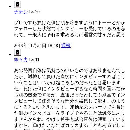
ナナシ
Lv.30
プロですら負けた側は頭を冷ますようにトーチとかが
フォローした状態でインタビューを受けているのを忘
れて、一般人にそれを求めるもは運営の甘えだと思う
2019年11月24日 18:48 |
通報
等々力
Lv.11
あの発言自体は気持ちのいいものではありませんでし
たが、対戦して負けた直後にインタビューすればこう
いうことはいつかは起こるものだったとは思います
ね。負けた側にインタビューするなら時間を置いてか
ら別の機会でするか、直後だったとしても別室でイン
タビューして使えそうな部分を編集して流す、のよう
にするといいと思います。運動系のスポーツでも負け
た側のインタビューをライブでやることは滅多にあり
ませんからね。やはり選手も試合直後は興奮していま
すから。負けたとなればカッカすることもあるでしょ