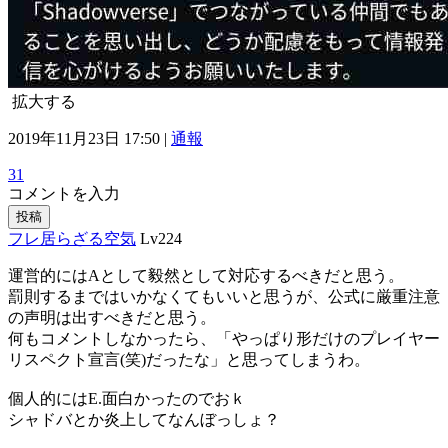
拡大する
2019年11月23日 17:50 |
通報
31
コメントを入力
投稿
フレ居らざる空気
Lv224
運営的にはAとして毅然として対応するべきだと思う。
罰則するまではいかなくてもいいと思うが、公式に厳重注意
の声明は出すべきだと思う。
何もコメントしなかったら、「やっぱり形だけのプレイヤー
リスペクト宣言(笑)だったな」と思ってしまうわ。
個人的にはE.面白かったのでおｋ
シャドバとか炎上してなんぼっしょ？