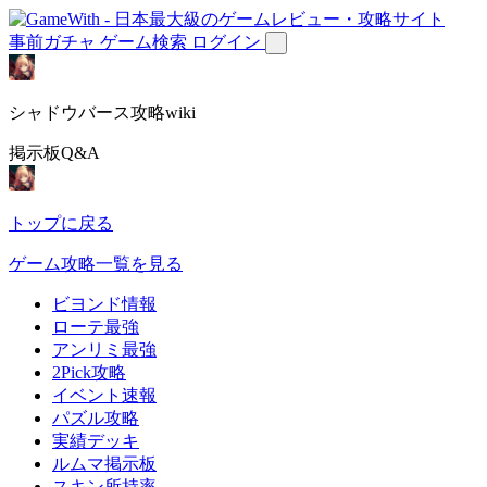
事前ガチャ
ゲーム検索
ログイン
シャドウバース攻略wiki
掲示板Q&A
トップに戻る
ゲーム攻略一覧を見る
ビヨンド情報
ローテ最強
アンリミ最強
2Pick攻略
イベント速報
パズル攻略
実績デッキ
ルムマ掲示板
スキン所持率