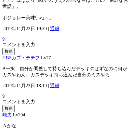
ただ、はなより“覚悟”のうえの発言ならば、只の「余計なお
世話」。
ボジョレー美味いね～。
2019年11月23日 19:39 |
通報
9
コメントを入力
投稿
HBSカプ・テテフ
Lv77
B一択、自分が調整して持ち込んだデッキのはずなのに何が
カスやねん、カスデッキ持ち込んだ自分のミスやろ
2019年11月23日 18:19 |
通報
9
コメントを入力
投稿
馳夫
Lv294
Ａかな