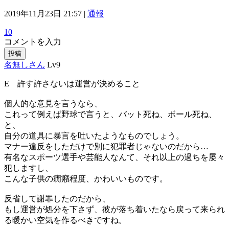
2019年11月23日 21:57 |
通報
10
コメントを入力
投稿
名無しさん
Lv9
E 許す許さないは運営が決めること
個人的な意見を言うなら、
これって例えば野球で言うと、バット死ね、ボール死ね、
と、
自分の道具に暴言を吐いたようなものでしょう。
マナー違反をしただけで別に犯罪者じゃないのだから…
有名なスポーツ選手や芸能人なんて、それ以上の過ちを屡々
犯しますし、
こんな子供の癇癪程度、かわいいものです。
反省して謝罪したのだから、
もし運営が処分を下さず、彼が落ち着いたなら戻って来られ
る暖かい空気を作るべきですね。