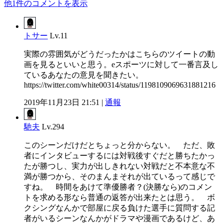
他1件のコメントを表示
トサー
Lv.11
実際の雰囲気がどうだったかはこちらのツイートの動
画を見るといいと思う。eスポーツに対して一番言及し
ているあなたの意見を聞きたい。
https://twitter.com/white00314/status/1198109069631881216
2019年11月23日 21:51 |
通報
馳夫
Lv.294
このシーンだけだとちょっと分からない。 ただ、敗
者にインタビューするには対戦後すぐだと勝ちたかっ
たが勝つし、実力が出しきれない対戦だと不本意な不
満が勝つから、そのまんまそれが出ているって感じで
すね。 時間をあけて準優勝者？(決勝なら)のコメン
トを求める形なら普通の返答が出来たとは思う。 ボ
クシングなんかで部屋に戻る負けた選手に質問する記
者がいるシーンなんかがドラマや漫画であるけど、あ