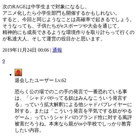
次のRAGEは中学生まで対象になるし、
アニメ化したら小学生部門も開催するかもしれない。
すると、今回と同じようなことは高確率で起きるでしょう。
そうなっても、子供たちがeスポーツや大会を通じて、
精神的にも成長できるような環境作りを取り計らって行くの
が私達大人、そして運営の役目かと思います。
2019年11月24日 00:06 |
通報
9
退会したユーザー
Lv.62
恐らく公の場でのこの手の発言で一番恐れている事
は、「シャドバやってる奴はみんなこういう発言す
る」っていう拡大解釈による他シャドバプレイヤーに
対する、または「こういう発言を平気でする奴がやる
ゲーム」っていうシャドバのブランド性に対する風評
被害だろうね。本来なら親がor小学校でしっかり教育
したい内容。