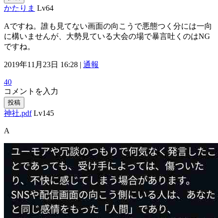
かたりま
Lv64
Aですね。誰も見てない画面の向こうで悪態つく分には一向
に構いませんが、大勢見ている大会の場で暴言吐くのはNG
ですね。
2019年11月23日 16:28 |
通報
40
コメントを入力
投稿
神社.pdf
Lv145
A