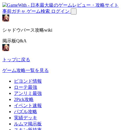
事前ガチャ
ゲーム検索
ログイン
シャドウバース攻略wiki
掲示板Q&A
トップに戻る
ゲーム攻略一覧を見る
ビヨンド情報
ローテ最強
アンリミ最強
2Pick攻略
イベント速報
パズル攻略
実績デッキ
ルムマ掲示板
スキン所持率