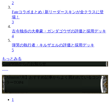
2
Fateコラボまとめ | 新リーダースキンが全クラスに登
場！
3
古今独歩の大拳豪・ガンダゴウザの評価と採用デッキ
4
弾哭の執行者・キルザエルの評価と採用デッキ
5
もっとみる
GameWithからのお知らせ
【Amazon7月】おすすめ記事からよく買われているコントロ
ーラーTOP4
PR
1