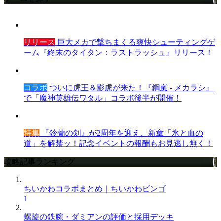
リリース
巨大メカで撃ちまくる爽快シューティングゲ
ーム『終末のタイタン：ラストラッシュ』リリース！
コラボ
ついに虎王＆影虎が来た！『鋼嵐 - メカラシ』
で「魔神英雄伝ワタル」コラボ後半が開催！
特集
『鈴蘭の剣』が2周年を迎え、新章「氷と血の
道」を解禁ッ！記念イベントの報酬もお見逃し無く！
攻略記事ランキング
ちいかわコラボまとめ｜ちいかわビンゴ
1
螺旋の鉄腕・ダミアンの評価と採用デッキ