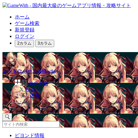
ホーム
ゲーム検索
新規登録
ログイン
2カラム
3カラム
シャドウバース攻略wiki
他の攻略
Twitter
速報
掲示板
ビヨンド情報