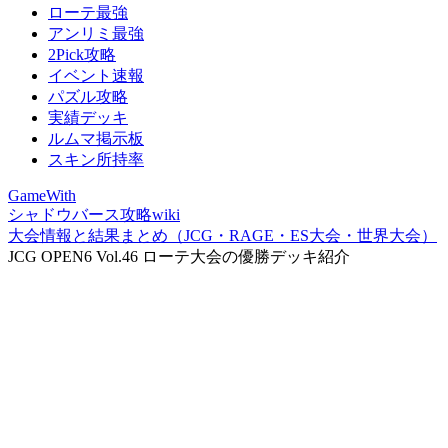
ローテ最強
アンリミ最強
2Pick攻略
イベント速報
パズル攻略
実績デッキ
ルムマ掲示板
スキン所持率
GameWith
シャドウバース攻略wiki
大会情報と結果まとめ（JCG・RAGE・ES大会・世界大会）
JCG OPEN6 Vol.46 ローテ大会の優勝デッキ紹介