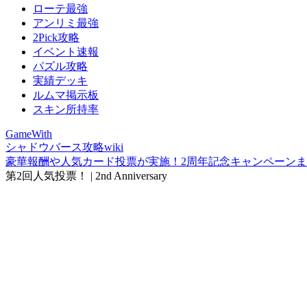
ローテ最強
アンリミ最強
2Pick攻略
イベント速報
パズル攻略
実績デッキ
ルムマ掲示板
スキン所持率
GameWith
シャドウバース攻略wiki
豪華報酬や人気カード投票が実施！2周年記念キャンペーン
第2回人気投票！ | 2nd Anniversary