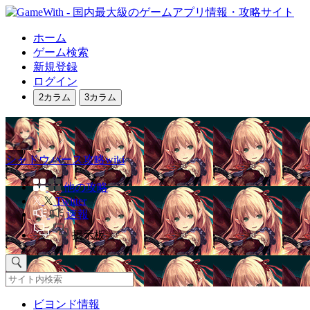
ホーム
ゲーム検索
新規登録
ログイン
2カラム
3カラム
シャドウバース攻略wiki
他の攻略
Twitter
速報
掲示板
ビヨンド情報