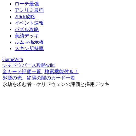
ローテ最強
アンリミ最強
2Pick攻略
イベント速報
パズル攻略
実績デッキ
ルムマ掲示板
スキン所持率
GameWith
シャドウバース攻略wiki
全カード評価一覧 | 検索機能付き！
起源の光、終焉の闇のカード一覧
永劫を求む者・ケリドウェンの評価と採用デッキ