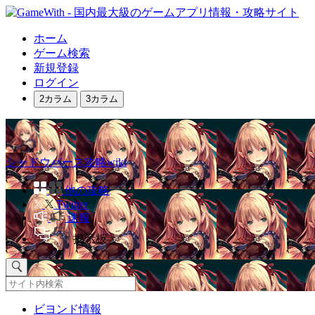
ホーム
ゲーム検索
新規登録
ログイン
2カラム
3カラム
シャドウバース攻略wiki
他の攻略
Twitter
速報
掲示板
ビヨンド情報