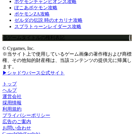
ポケモンチャンピオンズ攻略
ぽこあポケモン攻略
ポケモンZA攻略
ゼルダの伝説 時のオカリナ攻略
スプラトゥーンレイダース攻略
当ゲームタイトルの権利表記
© Cygames, Inc.
※当サイト上で使用しているゲーム画像の著作権および商標
権、その他知的財産権は、当該コンテンツの提供元に帰属し
ます。
▶シャドウバース公式サイト
トップ
ヘルプ
運営会社
採用情報
利用規約
プライバシーポリシー
広告のご案内
お問い合わせ
GameWith(English)