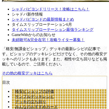
シャドバビヨンドリリース！攻略はこちら！
シャドバ新作情報
シャドバビヨンドの最新情報まとめ
タイムスリップローテーション6月
タイムスリップローテーション最強ランキング
GameWithからのお知らせ
未経験可&完全在宅！攻略ライター募集！
「格安/無課金ビショップ」デッキの最新レシピの記事で
す。ビショップのデッキレシピだけでなく、その他の格安デ
ッキへのリンクもあります。また、相性や立ち回りなども掲
載しているので、ご活用ください。
その他の格安デッキはこちら
目次
格安ビショップの評価
サンプルデッキレシピ
デッキの立ち回り
みんなのおすすめカード