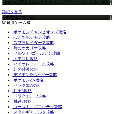
Amazonで買えるおすすめゲーミングデバイスまとめ【ad】
詳細を見る
攻略取扱いゲーム
家庭用ゲーム機
ポケモンチャンピオンズ攻略
ぽこあポケモン攻略
スプラレイダース攻略
時のオカリナ攻略
ペルソナ4ゴールデン攻略
トモコレ攻略
バイオレクイエム攻略
紅の砂漠攻略
デイモン&ベイビー攻略
ポケモンZA攻略
ドラクエ7攻略
仁王3攻略
ドラクエ1・2攻略
桃鉄2攻略
ゴーストオブヨウテイ攻略
メタルギアデルタ攻略