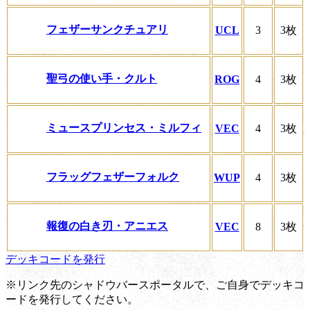
フェザーサンクチュアリ
UCL
3
3枚
聖弓の使い手・クルト
ROG
4
3枚
ミュースプリンセス・ミルフィ
VEC
4
3枚
フラッグフェザーフォルク
WUP
4
3枚
報復の白き刃・アニエス
VEC
8
3枚
デッキコードを発行
※リンク先のシャドウバースポータルで、ご自身でデッキコ
ードを発行してください。