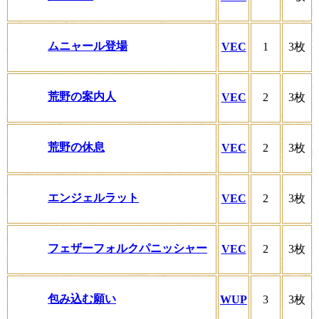
ムニャール登場
VEC
1
3枚
荒野の案内人
VEC
2
3枚
荒野の休息
VEC
2
3枚
エンジェルラット
VEC
2
3枚
フェザーフォルクパニッシャー
VEC
2
3枚
包み込む願い
WUP
3
3枚