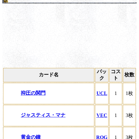
パッ
コス
カード名
枚数
ク
ト
抑圧の関門
UCL
1
1枚
ジャスティス・マナ
VEC
1
3枚
黄金の鐘
ROG
1
3枚