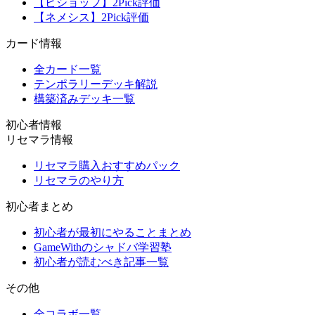
【ビショップ】2Pick評価
【ネメシス】2Pick評価
カード情報
全カード一覧
テンポラリーデッキ解説
構築済みデッキ一覧
初心者情報
リセマラ情報
リセマラ購入おすすめパック
リセマラのやり方
初心者まとめ
初心者が最初にやることまとめ
GameWithのシャドバ学習塾
初心者が読むべき記事一覧
その他
全コラボ一覧