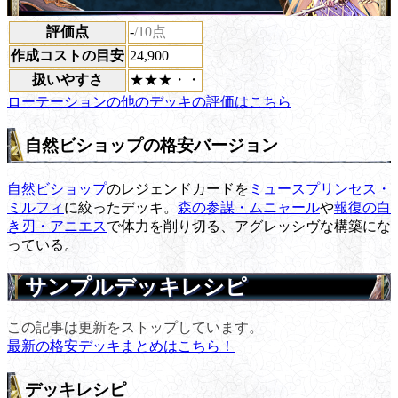
評価点
-
/10点
作成コストの目安
24,900
扱いやすさ
★★★・・
ローテーションの他のデッキの評価はこちら
自然ビショップの格安バージョン
自然ビショップ
のレジェンドカードを
ミュースプリンセス・
ミルフィ
に絞ったデッキ。
森の参謀・ムニャール
や
報復の白
き刃・アニエス
で体力を削り切る、アグレッシヴな構築にな
っている。
サンプルデッキレシピ
この記事は更新をストップしています。
最新の格安デッキまとめはこちら！
デッキレシピ