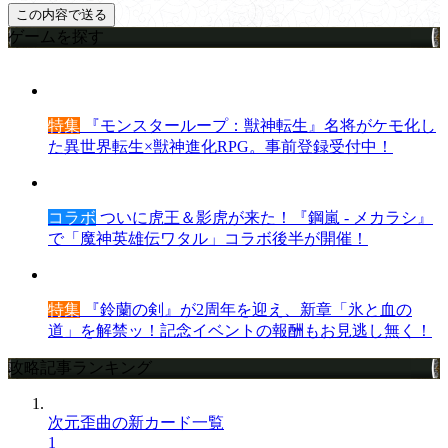
ゲームを探す
特集
『モンスターループ：獣神転生』名将がケモ化し
た異世界転生×獣神進化RPG。事前登録受付中！
コラボ
ついに虎王＆影虎が来た！『鋼嵐 - メカラシ』
で「魔神英雄伝ワタル」コラボ後半が開催！
特集
『鈴蘭の剣』が2周年を迎え、新章「氷と血の
道」を解禁ッ！記念イベントの報酬もお見逃し無く！
攻略記事ランキング
次元歪曲の新カード一覧
1