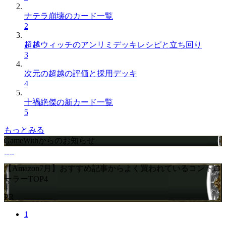
ナテラ崩壊のカード一覧
2
超越ウィッチのアンリミデッキレシピと立ち回り
3
次元の超越の評価と採用デッキ
4
十禍絶傑の新カード一覧
5
もっとみる
GameWithからのお知らせ
【Amazon7月】おすすめ記事からよく買われているコントロ
ーラーTOP4
PR
1