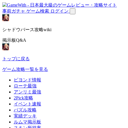
事前ガチャ
ゲーム検索
ログイン
シャドウバース攻略wiki
掲示板Q&A
トップに戻る
ゲーム攻略一覧を見る
ビヨンド情報
ローテ最強
アンリミ最強
2Pick攻略
イベント速報
パズル攻略
実績デッキ
ルムマ掲示板
スキン所持率