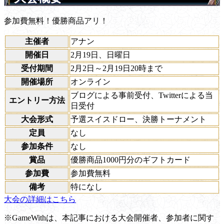
参加費無料！優勝商品アリ！
主催者
アナン
開催日
2月19日、日曜日
受付期間
2月2日～2月19日20時まで
開催場所
オンライン
ブログによる事前受付、Twitterによる当
エントリー方法
日受付
大会形式
予選スイスドロー、決勝トーナメント
定員
なし
参加条件
なし
賞品
優勝商品1000円分のギフトカード
参加費
参加費無料
備考
特になし
大会の詳細はこちら
※GameWithは、本記事における大会開催者、参加者に関す