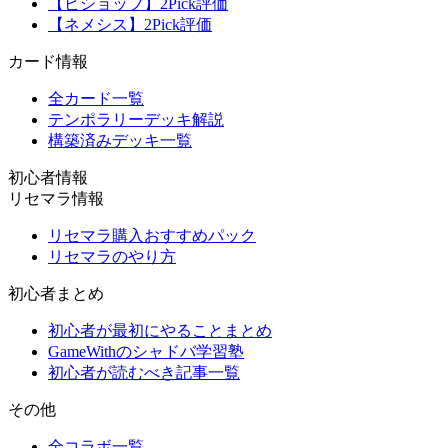
【ビショップ】2Pick評価
【ネメシス】2Pick評価
カード情報
全カード一覧
テンポラリーデッキ解説
構築済みデッキ一覧
初心者情報
リセマラ情報
リセマラ購入おすすめパック
リセマラのやり方
初心者まとめ
初心者が最初にやることまとめ
GameWithのシャドバ学習塾
初心者が読むべき記事一覧
その他
全コラボ一覧