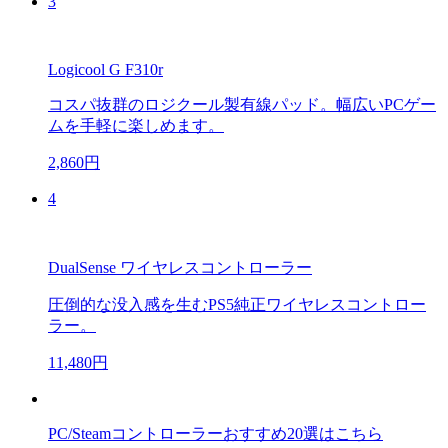
3
Logicool G F310r
コスパ抜群のロジクール製有線パッド。幅広いPCゲー
ムを手軽に楽しめます。
2,860円
4
DualSense ワイヤレスコントローラー
圧倒的な没入感を生むPS5純正ワイヤレスコントロー
ラー。
11,480円
PC/Steamコントローラーおすすめ20選はこちら