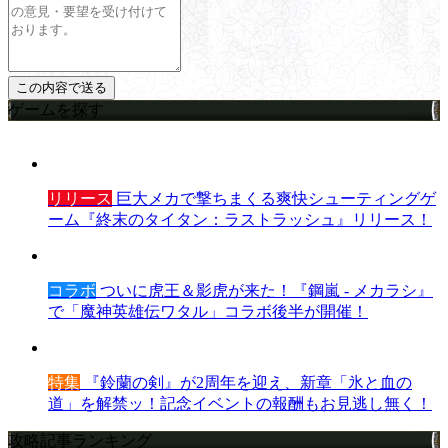
ゲームを探す
リリース
巨大メカで撃ちまくる爽快シューティングゲ
ーム『終末のタイタン：ラストラッシュ』リリース！
コラボ
ついに虎王＆影虎が来た！『鋼嵐 - メカラシ』
で「魔神英雄伝ワタル」コラボ後半が開催！
特集
『鈴蘭の剣』が2周年を迎え、新章「氷と血の
道」を解禁ッ！記念イベントの報酬もお見逃し無く！
攻略記事ランキング