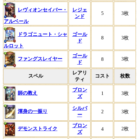
レヴィオンセイバー・
レジェ
5
3枚
ンド
アルベール
ドラゴニュート・シャ
ゴール
8
3枚
ド
ルロット
ゴール
ファングスレイヤー
3枚
8
ド
レアリ
スペル
コスト
枚数
ティ
ブロン
師の教え
1
3枚
ズ
シルバ
渾身の一振り
2
3枚
ー
ブロン
デモンストライク
2枚
4
ズ