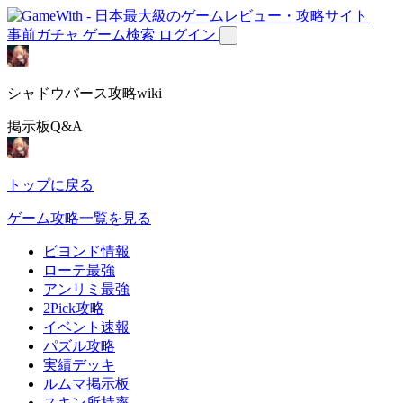
事前ガチャ
ゲーム検索
ログイン
シャドウバース攻略wiki
掲示板Q&A
トップに戻る
ゲーム攻略一覧を見る
ビヨンド情報
ローテ最強
アンリミ最強
2Pick攻略
イベント速報
パズル攻略
実績デッキ
ルムマ掲示板
スキン所持率