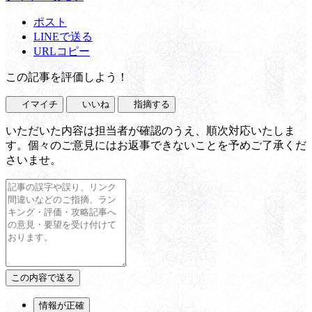
ポスト
LINEで送る
URLコピー
この記事を評価しよう！
イマイチ
いいね
指摘する
いただいた内容は担当者が確認のうえ、順次対応いたしま
す。個々のご意見にはお返事できないことを予めご了承くだ
さいませ。
情報が正確