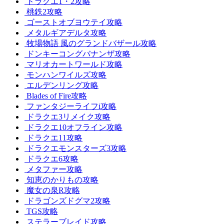
ドラクエ1・2攻略
桃鉄2攻略
ゴーストオブヨウテイ攻略
メタルギアデルタ攻略
牧場物語 風のグランドバザール攻略
ドンキーコングバナンザ攻略
マリオカートワールド攻略
モンハンワイルズ攻略
エルデンリング攻略
Blades of Fire攻略
ファンタジーライフi攻略
ドラクエ3リメイク攻略
ドラクエ10オフライン攻略
ドラクエ11攻略
ドラクエモンスターズ3攻略
ドラクエ6攻略
メタファー攻略
知恵のかりもの攻略
魔女の泉R攻略
ドラゴンズドグマ2攻略
TGS攻略
ステラーブレイド攻略