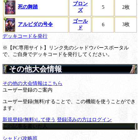
ブロン
死の舞踏
5
2枚
ズ
ゴール
アルビダの号令
3枚
6
ド
デッキコードを発行
※【PC専用サイト】リンク先のシャドウバースポータル
で、ご自身でデッキコードを発行してください。
その他大会情報
その他の大会情報はこちら
ユーザー登録のご案内
ユーザー登録(無料)することで、この機能を使うことができ
ます。
新規登録(無料)して使う
登録済みの方はログイン
この記事を書いた人
シャドバ攻略班