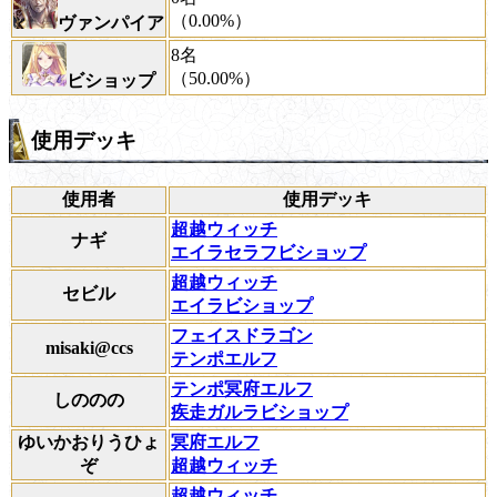
（0.00%）
ヴァンパイア
8名
（50.00%）
ビショップ
使用デッキ
使用者
使用デッキ
超越ウィッチ
ナギ
エイラセラフビショップ
超越ウィッチ
セビル
エイラビショップ
フェイスドラゴン
misaki@ccs
テンポエルフ
テンポ冥府エルフ
しののの
疾走ガルラビショップ
ゆいかおりうひょ
冥府エルフ
ぞ
超越ウィッチ
超越ウィッチ