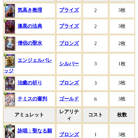
気高き教理
プライズ
3枚
2
漆黒の法典
プライズ
3枚
2
僧侶の聖水
ブロンズ
2
2枚
エンジェルバレ
シルバー
3
1枚
ッジ
治癒の祈り
ブロンズ
3枚
3
テミスの審判
ゴールド
3枚
6
レアリテ
アミュレット
コスト
枚数
ィ
詠唱：聖なる願
ブロンズ
1
3枚