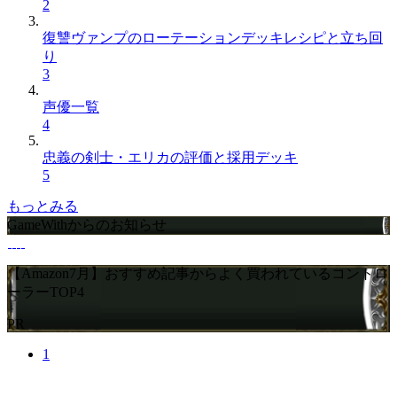
2
復讐ヴァンプのローテーションデッキレシピと立ち回
り
3
声優一覧
4
忠義の剣士・エリカの評価と採用デッキ
5
もっとみる
GameWithからのお知らせ
【Amazon7月】おすすめ記事からよく買われているコントロ
ーラーTOP4
PR
1