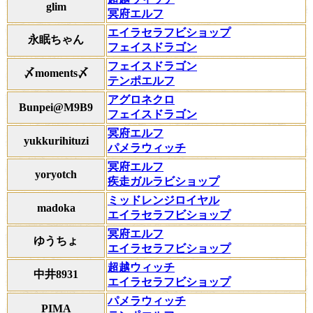
glim
冥府エルフ
エイラセラフビショップ
永眠ちゃん
フェイスドラゴン
フェイスドラゴン
〆moments〆
テンポエルフ
アグロネクロ
Bunpei@M9B9
フェイスドラゴン
冥府エルフ
yukkurihituzi
パメラウィッチ
冥府エルフ
yoryotch
疾走ガルラビショップ
ミッドレンジロイヤル
madoka
エイラセラフビショップ
冥府エルフ
ゆうちょ
エイラセラフビショップ
超越ウィッチ
中井8931
エイラセラフビショップ
パメラウィッチ
PIMA