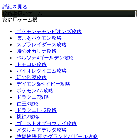
詳細を見る
攻略取扱いゲーム
家庭用ゲーム機
ポケモンチャンピオンズ攻略
ぽこあポケモン攻略
スプラレイダース攻略
時のオカリナ攻略
ペルソナ4ゴールデン攻略
トモコレ攻略
バイオレクイエム攻略
紅の砂漠攻略
デイモン&ベイビー攻略
ポケモンZA攻略
ドラクエ7攻略
仁王3攻略
ドラクエ1・2攻略
桃鉄2攻略
ゴーストオブヨウテイ攻略
メタルギアデルタ攻略
牧場物語 風のグランドバザール攻略