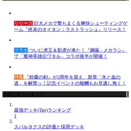
リリース
巨大メカで撃ちまくる爽快シューティングゲ
ーム『終末のタイタン：ラストラッシュ』リリース！
コラボ
ついに虎王＆影虎が来た！『鋼嵐 - メカラシ』
で「魔神英雄伝ワタル」コラボ後半が開催！
特集
『鈴蘭の剣』が2周年を迎え、新章「氷と血の
道」を解禁ッ！記念イベントの報酬もお見逃し無く！
攻略記事ランキング
最強デッキ(Tier)ランキング
1
スパルタクスの評価と採用デッキ