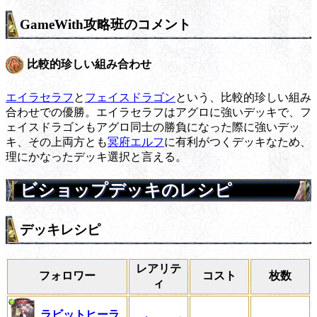
GameWith攻略班のコメント
比較的珍しい組み合わせ
エイラセラフ
と
フェイスドラゴン
という、比較的珍しい組み
合わせでの優勝。エイラセラフはアグロに強いデッキで、フ
ェイスドラゴンもアグロ同士の勝負になった際に強いデッ
キ、その上両方とも
冥府エルフ
に有利がつくデッキなため、
理にかなったデッキ選択と言える。
ビショップデッキのレシピ
デッキレシピ
レアリテ
フォロワー
コスト
枚数
ィ
ラビットヒーラ