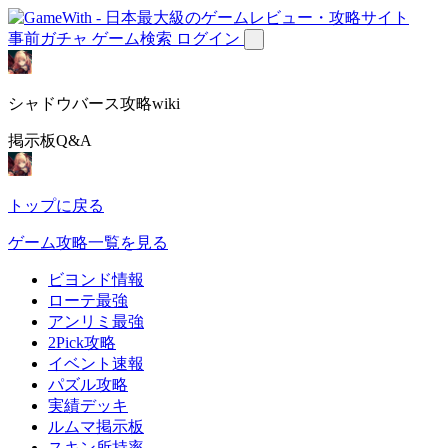
事前ガチャ
ゲーム検索
ログイン
シャドウバース攻略wiki
掲示板Q&A
トップに戻る
ゲーム攻略一覧を見る
ビヨンド情報
ローテ最強
アンリミ最強
2Pick攻略
イベント速報
パズル攻略
実績デッキ
ルムマ掲示板
スキン所持率