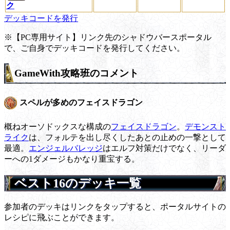
ク
デッキコードを発行
※【PC専用サイト】リンク先のシャドウバースポータル
で、ご自身でデッキコードを発行してください。
GameWith攻略班のコメント
スペルが多めのフェイスドラゴン
概ねオーソドックスな構成の
フェイスドラゴン
。
デモンスト
ライク
は、フォルテを出し尽くしたあとの止めの一撃として
最適。
エンジェルバレッジ
はエルフ対策だけでなく、リーダ
ーへの1ダメージもかなり重宝する。
ベスト16のデッキ一覧
参加者のデッキはリンクをタップすると、ポータルサイトの
レシピに飛ぶことができます。