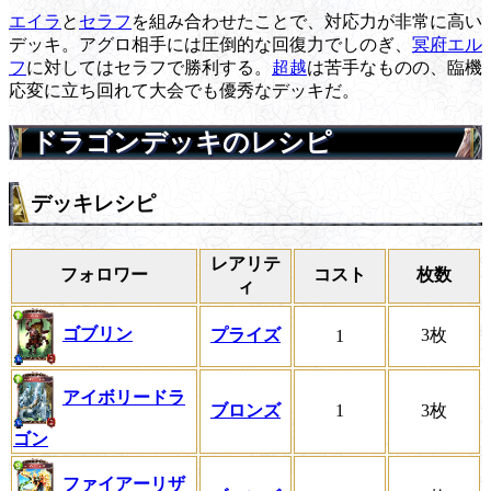
エイラ
と
セラフ
を組み合わせたことで、対応力が非常に高い
デッキ。アグロ相手には圧倒的な回復力でしのぎ、
冥府エル
フ
に対してはセラフで勝利する。
超越
は苦手なものの、臨機
応変に立ち回れて大会でも優秀なデッキだ。
ドラゴンデッキのレシピ
デッキレシピ
レアリテ
フォロワー
コスト
枚数
ィ
ゴブリン
プライズ
3枚
1
アイボリードラ
ブロンズ
1
3枚
ゴン
ファイアーリザ