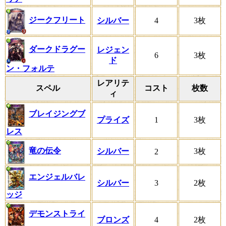
ジークフリート
シルバー
4
3枚
ダークドラグー
レジェン
6
3枚
ド
ン・フォルテ
レアリテ
スペル
コスト
枚数
ィ
ブレイジングブ
プライズ
1
3枚
レス
竜の伝令
シルバー
3枚
2
エンジェルバレ
シルバー
3
2枚
ッジ
デモンストライ
ブロンズ
4
2枚