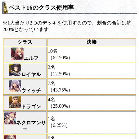
ベスト16のクラス使用率
※1人当たり2つのデッキを使用するので、割合の合計は約
200%となっています
クラス
決勝
10名
（62.50%）
エルフ
2名
（12.50%）
ロイヤル
7名
（43.75%）
ウィッチ
4名
（25.00%）
ドラゴン
1名
ネクロマンサ
（6.25%）
ー
0名