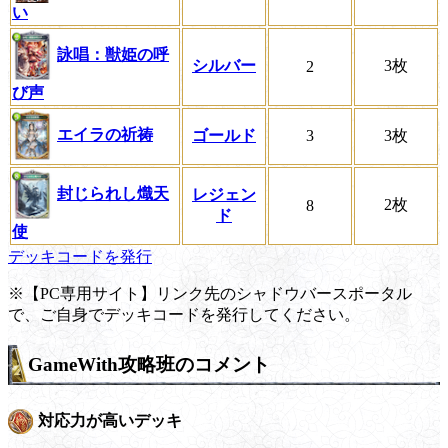
い
詠唱：獣姫の呼
シルバー
3枚
2
び声
エイラの祈祷
ゴールド
3
3枚
封じられし熾天
レジェン
2枚
8
ド
使
デッキコードを発行
※【PC専用サイト】リンク先のシャドウバースポータル
で、ご自身でデッキコードを発行してください。
GameWith攻略班のコメント
対応力が高いデッキ