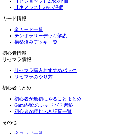
【ビショップ】2Pick評価
【ネメシス】2Pick評価
カード情報
全カード一覧
テンポラリーデッキ解説
構築済みデッキ一覧
初心者情報
リセマラ情報
リセマラ購入おすすめパック
リセマラのやり方
初心者まとめ
初心者が最初にやることまとめ
GameWithのシャドバ学習塾
初心者が読むべき記事一覧
その他
全コラボ一覧