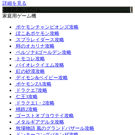
詳細を見る
攻略取扱いゲーム
家庭用ゲーム機
ポケモンチャンピオンズ攻略
ぽこあポケモン攻略
スプラレイダース攻略
時のオカリナ攻略
ペルソナ4ゴールデン攻略
トモコレ攻略
バイオレクイエム攻略
紅の砂漠攻略
デイモン&ベイビー攻略
ポケモンZA攻略
ドラクエ7攻略
仁王3攻略
ドラクエ1・2攻略
桃鉄2攻略
ゴーストオブヨウテイ攻略
メタルギアデルタ攻略
牧場物語 風のグランドバザール攻略
ドンキーコングバナンザ攻略