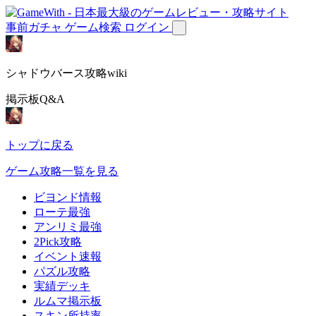
事前ガチャ
ゲーム検索
ログイン
シャドウバース攻略wiki
掲示板Q&A
トップに戻る
ゲーム攻略一覧を見る
ビヨンド情報
ローテ最強
アンリミ最強
2Pick攻略
イベント速報
パズル攻略
実績デッキ
ルムマ掲示板
スキン所持率