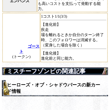
エンハンス
も高いコストを支払って発動する能
力。
1コスト1/1(3/3)
【進化前】
疾走
場を離れるときか自分のターン終了
時、このフォロワーは消滅する。
（
変身
した場合を除く）
ゴース
ト
【進化後】
(トークン)
進化前と同じ能力。
ミスチーフゾンビの関連記事
ヒーローズ・オブ・シャドウバースの新カー
ド情報