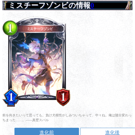
ミスチーフゾンビの情報
0
前を向きたいって思っても。負け犬根性がしみついちゃって、中々ね。俺は随分変わっ
ちまった……。――真壁スバル
進化前
進化後