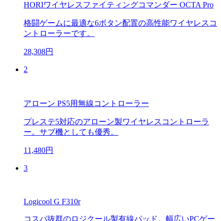
HORIワイヤレスファイティングコマンダー OCTA Pro
格闘ゲームに最適な6ボタン配置の高性能ワイヤレスコ
ントローラーです。
28,308円
2
アローン PS5用無線コントローラー
プレステ5対応のアローン製ワイヤレスコントローラ
ー。サブ機としても優秀。
11,480円
3
Logicool G F310r
コスパ抜群のロジクール製有線パッド。幅広いPCゲー