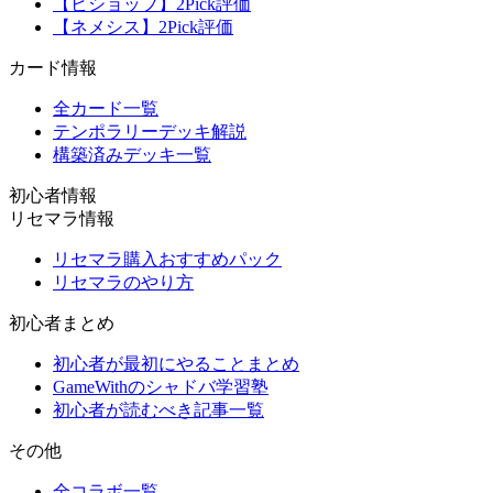
【ビショップ】2Pick評価
【ネメシス】2Pick評価
カード情報
全カード一覧
テンポラリーデッキ解説
構築済みデッキ一覧
初心者情報
リセマラ情報
リセマラ購入おすすめパック
リセマラのやり方
初心者まとめ
初心者が最初にやることまとめ
GameWithのシャドバ学習塾
初心者が読むべき記事一覧
その他
全コラボ一覧