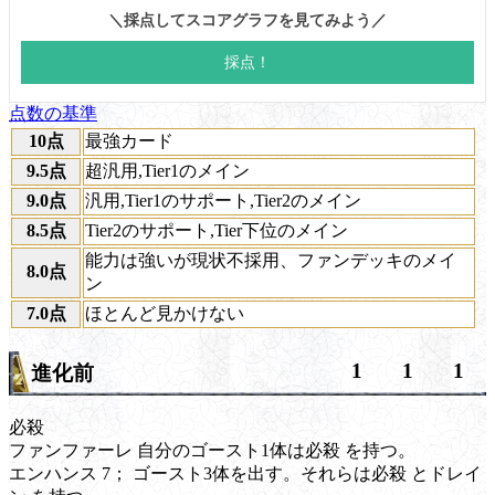
点数の基準
10点
最強カード
9.5点
超汎用,Tier1のメイン
9.0点
汎用,Tier1のサポート,Tier2のメイン
8.5点
Tier2のサポート,Tier下位のメイン
能力は強いが現状不採用、ファンデッキのメイ
8.0点
ン
7.0点
ほとんど見かけない
1
1
1
進化前
必殺
ファンファーレ
自分のゴースト1体は
必殺
を持つ。
エンハンス 7；
ゴースト3体を出す。それらは
必殺
と
ドレイ