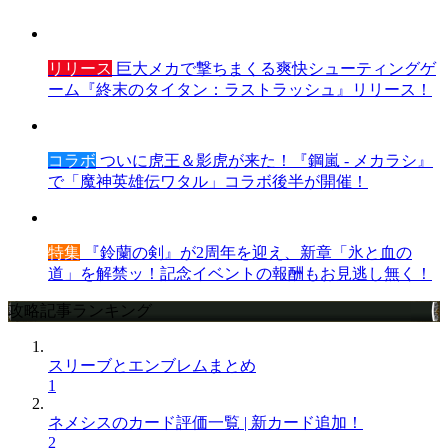
リリース
巨大メカで撃ちまくる爽快シューティングゲ
ーム『終末のタイタン：ラストラッシュ』リリース！
コラボ
ついに虎王＆影虎が来た！『鋼嵐 - メカラシ』
で「魔神英雄伝ワタル」コラボ後半が開催！
特集
『鈴蘭の剣』が2周年を迎え、新章「氷と血の
道」を解禁ッ！記念イベントの報酬もお見逃し無く！
攻略記事ランキング
スリーブとエンブレムまとめ
1
ネメシスのカード評価一覧 | 新カード追加！
2