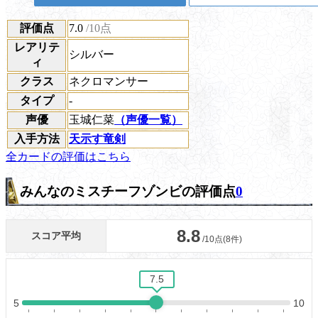
評価点
7.0
/10点
レアリテ
シルバー
ィ
クラス
ネクロマンサー
タイプ
-
声優
玉城仁菜
（声優一覧）
入手方法
天示す竜剣
全カードの評価はこちら
みんなのミスチーフゾンビの評価点
0