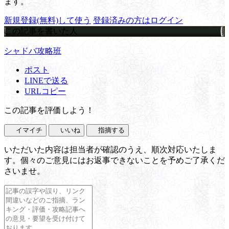
ます。
新規登録(無料)して使う
登録済みの方はログイン
この記事を書いた人
シャドバ攻略班
ポスト
LINEで送る
URLコピー
この記事を評価しよう！
イマイチ
いいね
指摘する
いただいた内容は担当者が確認のうえ、順次対応いたしま
す。個々のご意見にはお返事できないことを予めご了承くだ
さいませ。