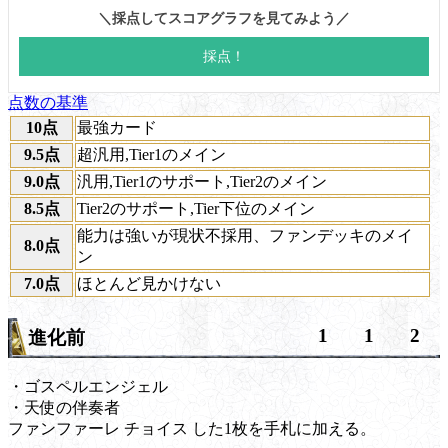
点数の基準
10点
最強カード
9.5点
超汎用,Tier1のメイン
9.0点
汎用,Tier1のサポート,Tier2のメイン
8.5点
Tier2のサポート,Tier下位のメイン
能力は強いが現状不採用、ファンデッキのメイ
8.0点
ン
7.0点
ほとんど見かけない
1
1
2
進化前
・ゴスペルエンジェル
・天使の伴奏者
ファンファーレ
チョイス
した1枚を手札に加える。