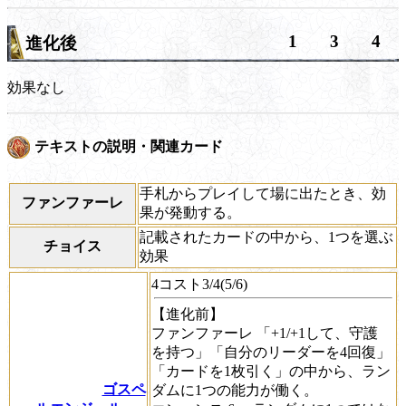
1
3
4
進化後
効果なし
テキストの説明・関連カード
手札からプレイして場に出たとき、効
ファンファーレ
果が発動する。
記載されたカードの中から、1つを選ぶ
チョイス
効果
4コスト3/4(5/6)
【進化前】
ファンファーレ
「+1/+1して、
守護
を持つ」「自分のリーダーを4回復」
「カードを1枚引く」の中から、ラン
ゴスペ
ダムに1つの能力が働く。