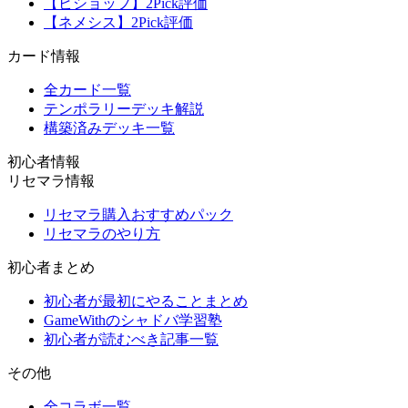
【ビショップ】2Pick評価
【ネメシス】2Pick評価
カード情報
全カード一覧
テンポラリーデッキ解説
構築済みデッキ一覧
初心者情報
リセマラ情報
リセマラ購入おすすめパック
リセマラのやり方
初心者まとめ
初心者が最初にやることまとめ
GameWithのシャドバ学習塾
初心者が読むべき記事一覧
その他
全コラボ一覧