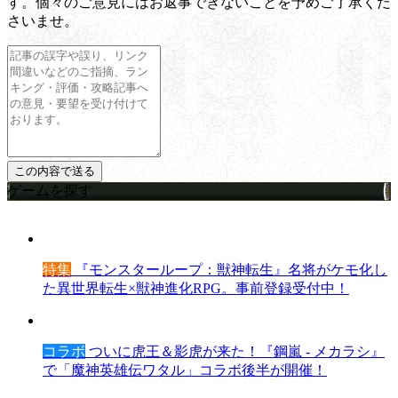
す。個々のご意見にはお返事できないことを予めご了承くだ
さいませ。
ゲームを探す
特集
『モンスターループ：獣神転生』名将がケモ化し
た異世界転生×獣神進化RPG。事前登録受付中！
コラボ
ついに虎王＆影虎が来た！『鋼嵐 - メカラシ』
で「魔神英雄伝ワタル」コラボ後半が開催！