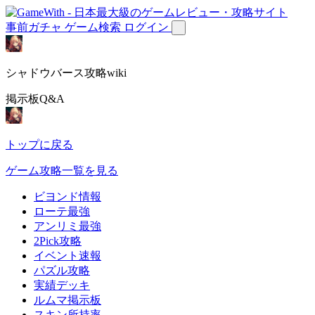
事前ガチャ
ゲーム検索
ログイン
シャドウバース攻略wiki
掲示板Q&A
トップに戻る
ゲーム攻略一覧を見る
ビヨンド情報
ローテ最強
アンリミ最強
2Pick攻略
イベント速報
パズル攻略
実績デッキ
ルムマ掲示板
スキン所持率