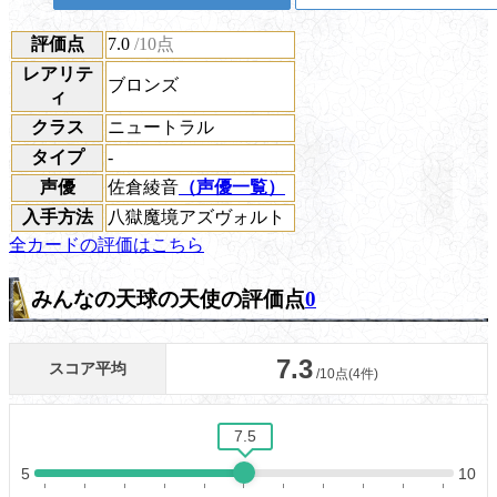
評価点
7.0
/10点
レアリテ
ブロンズ
ィ
クラス
ニュートラル
タイプ
-
声優
佐倉綾音
（声優一覧）
入手方法
八獄魔境アズヴォルト
全カードの評価はこちら
みんなの天球の天使の評価点
0