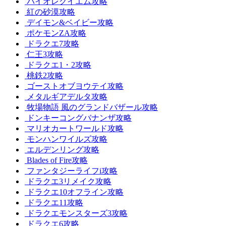
バイオレクイエム攻略
紅の砂漠攻略
デイモン&ベイビー攻略
ポケモンZA攻略
ドラクエ7攻略
仁王3攻略
ドラクエ1・2攻略
桃鉄2攻略
ゴーストオブヨウテイ攻略
メタルギアデルタ攻略
牧場物語 風のグランドバザール攻略
ドンキーコングバナンザ攻略
マリオカートワールド攻略
モンハンワイルズ攻略
エルデンリング攻略
Blades of Fire攻略
ファンタジーライフi攻略
ドラクエ3リメイク攻略
ドラクエ10オフライン攻略
ドラクエ11攻略
ドラクエモンスターズ3攻略
ドラクエ6攻略