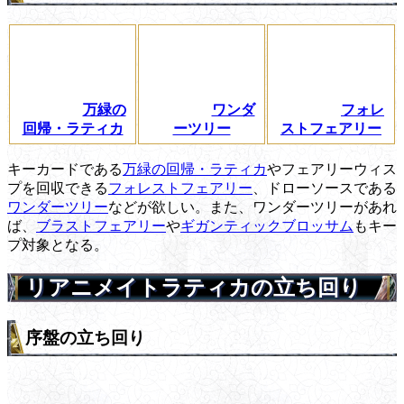
万緑の
ワンダ
フォレ
回帰・ラティカ
ーツリー
ストフェアリー
キーカードである
万緑の回帰・ラティカ
やフェアリーウィス
プを回収できる
フォレストフェアリー
、ドローソースである
ワンダーツリー
などが欲しい。また、ワンダーツリーがあれ
ば、
ブラストフェアリー
や
ギガンティックブロッサム
もキー
プ対象となる。
リアニメイトラティカの立ち回り
序盤の立ち回り