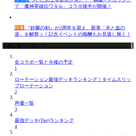
で「魔神英雄伝ワタル」コラボ後半が開催！
特集
『鈴蘭の剣』が2周年を迎え、新章「氷と血の
道」を解禁ッ！記念イベントの報酬もお見逃し無く！
攻略記事ランキング
全コラボ一覧と今後の予定
1
ローテーション最強デッキランキング｜タイムスリッ
プローテーション
2
声優一覧
3
最強デッキ(Tier)ランキング
4