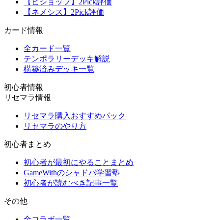
【ビショップ】2Pick評価
【ネメシス】2Pick評価
カード情報
全カード一覧
テンポラリーデッキ解説
構築済みデッキ一覧
初心者情報
リセマラ情報
リセマラ購入おすすめパック
リセマラのやり方
初心者まとめ
初心者が最初にやることまとめ
GameWithのシャドバ学習塾
初心者が読むべき記事一覧
その他
全コラボ一覧