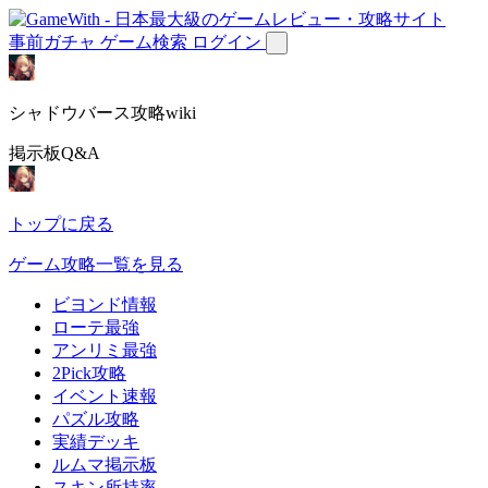
事前ガチャ
ゲーム検索
ログイン
シャドウバース攻略wiki
掲示板Q&A
トップに戻る
ゲーム攻略一覧を見る
ビヨンド情報
ローテ最強
アンリミ最強
2Pick攻略
イベント速報
パズル攻略
実績デッキ
ルムマ掲示板
スキン所持率