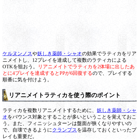
ケルヌンノス
や
妖しき薬師・シャオ
の効果でラティカをリア
ニメイトし、12プレイを達成して複数のラティカによる
OTKを狙おう。
リアニメイトでラティカを2体場に出したあ
とに4プレイを達成するとPPが6回復する
ので、プレイする
順番に気を付けよう。
リアニメイトラティカを使う際のポイント
ラティカを複数リアニメイトするために、
妖しき薬師・シャ
オ
をバウンス対象とすることが多いということを覚えておこ
う。また、フィニッシュターンは盤面が狭くなりやすいの
で、自壊できるように
クランプス
を温存しておくといったプ
レイも重要だ。