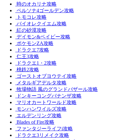
時のオカリナ攻略
ペルソナ4ゴールデン攻略
トモコレ攻略
バイオレクイエム攻略
紅の砂漠攻略
デイモン&ベイビー攻略
ポケモンZA攻略
ドラクエ7攻略
仁王3攻略
ドラクエ1・2攻略
桃鉄2攻略
ゴーストオブヨウテイ攻略
メタルギアデルタ攻略
牧場物語 風のグランドバザール攻略
ドンキーコングバナンザ攻略
マリオカートワールド攻略
モンハンワイルズ攻略
エルデンリング攻略
Blades of Fire攻略
ファンタジーライフi攻略
ドラクエ3リメイク攻略