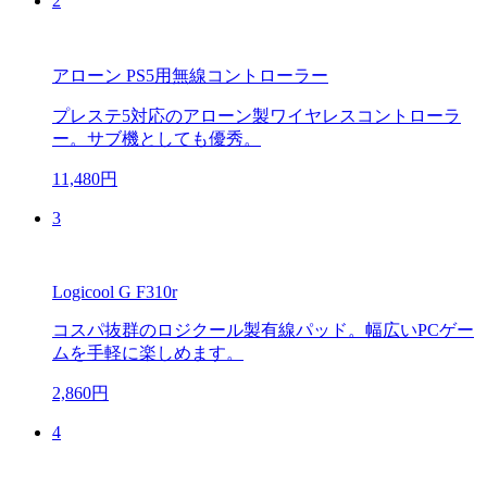
2
アローン PS5用無線コントローラー
プレステ5対応のアローン製ワイヤレスコントローラ
ー。サブ機としても優秀。
11,480円
3
Logicool G F310r
コスパ抜群のロジクール製有線パッド。幅広いPCゲー
ムを手軽に楽しめます。
2,860円
4