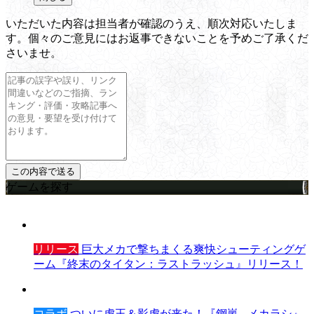
いただいた内容は担当者が確認のうえ、順次対応いたしま
す。個々のご意見にはお返事できないことを予めご了承くだ
さいませ。
ゲームを探す
リリース
巨大メカで撃ちまくる爽快シューティングゲ
ーム『終末のタイタン：ラストラッシュ』リリース！
コラボ
ついに虎王＆影虎が来た！『鋼嵐 - メカラシ』