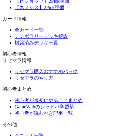
【ビショップ】2Pick評価
【ネメシス】2Pick評価
カード情報
全カード一覧
テンポラリーデッキ解説
構築済みデッキ一覧
初心者情報
リセマラ情報
リセマラ購入おすすめパック
リセマラのやり方
初心者まとめ
初心者が最初にやることまとめ
GameWithのシャドバ学習塾
初心者が読むべき記事一覧
その他
全コラボ一覧