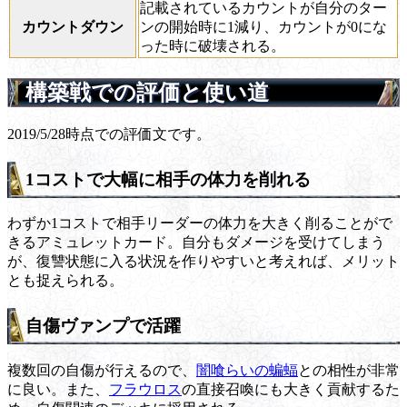
記載されているカウントが自分のター
カウントダウン
ンの開始時に1減り、カウントが0にな
った時に破壊される。
構築戦での評価と使い道
2019/5/28時点での評価文です。
1コストで大幅に相手の体力を削れる
わずか1コストで相手リーダーの体力を大きく削ることがで
きるアミュレットカード。自分もダメージを受けてしまう
が、復讐状態に入る状況を作りやすいと考えれば、メリット
とも捉えられる。
自傷ヴァンプで活躍
複数回の自傷が行えるので、
闇喰らいの蝙蝠
との相性が非常
に良い。また、
フラウロス
の直接召喚にも大きく貢献するた