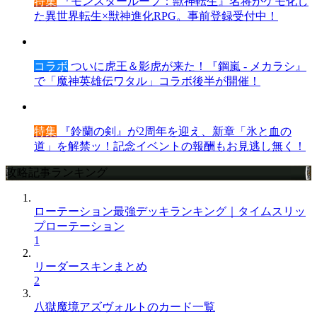
特集
『モンスターループ：獣神転生』名将がケモ化し
た異世界転生×獣神進化RPG。事前登録受付中！
コラボ
ついに虎王＆影虎が来た！『鋼嵐 - メカラシ』
で「魔神英雄伝ワタル」コラボ後半が開催！
特集
『鈴蘭の剣』が2周年を迎え、新章「氷と血の
道」を解禁ッ！記念イベントの報酬もお見逃し無く！
攻略記事ランキング
ローテーション最強デッキランキング｜タイムスリッ
プローテーション
1
リーダースキンまとめ
2
八獄魔境アズヴォルトのカード一覧