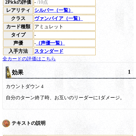
2Pickの評価
-
/10点
レアリティ
シルバー（一覧）
クラス
ヴァンパイア（一覧）
カード種類
アミュレット
タイプ
-
声優
-
（声優一覧）
入手方法
スタンダード
全カードの評価はこちら
1
効果
カウントダウン
4
自分のターン終了時、お互いのリーダーに1ダメージ。
テキストの説明