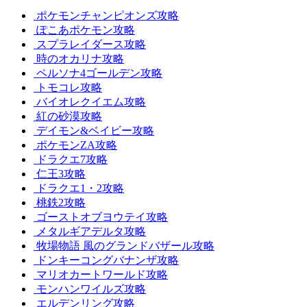
ポケモンチャンピオンズ攻略
ぽこあポケモン攻略
スプラレイダース攻略
時のオカリナ攻略
ペルソナ4ゴールデン攻略
トモコレ攻略
バイオレクイエム攻略
紅の砂漠攻略
デイモン&ベイビー攻略
ポケモンZA攻略
ドラクエ7攻略
仁王3攻略
ドラクエ1・2攻略
桃鉄2攻略
ゴーストオブヨウテイ攻略
メタルギアデルタ攻略
牧場物語 風のグランドバザール攻略
ドンキーコングバナンザ攻略
マリオカートワールド攻略
モンハンワイルズ攻略
エルデンリング攻略