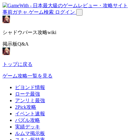
事前ガチャ
ゲーム検索
ログイン
シャドウバース攻略wiki
掲示板Q&A
トップに戻る
ゲーム攻略一覧を見る
ビヨンド情報
ローテ最強
アンリミ最強
2Pick攻略
イベント速報
パズル攻略
実績デッキ
ルムマ掲示板
スキン所持率