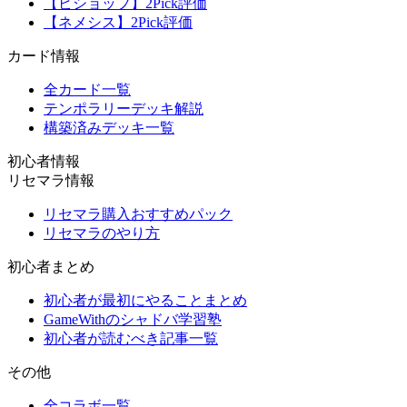
【ビショップ】2Pick評価
【ネメシス】2Pick評価
カード情報
全カード一覧
テンポラリーデッキ解説
構築済みデッキ一覧
初心者情報
リセマラ情報
リセマラ購入おすすめパック
リセマラのやり方
初心者まとめ
初心者が最初にやることまとめ
GameWithのシャドバ学習塾
初心者が読むべき記事一覧
その他
全コラボ一覧