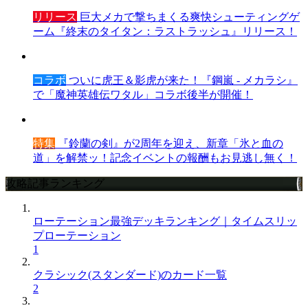
リリース
巨大メカで撃ちまくる爽快シューティングゲ
ーム『終末のタイタン：ラストラッシュ』リリース！
コラボ
ついに虎王＆影虎が来た！『鋼嵐 - メカラシ』
で「魔神英雄伝ワタル」コラボ後半が開催！
特集
『鈴蘭の剣』が2周年を迎え、新章「氷と血の
道」を解禁ッ！記念イベントの報酬もお見逃し無く！
攻略記事ランキング
ローテーション最強デッキランキング｜タイムスリッ
プローテーション
1
クラシック(スタンダード)のカード一覧
2