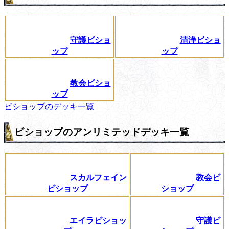
守護ビショ
清浄ビショ
ップ
ップ
教会ビショ
ップ
ビショップのデッキ一覧
ビショップのアンリミテッドデッキ一覧
スカルフェイン
教会ビ
ビショップ
ショップ
エイラビショッ
守護ビ