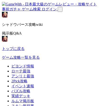
事前ガチャ
ゲーム検索
ログイン
シャドウバース攻略wiki
掲示板Q&A
トップに戻る
ゲーム攻略一覧を見る
ビヨンド情報
ローテ最強
アンリミ最強
2Pick攻略
イベント速報
パズル攻略
実績デッキ
ルムマ掲示板
スキン所持率