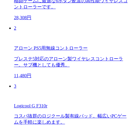
格闘ゲームに最適な6ボタン配置の高性能ワイヤレスコ
ントローラーです。
28,308円
2
アローン PS5用無線コントローラー
プレステ5対応のアローン製ワイヤレスコントローラ
ー。サブ機としても優秀。
11,480円
3
Logicool G F310r
コスパ抜群のロジクール製有線パッド。幅広いPCゲー
ムを手軽に楽しめます。