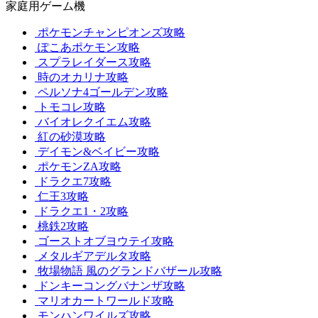
家庭用ゲーム機
ポケモンチャンピオンズ攻略
ぽこあポケモン攻略
スプラレイダース攻略
時のオカリナ攻略
ペルソナ4ゴールデン攻略
トモコレ攻略
バイオレクイエム攻略
紅の砂漠攻略
デイモン&ベイビー攻略
ポケモンZA攻略
ドラクエ7攻略
仁王3攻略
ドラクエ1・2攻略
桃鉄2攻略
ゴーストオブヨウテイ攻略
メタルギアデルタ攻略
牧場物語 風のグランドバザール攻略
ドンキーコングバナンザ攻略
マリオカートワールド攻略
モンハンワイルズ攻略