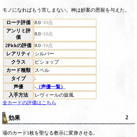
モノになればもう苦しまない。神は妙案の恩寵を与えた。
ローテ評価
8.0
/10点
アンリミ評
8.0
/10点
価
2Pickの評価
8.0
/10点
レアリティ
シルバー
クラス
ビショップ
カード種類
スペル
タイプ
-
声優
-
（声優一覧）
入手方法
レヴィールの旋風
全カードの評価はこちら
2
効果
場のカード1枚を聖なる教示に
変身
させる。