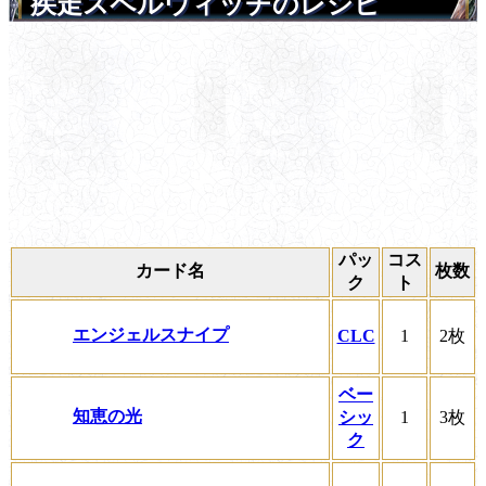
疾走スペルウィッチのレシピ
パッ
コス
カード名
枚数
ク
ト
エンジェルスナイプ
CLC
1
2枚
ベー
知恵の光
シッ
1
3枚
ク