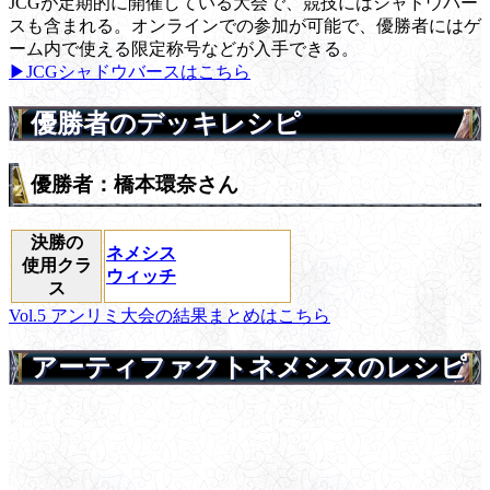
JCGが定期的に開催している大会で、競技にはシャドウバー
スも含まれる。オンラインでの参加が可能で、優勝者にはゲ
ーム内で使える限定称号などが入手できる。
▶JCGシャドウバースはこちら
優勝者のデッキレシピ
優勝者：橋本環奈さん
決勝の
ネメシス
使用クラ
ウィッチ
ス
Vol.5 アンリミ大会の結果まとめはこちら
アーティファクトネメシスのレシピ