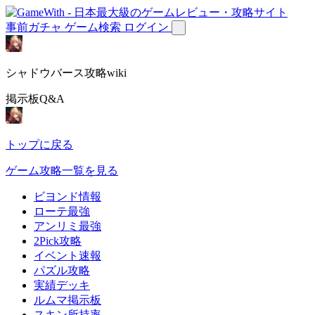
事前ガチャ
ゲーム検索
ログイン
シャドウバース攻略wiki
掲示板Q&A
トップに戻る
ゲーム攻略一覧を見る
ビヨンド情報
ローテ最強
アンリミ最強
2Pick攻略
イベント速報
パズル攻略
実績デッキ
ルムマ掲示板
スキン所持率