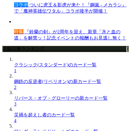
コラボ
ついに虎王＆影虎が来た！『鋼嵐 - メカラシ』
で「魔神英雄伝ワタル」コラボ後半が開催！
特集
『鈴蘭の剣』が2周年を迎え、新章「氷と血の
道」を解禁ッ！記念イベントの報酬もお見逃し無く！
攻略記事ランキング
クラシック(スタンダード)のカード一覧
1
鋼鉄の反逆者(リベリオン)の新カード一覧
2
リバース・オブ・グローリーの新カード一覧
3
災禍を超えし者のカード一覧
4