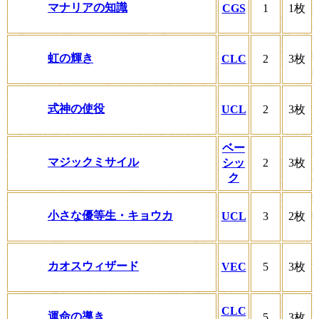
マナリアの知識
CGS
1
1枚
虹の輝き
CLC
2
3枚
式神の使役
UCL
2
3枚
ベー
マジックミサイル
シッ
2
3枚
ク
小さな優等生・キョウカ
UCL
3
2枚
カオスウィザード
VEC
5
3枚
CLC
運命の導き
5
3枚