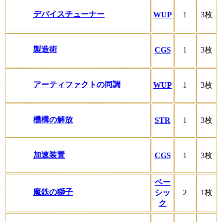
デバイスチューナー
WUP
1
3枚
製造術
CGS
1
3枚
アーティファクトの同調
WUP
1
3枚
機構の解放
STR
1
3枚
加速装置
CGS
1
3枚
ベー
魔鉄の獅子
シッ
2
1枚
ク