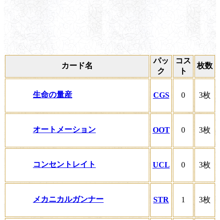
パッ
コス
カード名
枚数
ク
ト
生命の量産
CGS
0
3枚
オートメーション
OOT
0
3枚
コンセントレイト
UCL
0
3枚
メカニカルガンナー
STR
1
3枚