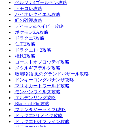
ペルソナ4ゴールデン攻略
トモコレ攻略
バイオレクイエム攻略
紅の砂漠攻略
デイモン&ベイビー攻略
ポケモンZA攻略
ドラクエ7攻略
仁王3攻略
ドラクエ1・2攻略
桃鉄2攻略
ゴーストオブヨウテイ攻略
メタルギアデルタ攻略
牧場物語 風のグランドバザール攻略
ドンキーコングバナンザ攻略
マリオカートワールド攻略
モンハンワイルズ攻略
エルデンリング攻略
Blades of Fire攻略
ファンタジーライフi攻略
ドラクエ3リメイク攻略
ドラクエ10オフライン攻略