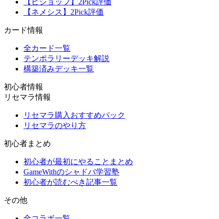
【ビショップ】2Pick評価
【ネメシス】2Pick評価
カード情報
全カード一覧
テンポラリーデッキ解説
構築済みデッキ一覧
初心者情報
リセマラ情報
リセマラ購入おすすめパック
リセマラのやり方
初心者まとめ
初心者が最初にやることまとめ
GameWithのシャドバ学習塾
初心者が読むべき記事一覧
その他
全コラボ一覧