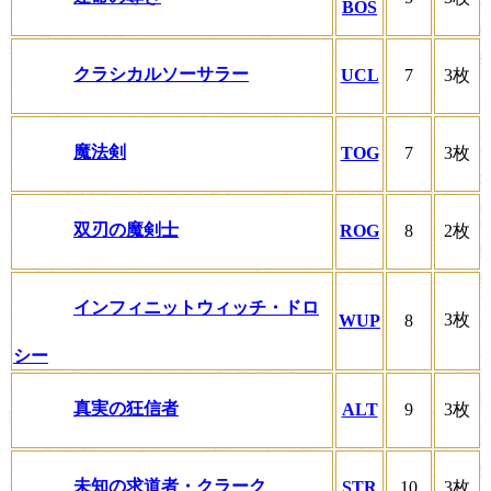
BOS
クラシカルソーサラー
UCL
7
3枚
魔法剣
TOG
7
3枚
双刃の魔剣士
ROG
8
2枚
インフィニットウィッチ・ドロ
3枚
WUP
8
シー
真実の狂信者
ALT
9
3枚
未知の求道者・クラーク
STR
10
3枚