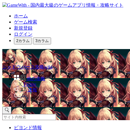
ホーム
ゲーム検索
新規登録
ログイン
2カラム
3カラム
シャドウバース攻略wiki
他の攻略
Twitter
速報
掲示板
ビヨンド情報