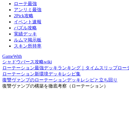
ローテ最強
アンリミ最強
2Pick攻略
イベント速報
パズル攻略
実績デッキ
ルムマ掲示板
スキン所持率
GameWith
シャドウバース攻略wiki
ローテーション最強デッキランキング｜タイムスリップロー
ローテーション新環境デッキレシピ集
復讐ヴァンプのローテーションデッキレシピと立ち回り
復讐ヴァンプの構築を徹底考察（ローテーション）