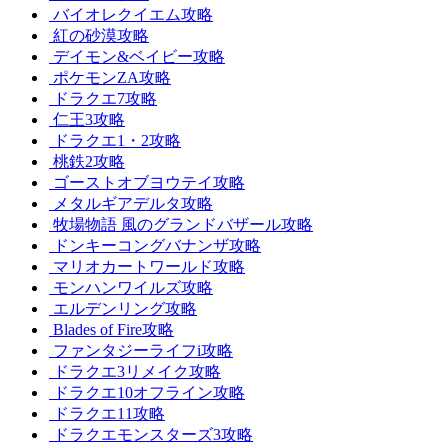
バイオレクイエム攻略
紅の砂漠攻略
デイモン&ベイビー攻略
ポケモンZA攻略
ドラクエ7攻略
仁王3攻略
ドラクエ1・2攻略
桃鉄2攻略
ゴーストオブヨウテイ攻略
メタルギアデルタ攻略
牧場物語 風のグランドバザール攻略
ドンキーコングバナンザ攻略
マリオカートワールド攻略
モンハンワイルズ攻略
エルデンリング攻略
Blades of Fire攻略
ファンタジーライフi攻略
ドラクエ3リメイク攻略
ドラクエ10オフライン攻略
ドラクエ11攻略
ドラクエモンスターズ3攻略