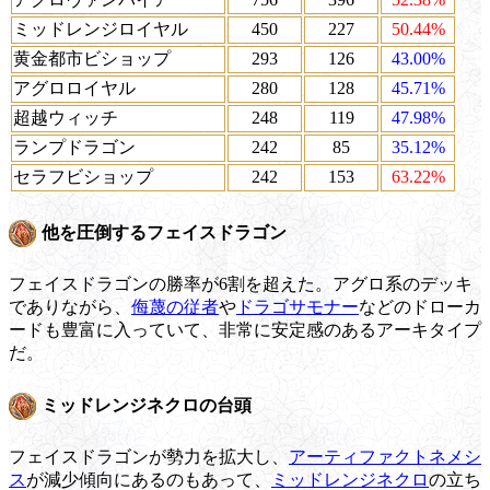
ミッドレンジロイヤル
450
227
50.44%
黄金都市ビショップ
293
126
43.00%
アグロロイヤル
280
128
45.71%
超越ウィッチ
248
119
47.98%
ランプドラゴン
242
85
35.12%
セラフビショップ
242
153
63.22%
他を圧倒するフェイスドラゴン
フェイスドラゴンの勝率が6割を超えた。アグロ系のデッキ
でありながら、
侮蔑の従者
や
ドラゴサモナー
などのドローカ
ードも豊富に入っていて、非常に安定感のあるアーキタイプ
だ。
ミッドレンジネクロの台頭
フェイスドラゴンが勢力を拡大し、
アーティファクトネメシ
ス
が減少傾向にあるのもあって、
ミッドレンジネクロ
の立ち