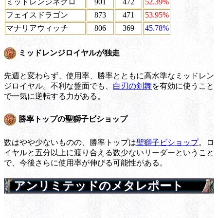
ミッドレンジネクロ
901
472
52.39%
フェイスドラゴン
873
471
53.95%
マナリアウィッチ
806
369
45.78%
ミッドレンジロイヤルが独走
先週と変わらず、使用率、勝率とともに高水準なミッドレン
ジロイヤル。不利な盤面でも、
白刃の剣舞
を有効に使うこと
で一気に逆転する力がある。
勝率トップの聖獅子ビショップ
数はやや少ないものの、勝率トップは
聖獅子ビショップ
。ロ
イヤルと五分以上に渡り合える数少ないリーダーということ
で、今後さらに使用率が伸びる可能性がある。
アンリミテッドのメタレポート