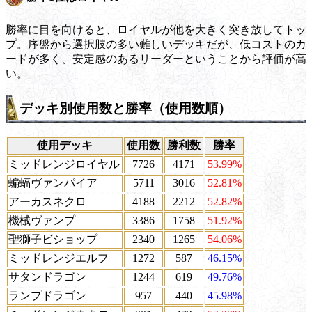
勝率に目を向けると、ロイヤルが他を大きく突き放してトッ
プ。序盤から選択肢の多い難しいデッキだが、低コストのカ
ードが多く、安定感のあるリーダーということから評価が高
い。
デッキ別使用数と勝率（使用数順）
使用デッキ
使用数
勝利数
勝率
ミッドレンジロイヤル
7726
4171
53.99%
蝙蝠ヴァンパイア
5711
3016
52.81%
アーカスネクロ
4188
2212
52.82%
機械ヴァンプ
3386
1758
51.92%
聖獅子ビショップ
2340
1265
54.06%
ミッドレンジエルフ
1272
587
46.15%
サタンドラゴン
1244
619
49.76%
ランプドラゴン
957
440
45.98%