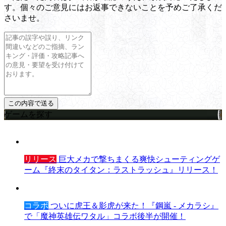
す。個々のご意見にはお返事できないことを予めご了承くだ
さいませ。
ゲームを探す
リリース
巨大メカで撃ちまくる爽快シューティングゲ
ーム『終末のタイタン：ラストラッシュ』リリース！
コラボ
ついに虎王＆影虎が来た！『鋼嵐 - メカラシ』
で「魔神英雄伝ワタル」コラボ後半が開催！