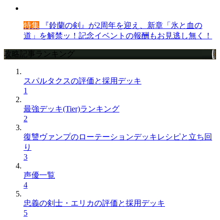
特集
『鈴蘭の剣』が2周年を迎え、新章「氷と血の
道」を解禁ッ！記念イベントの報酬もお見逃し無く！
攻略記事ランキング
スパルタクスの評価と採用デッキ
1
最強デッキ(Tier)ランキング
2
復讐ヴァンプのローテーションデッキレシピと立ち回
り
3
声優一覧
4
忠義の剣士・エリカの評価と採用デッキ
5