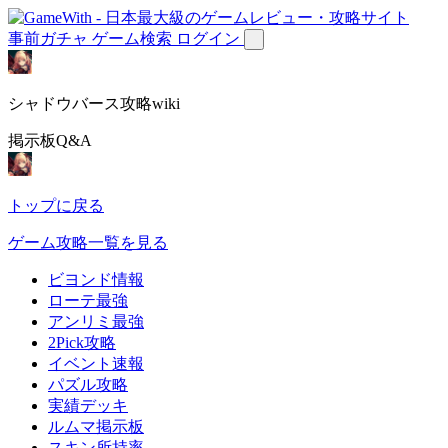
事前ガチャ
ゲーム検索
ログイン
シャドウバース攻略wiki
掲示板Q&A
トップに戻る
ゲーム攻略一覧を見る
ビヨンド情報
ローテ最強
アンリミ最強
2Pick攻略
イベント速報
パズル攻略
実績デッキ
ルムマ掲示板
スキン所持率