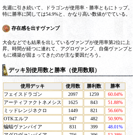
先週に引き続いて、ドラゴンが使用率・勝率ともにトップ。
特に勝率に関しては54.9%と、かなり高い数値がでている。
存在感を出すヴァンプ
大会などでも結果を出しているヴァンプが使用率第2位に上
昇。時間が経つに連れて、アグロヴァンプ、自傷ヴァンプと
もに構築が固まってきたのが主な要因だろう。
デッキ別使用数と勝率（使用数順）
使用デッキ
使用数
勝利数
勝率
フェイスドラゴン
2097
1259
60.04%
アーティファクトネメシス
1625
843
51.88%
ミッドレンジネクロ
1449
821
56.66%
OTKエルフ
947
482
50.90%
蝙蝠ヴァンパイア
831
399
48.01%
アグロヴァンパイア
756
396
52.38%