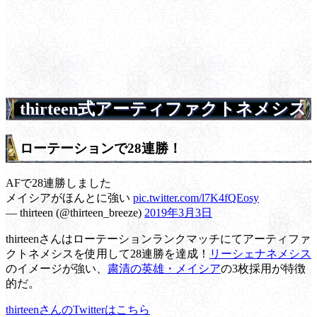
thirteen式アーティファクトネメシス
ローテーションで28連勝！
AFで28連勝しました
メイシアがほんとに強い
pic.twitter.com/l7K4fQEosy
— thirteen (@thirteen_breeze)
2019年3月3日
thirteenさんはローテーションランクマッチにてアーティファ
クトネメシスを使用して28連勝を達成！
リーシェナネメシス
のイメージが強い、
粛清の英雄・メイシア
の3枚採用が特徴
的だ。
thirteenさんのTwitterはこちら