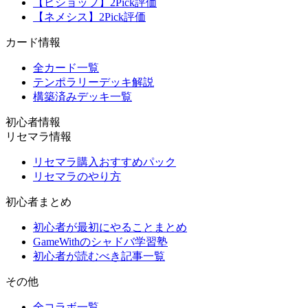
【ビショップ】2Pick評価
【ネメシス】2Pick評価
カード情報
全カード一覧
テンポラリーデッキ解説
構築済みデッキ一覧
初心者情報
リセマラ情報
リセマラ購入おすすめパック
リセマラのやり方
初心者まとめ
初心者が最初にやることまとめ
GameWithのシャドバ学習塾
初心者が読むべき記事一覧
その他
全コラボ一覧