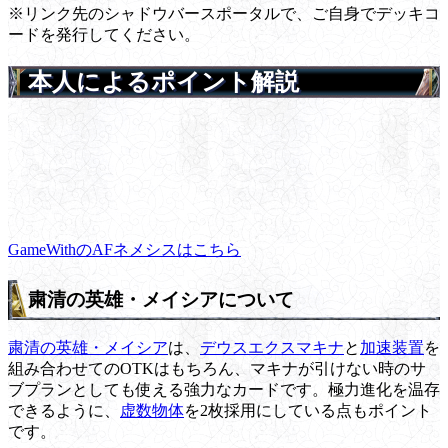
※リンク先のシャドウバースポータルで、ご自身でデッキコ
ードを発行してください。
本人によるポイント解説
GameWithのAFネメシスはこちら
粛清の英雄・メイシアについて
粛清の英雄・メイシア
は、
デウスエクスマキナ
と
加速装置
を
組み合わせてのOTKはもちろん、マキナが引けない時のサ
ブプランとしても使える強力なカードです。極力進化を温存
できるように、
虚数物体
を2枚採用にしている点もポイント
です。