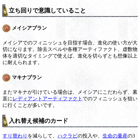
立ち回りで意識していること
メイシアプラン
メイシアでのフィニッシュを目指す場合、進化の使い方が大
切になります。除去スペルや各種アーティファクト、虚数物
体を適切なタイミングで使えば、進化を切らずとも想像以上
に耐えられます。
マキナプラン
またマキナが引けている場合は、メイシアにこだわらず、素
直に
レディアントアーティファクト
でのフィニッシュを狙い
に行くことが多いです。
入れ替え候補のカード
すり替わり
を減らして、
ハクラビ
の投入や、
生命の量産
の3