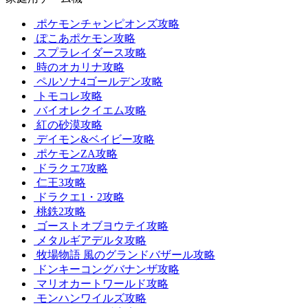
ポケモンチャンピオンズ攻略
ぽこあポケモン攻略
スプラレイダース攻略
時のオカリナ攻略
ペルソナ4ゴールデン攻略
トモコレ攻略
バイオレクイエム攻略
紅の砂漠攻略
デイモン&ベイビー攻略
ポケモンZA攻略
ドラクエ7攻略
仁王3攻略
ドラクエ1・2攻略
桃鉄2攻略
ゴーストオブヨウテイ攻略
メタルギアデルタ攻略
牧場物語 風のグランドバザール攻略
ドンキーコングバナンザ攻略
マリオカートワールド攻略
モンハンワイルズ攻略