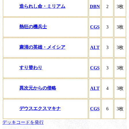
造られし命・ミリアム
DBN
2
3枚
熱狂の機兵士
CGS
3
3枚
粛清の英雄・メイシア
ALT
3
3枚
すり替わり
CGS
3
3枚
異次元からの侵略
ALT
4
3枚
デウスエクスマキナ
CGS
6
3枚
デッキコードを発行