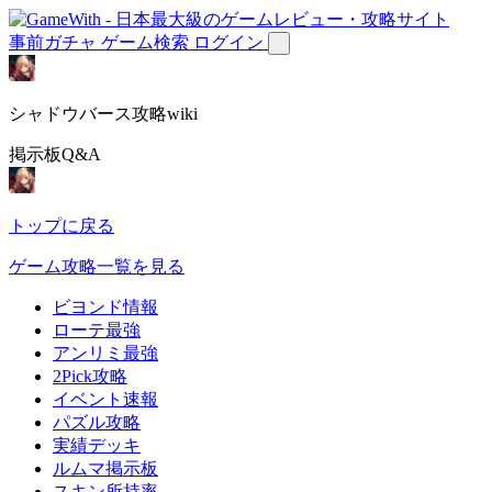
事前ガチャ
ゲーム検索
ログイン
シャドウバース攻略wiki
掲示板Q&A
トップに戻る
ゲーム攻略一覧を見る
ビヨンド情報
ローテ最強
アンリミ最強
2Pick攻略
イベント速報
パズル攻略
実績デッキ
ルムマ掲示板
スキン所持率