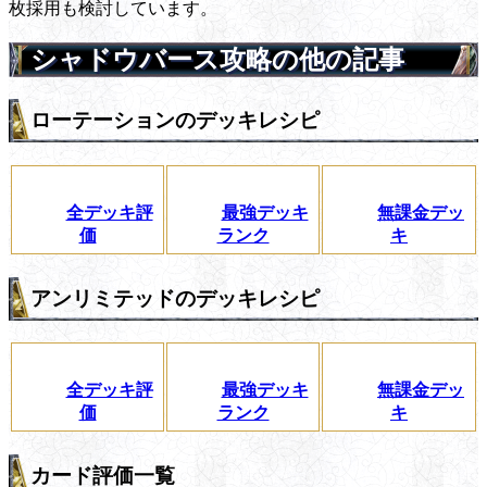
枚採用も検討しています。
シャドウバース攻略の他の記事
ローテーションのデッキレシピ
全デッキ評
最強デッキ
無課金デッ
価
ランク
キ
アンリミテッドのデッキレシピ
全デッキ評
最強デッキ
無課金デッ
価
ランク
キ
カード評価一覧