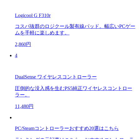
Logicool G F310r
コスパ抜群のロジクール製有線パッド。幅広いPCゲー
ムを手軽に楽しめます。
2,860円
4
DualSense ワイヤレスコントローラー
圧倒的な没入感を生むPS5純正ワイヤレスコントロー
ラー。
11,480円
PC/Steamコントローラーおすすめ20選はこちら