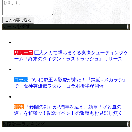
ゲームを探す
リリース
巨大メカで撃ちまくる爽快シューティングゲ
ーム『終末のタイタン：ラストラッシュ』リリース！
コラボ
ついに虎王＆影虎が来た！『鋼嵐 - メカラシ』
で「魔神英雄伝ワタル」コラボ後半が開催！
特集
『鈴蘭の剣』が2周年を迎え、新章「氷と血の
道」を解禁ッ！記念イベントの報酬もお見逃し無く！
攻略記事ランキング