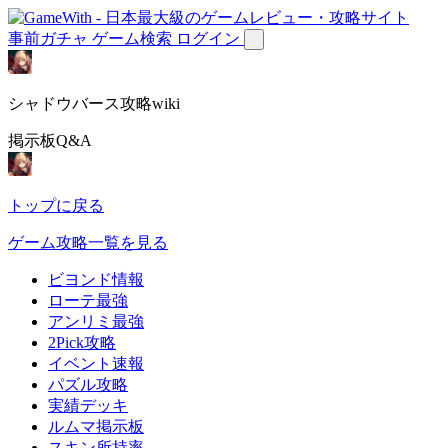
事前ガチャ
ゲーム検索
ログイン
シャドウバース攻略wiki
掲示板Q&A
トップに戻る
ゲーム攻略一覧を見る
ビヨンド情報
ローテ最強
アンリミ最強
2Pick攻略
イベント速報
パズル攻略
実績デッキ
ルムマ掲示板
スキン所持率