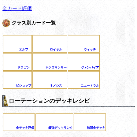
全カード評価
クラス別カード一覧
エルフ
ロイヤル
ウィッチ
ドラゴン
ネクロマンサー
ヴァンパイア
ビショップ
ネメシス
ニュートラル
ローテーションのデッキレシピ
全デッキ評価
最強デッキランク
無課金デッキ