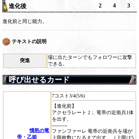
2
4
3
進化後
進化前と同じ能力。
テキストの説明
場に出たターンでもフォロワーに攻撃
突進
できる。
呼び出せるカード
7コスト3/4(5/6)
【進化前】
アクセラレート 2；
竜帝の近衛兵1体
を出す。
----------
憤怒の竜
ファンファーレ
竜帝の近衛兵を場が
帝・乙姫
上限枚数になるまで出す。（上限は5