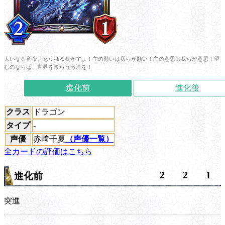
大いなる竜帝、怒り猛る我が主よ！主の願いは我らが願い！主の意思は我らが意思！望
むのならば、世界を喰らう激流を！
進化前
進化後
クラス
ドラゴン
タイプ
-
声優
赤﨑千夏
（声優一覧）
全カードの評価はこちら
2
2
1
進化前
突進