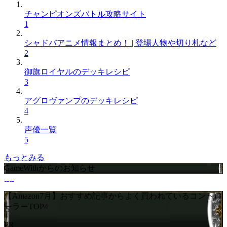
チャンピオンズバトル攻略サイト
1
シャドバアニメ情報まとめ！ | 登場人物や切り札など
2
御旗ロイヤルのデッキレシピ
3
アグロヴァンプのデッキレシピ
4
声優一覧
5
もっとみる
GameWithからのお知らせ
【Amazon7月】おすすめ記事からよく買われているコントロ
ーラーTOP4
PR