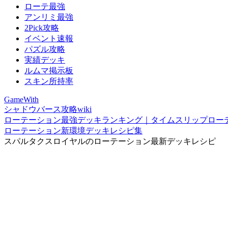
ローテ最強
アンリミ最強
2Pick攻略
イベント速報
パズル攻略
実績デッキ
ルムマ掲示板
スキン所持率
GameWith
シャドウバース攻略wiki
ローテーション最強デッキランキング｜タイムスリップロー
ローテーション新環境デッキレシピ集
スパルタクスロイヤルのローテーション最新デッキレシピ