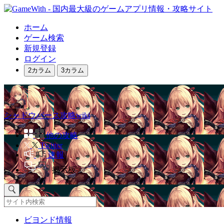
ホーム
ゲーム検索
新規登録
ログイン
2カラム
3カラム
シャドウバース攻略wiki
他の攻略
Twitter
速報
掲示板
ビヨンド情報