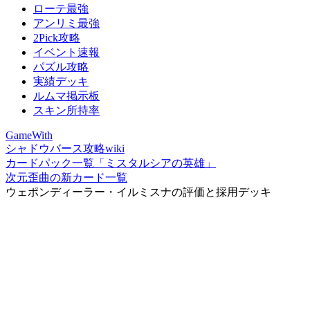
ローテ最強
アンリミ最強
2Pick攻略
イベント速報
パズル攻略
実績デッキ
ルムマ掲示板
スキン所持率
GameWith
シャドウバース攻略wiki
カードパック一覧「ミスタルシアの英雄」
次元歪曲の新カード一覧
ウェポンディーラー・イルミスナの評価と採用デッキ