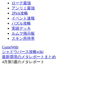
ローテ最強
アンリミ最強
2Pick攻略
イベント速報
パズル攻略
実績デッキ
ルムマ掲示板
スキン所持率
GameWith
シャドウバース攻略wiki
最新環境のメタレポートまとめ
4月第5週のメタレポート