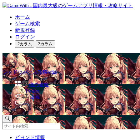
ホーム
ゲーム検索
新規登録
ログイン
2カラム
3カラム
シャドウバース攻略wiki
他の攻略
Twitter
速報
掲示板
ビヨンド情報